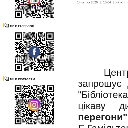
14 квітня 2020
|
10:04
|
irina
|
МИ В FACEBOOK
Централь
МИ В INSTAGRAM
запрошує 
"Бібліотек
цікаву 
перегони"