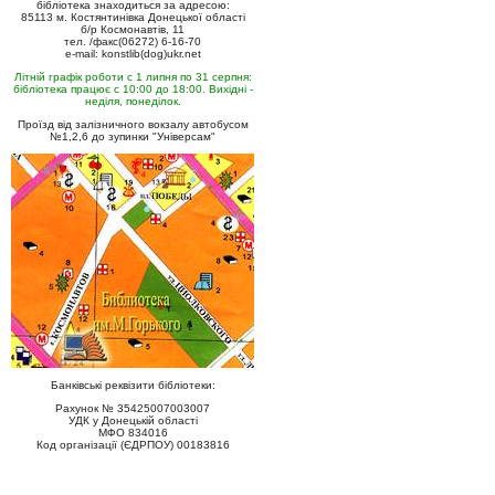
бібліотека знаходиться за адресою:
85113 м. Костянтинівка Донецької області
б/р Космонавтів, 11
тел. /факс(06272) 6-16-70
e-mail: konstlib(dog)ukr.net
Літній графік роботи с 1 липня по 31 серпня:
бібліотека працює с 10:00 до 18:00. Вихідні -
неділя, понеділок.
Проїзд від залізничного вокзалу автобусом
№1,2,6 до зупинки "Універсам"
Банківські реквізити бібліотеки:
Рахунок № 35425007003007
УДК у Донецькій області
МФО 834016
Код організації (ЄДРПОУ) 00183816