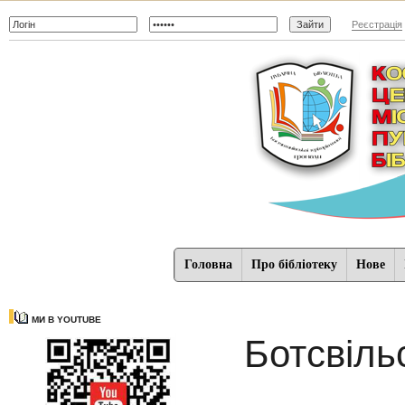
Реєстрація
Головна
Про бібліотеку
Нове
МИ В YOUTUBE
Ботсвіль