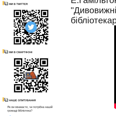
Е.Гаміль
МИ В TWITTER
"Дивовижн
бібліотека
МИ В СМАРТФОНІ
НАШЕ ОПИТУВАННЯ
Як ви вважаєте, чи потрібна нашій
громаді бібліотека?