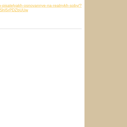
-o-pisatelyakh-osnovannye-na-realnykh-soby/?
ShI5rPDZbUUw