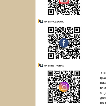
МИ В FACEBOOK
МИ В INSTAGRAM
Як
цік
ниж
вам
з ц
доп
на 