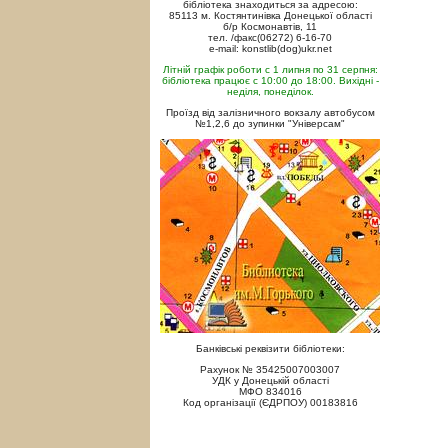
бібліотека знаходиться за адресою:
85113 м. Костянтинівка Донецької області
б/р Космонавтів, 11
тел. /факс(06272) 6-16-70
e-mail: konstlib(dog)ukr.net
Літній графік роботи с 1 липня по 31 серпня:
бібліотека працює с 10:00 до 18:00. Вихідні -
неділя, понеділок.
Проїзд від залізничного вокзалу автобусом
№1,2,6 до зупинки "Універсам"
Банківські реквізити бібліотеки:
Рахунок № 35425007003007
УДК у Донецькій області
МФО 834016
Код організації (ЄДРПОУ) 00183816