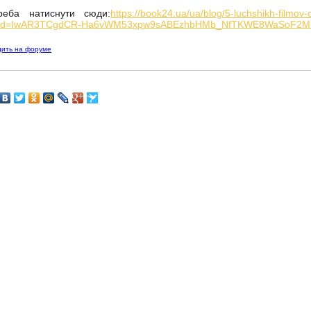
еба натиснути сюди:
https://book24.ua/ua/blog/5-luchshikh-filmov
clid=IwAR3TCgdCR-Ha6vWM53xpw9sABEzhbHMb_NfTKWE8WaSoF2M
дить на форуме