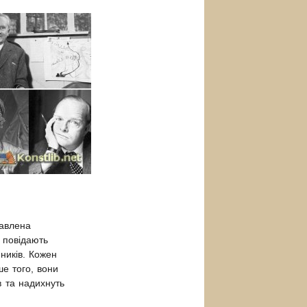
тавлена
н повідають
ників. Кожен
ше того, вони
в та надихнуть