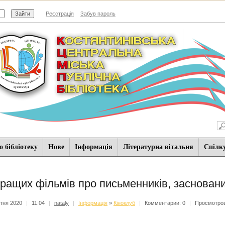
Реєстрація
Забув пароль
 бібліотеку
Нове
Iнформацiя
Літературна вітальня
Спiлк
кращих фільмів про письменників, засновани
ітня 2020
|
11:04
|
nataly
|
Iнформацiя
»
Кіноклуб
|
Комментарии: 0
|
Просмотров