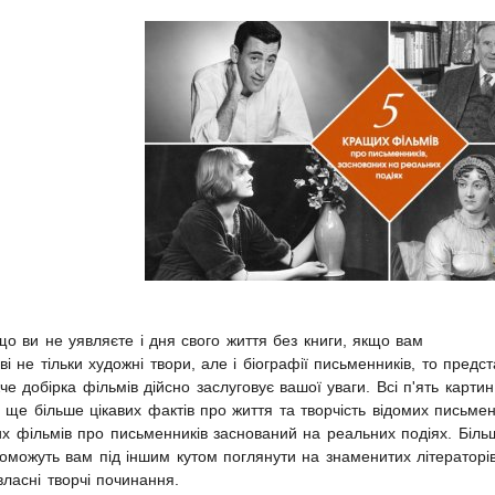
що ви не уявляєте і дня свого життя без книги, якщо вам
аві не тільки художні твори, але і біографії письменників, то предс
че добірка фільмів дійсно заслуговує вашої уваги. Всі п'ять карти
 ще більше цікавих фактів про життя та творчість відомих письмен
их фільмів про письменників заснований на реальних подіях. Біль
оможуть вам під іншим кутом поглянути на знаменитих літераторі
власні творчі починання.