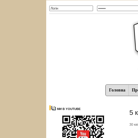
Головна
Про
МИ В YOUTUBE
5 
30 кв