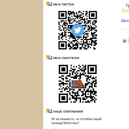
МИ В TWITTER
Тр
fb
Обсу
МИ В СМАРТФОНІ
НАШЕ ОПИТУВАННЯ
Як ви вважаєте, чи потрібна нашій
громаді бібліотека?