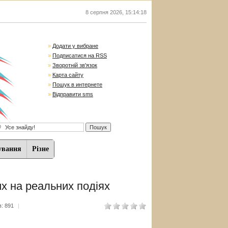
8 серпня 2026
,
15:14:19
»
Додати у вибране
»
Подписатися на RSS
»
Зворотній зв'язок
»
Карта сайту
»
Пошук в интернете
»
Відправити sms
ування
Різне
х на реальних подіях
: 891
|