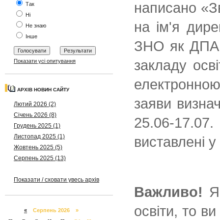
написано «Зв
Так
Ні
на ім'я дир
Не знаю
Інше
ЗНО як ДПА.
закладу осв
Показати усі опитування
електронною
АРХІВ НОВИН САЙТУ
заяви визна
Лютий 2026 (2)
Січень 2026 (8)
25.06-17.0
Грудень 2025 (1)
Листопад 2025 (1)
виставлені у
Жовтень 2025 (5)
Серпень 2025 (13)
Показати / сховати увесь архів
Важливо!
Як
освіти, то в
«
Серпень 2026 »