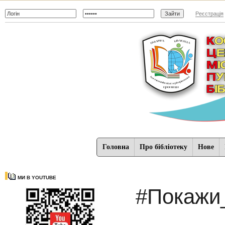
Реєстрація
Головна
Про бібліотеку
Нове
МИ В YOUTUBE
#Покажи