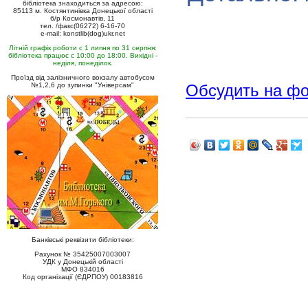
бібліотека знаходиться за адресою:
85113 м. Костянтинівка Донецької області
б/р Космонавтів, 11
тел. /факс(06272) 6-16-70
e-mail: konstlib(dog)ukr.net
Літній графік роботи с 1 липня по 31 серпня:
бібліотека працює с 10:00 до 18:00. Вихідні -
неділя, понеділок.
Проїзд від залізничного вокзалу автобусом
№1,2,6 до зупинки "Універсам"
Обсудить на ф
Банківські реквізити бібліотеки:
Рахунок № 35425007003007
УДК у Донецькій області
МФО 834016
Код організації (ЄДРПОУ) 00183816