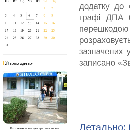
Пн
Вт
Ср
Чт
Пт
Сб
Нд
додатку до 
1
2
графі ДПА б
3
4
5
7
8
9
6
10
11
12
14
15
16
13
перешкодо
17
18
19
20
21
22
23
розраховуєт
24
25
26
27
28
29
30
31
зазначених 
записано «Зв
НАША АДРЕСА:
Детально:
Костянтинівська центральна міська