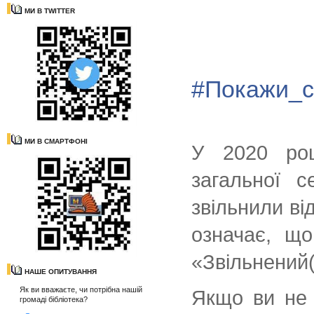
МИ В TWITTER
#Покажи_с
МИ В СМАРТФОНІ
У 2020 роц
загальної с
звільнили ві
означає
, що
«Звільнений(
НАШЕ ОПИТУВАННЯ
Як ви вважаєте, чи потрібна нашій
Якщо ви не 
громаді бібліотека?