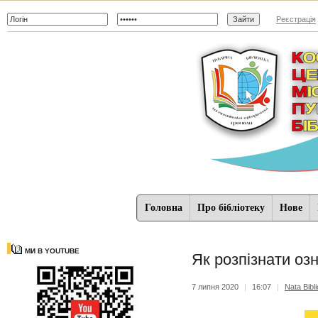
Реєстрація
Головна
Про бібліотеку
Нове
МИ В YOUTUBE
Як розпізнати оз
7 липня 2020
|
16:07
|
Nata Bibli