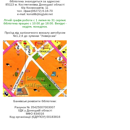
бібліотека знаходиться за адресою:
85113 м. Костянтинівка Донецької області
б/р Космонавтів, 11
тел. /факс(06272) 6-16-70
e-mail: konstlib(dog)ukr.net
Літній графік роботи с 1 липня по 31 серпня:
бібліотека працює с 10:00 до 18:00. Вихідні -
неділя, понеділок.
Проїзд від залізничного вокзалу автобусом
№1,2,6 до зупинки "Універсам"
Банківські реквізити бібліотеки:
Рахунок № 35425007003007
УДК у Донецькій області
МФО 834016
Код організації (ЄДРПОУ) 00183816