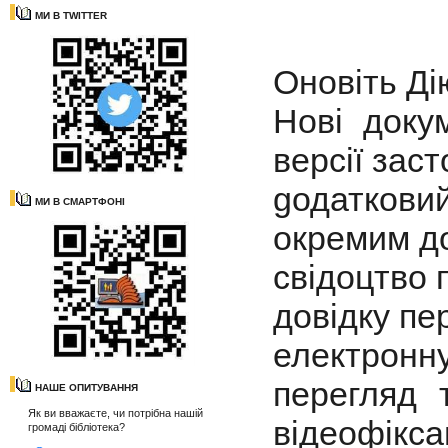
МИ В TWITTER
Оновіть Ді
Нові доку
версії заст
gодаткови
МИ В СМАРТФОНІ
окремим д
свідоцтво 
довідку пе
електронну
перегляд 
НАШЕ ОПИТУВАННЯ
Як ви вважаєте, чи потрібна нашій
відеофікса
громаді бібліотека?