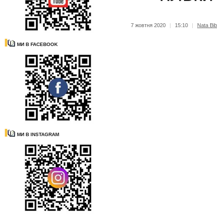
7 жовтня 2020
|
15:10
|
Nata Bib
МИ В FACEBOOK
МИ В INSTAGRAM