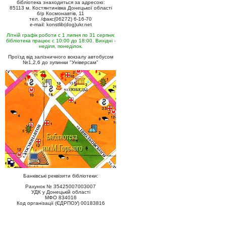
бібліотека знаходиться за адресою:
85113 м. Костянтинівка Донецької області
б/р Космонавтів, 11
тел. /факс(06272) 6-16-70
e-mail: konstlib(dog)ukr.net
Літній графік роботи с 1 липня по 31 серпня:
бібліотека працює с 10:00 до 18:00. Вихідні -
неділя, понеділок.
Проїзд від залізничного вокзалу автобусом
№1,2,6 до зупинки "Універсам"
Банківські реквізити бібліотеки:
Рахунок № 35425007003007
УДК у Донецькій області
МФО 834016
Код організації (ЄДРПОУ) 00183816