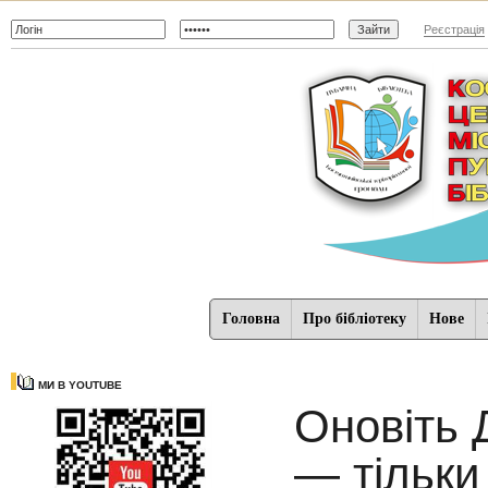
Реєстрація
Головна
Про бібліотеку
Нове
МИ В YOUTUBE
Оновіть 
— тільки 