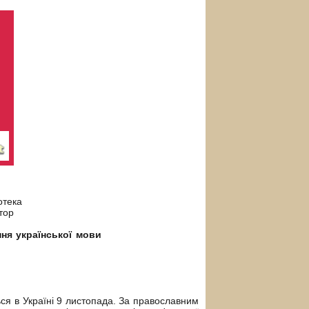
іотека
тор
ня української мови
ься в Україні 9 листопада. За православним