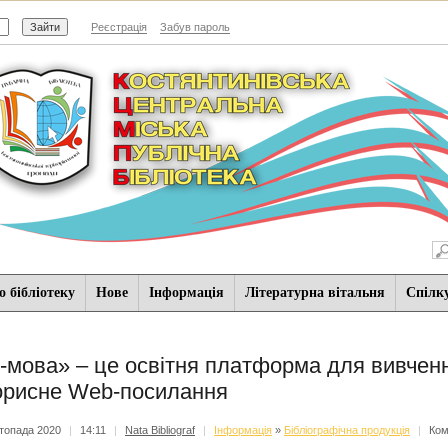
Реєстрація
Забув пароль
 бібліотеку
Нове
Iнформацiя
Літературна вітальня
Спiлк
-мова» – це освітня платформа для вивченн
орисне Web-посилання
топада 2020
|
14:11
|
Nata Bibliograf
|
Iнформацiя
»
Бібліографічна продукція
|
Ком