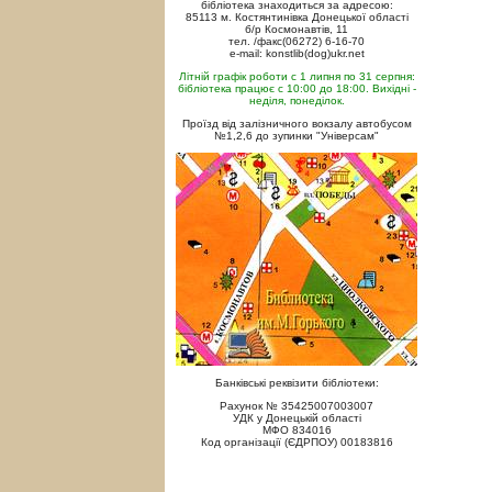
бібліотека знаходиться за адресою:
85113 м. Костянтинівка Донецької області
б/р Космонавтів, 11
тел. /факс(06272) 6-16-70
e-mail: konstlib(dog)ukr.net
Літній графік роботи с 1 липня по 31 серпня:
бібліотека працює с 10:00 до 18:00. Вихідні -
неділя, понеділок.
Проїзд від залізничного вокзалу автобусом
№1,2,6 до зупинки "Універсам"
Банківські реквізити бібліотеки:
Рахунок № 35425007003007
УДК у Донецькій області
МФО 834016
Код організації (ЄДРПОУ) 00183816