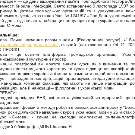
ендарем — це день вшанування пам'яті Преподобного Нестора-Літо
емності Кирила і Мефодія. Свято встановлено 9 листопада 1997 рок
тримку ініціативи громадських організацій та з урахуванням важл
аїнського суспільства видав Указ № 1241/97 «Про День української 
ей день відзначають найкращих популяризаторів українського сл
ект Є-мова.:
тальніше:
ова. Почни навчання разом з нами [Електронний ресурс] // Є-мо
ps://emova.language-ua.online/
, вільний (дата звернення 04. 11 .202
О ПРОЄКТ
ова – це освітня платформа громадської організації "Украї
аїнськомовний культурний простір.
нашій платформі ви можете знайти курси як з вивчення та попу
ьтурно-просвітницького характеру та курси підвищення кваліфікації
визначення рівня української мови та замовити онлайнове навчання 
ус - проведення лекторій, акцій, практикумів, літературно-мистецьк
 найкраща команда фахівців, які мають не лише найкращий досв
унікаціях, але й найкращі – філологині з української мови.
РЕВАГИ:
ладачі провідних ВНЗ, які мають унікальний чотирирічний прак
мадянами
працьовані форми й методи роботи в рамках офлайн-проєкту "Безко
ири роки діяльності навчальних курсів української мови у 25 містах 
урс «Є-мова» - єдина на сьогодні комплексна онлайн-плат
аїнської мови.
відний бібліограф ЦМПЬ Шпакова Н.