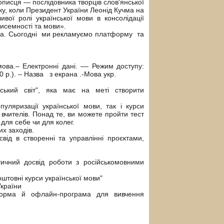
писця — послідовника творців слов'янської
у, коли Президент України Леонід Кучма на
ивої ролі української мови в консолідації
писемності та мови».
ова. Сьогодні ми рекламуємо платформу та
ва.– Електронні дані. –– Режим доступу:
0 р.). – Назва з екрана .-Мова укр.
нський світ", яка має на меті створити
ляризації української мови, так і курси
 вчителів. Понад те, ви можете пройти тест
для себе чи для колег.
их заходів.
ід в створенні та управлінні проєктами,
тичний досвід роботи з російськомовними
штовні курси української мови"
України
форма й офлайн-програма для вивчення