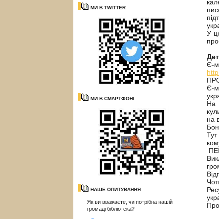
кал
МИ В TWITTER
пис
під
укр
У ц
про
Де
Є-м
htt
ПР
Є-м
укр
МИ В СМАРТФОНІ
На 
кул
на 
Бон
Тут
ком
ПЕ
Вик
гро
Від
Чот
Рес
НАШЕ ОПИТУВАННЯ
укр
Як ви вважаєте, чи потрібна нашій
Про
громаді бібліотека?