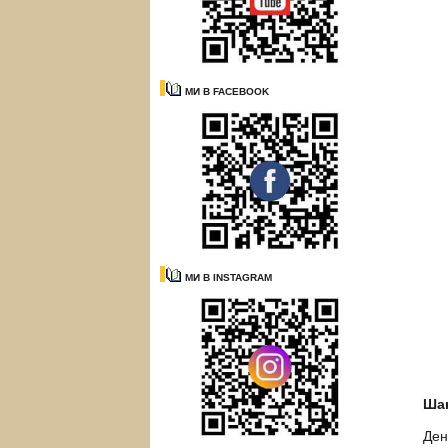
МИ В FACEBOOK
МИ В INSTAGRAM
Шан
Ден