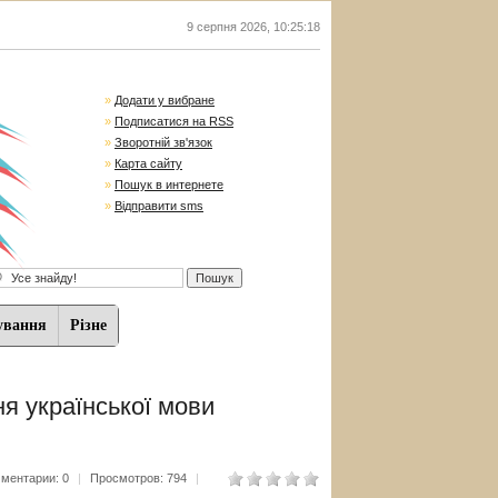
9 серпня 2026
,
10:25:19
»
Додати у вибране
»
Подписатися на RSS
»
Зворотній зв'язок
»
Карта сайту
»
Пошук в интернете
»
Відправити sms
ування
Різне
я української мови
ментарии: 0
|
Просмотров: 794
|