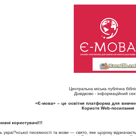
Центральна міська публічна бібл
Довідково - інформаційний сек
«Є-мова» – це освітня платформа для вивчен
Користе Web-посилання
овні користувачі!!!
ь украї?нської писемності та мови — свято, яке щороку відзначаєт