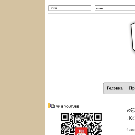
Головна
Про
МИ В YOUTUBE
«Є
.К
4 лис