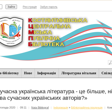
Реєстрація
Забув пароль
 бібліотеку
Нове
Iнформацiя
Літературна вітальня
Спiлк
учасна українська література - це більше, н
ва сучасних українських авторів?»
топада 2020
|
09:11
|
Nata Bibliograf
|
Iнформацiя
»
Бібліографічна продукція
|
Ком