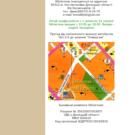
бібліотека знаходиться за адресою:
85113 м. Костянтинівка Донецької області
б/р Космонавтів, 11
тел. /факс(06272) 6-16-70
e-mail: konstlib(dog)ukr.net
Літній графік роботи с 1 липня по 31 серпня:
бібліотека працює с 10:00 до 18:00. Вихідні -
неділя, понеділок.
Проїзд від залізничного вокзалу автобусом
№1,2,6 до зупинки "Універсам"
Банківські реквізити бібліотеки:
Рахунок № 35425007003007
УДК у Донецькій області
МФО 834016
Код організації (ЄДРПОУ) 00183816