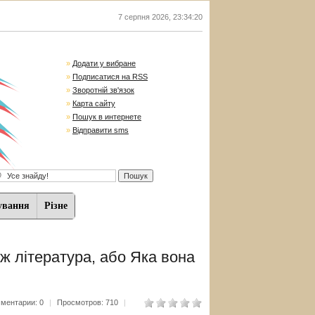
7 серпня 2026
,
23:34:21
»
Додати у вибране
»
Подписатися на RSS
»
Зворотній зв'язок
»
Карта сайту
»
Пошук в интернете
»
Відправити sms
ування
Різне
іж література, або Яка вона
ментарии: 0
|
Просмотров: 710
|