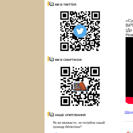
МИ В TWITTER
«Су
Ві
(До
Нов
МИ В СМАРТФОНІ
Обсу
НАШЕ ОПИТУВАННЯ
Як ви вважаєте, чи потрібна нашій
громаді бібліотека?