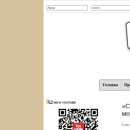
Головна
Про
МИ В YOUTUBE
«С
мо
5 лис