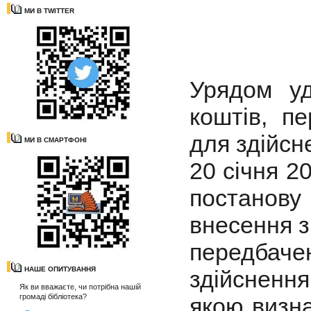
МИ В TWITTER
Урядом уд
коштів, п
для здійсне
МИ В СМАРТФОНІ
20 січня 2
постанову
внесення з
передбач
НАШЕ ОПИТУВАННЯ
здійснення
Як ви вважаєте, чи потрібна нашій
громаді бібліотека?
якою визна