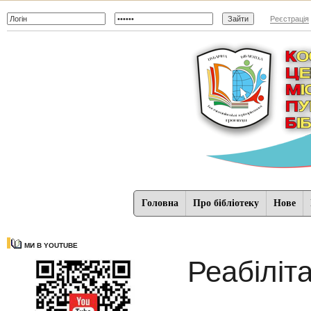
Реєстрація
Головна
Про бібліотеку
Нове
МИ В YOUTUBE
Реабіліта