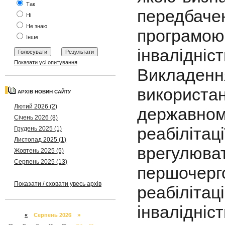
Так
передбач
Ні
Не знаю
програмо
Інше
інвалідніст
Показати усі опитування
Викладен
використ
АРХІВ НОВИН САЙТУ
Лютий 2026 (2)
державн
Січень 2026 (8)
реабілітаці
Грудень 2025 (1)
Листопад 2025 (1)
врегул
Жовтень 2025 (5)
Серпень 2025 (13)
першоч
Показати / сховати увесь архів
реабілі
інвалідніс
«
Серпень 2026 »