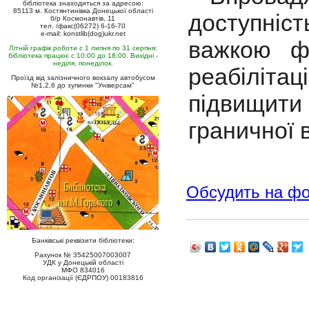
бібліотека знаходиться за адресою:
85113 м. Костянтинівка Донецької області
доступніст
б/р Космонавтів, 11
тел. /факс(06272) 6-16-70
e-mail: konstlib(dog)ukr.net
важкою фо
Літній графік роботи с 1 липня по 31 серпня:
бібліотека працює с 10:00 до 18:00. Вихідні -
неділя, понеділок.
реабіліт
Проїзд від залізничного вокзалу автобусом
№1,2,6 до зупинки "Універсам"
підвищити
граничної в
Обсудить на ф
Банківські реквізити бібліотеки:
Рахунок № 35425007003007
УДК у Донецькій області
МФО 834016
Код організації (ЄДРПОУ) 00183816