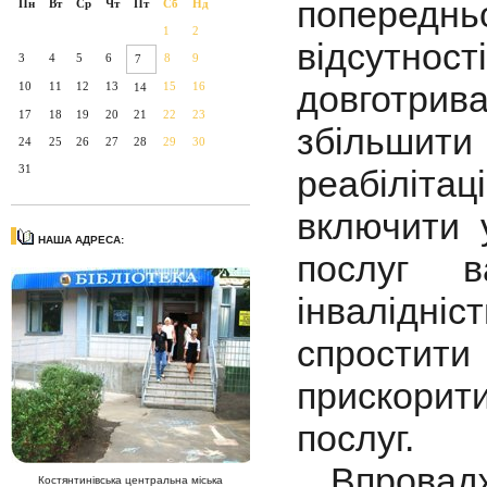
попередн
Пн
Вт
Ср
Чт
Пт
Сб
Нд
1
2
відсутност
3
4
5
6
8
9
7
довготрив
10
11
12
13
15
16
14
17
18
19
20
21
22
23
збільшит
24
25
26
27
28
29
30
31
реабілітац
включити у
НАША АДРЕСА:
послуг в
інвалідніс
спростит
прискорит
послуг.
Впровадж
Костянтинівська центральна міська