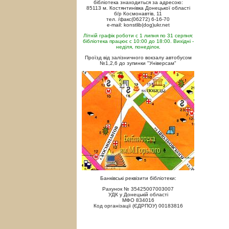
бібліотека знаходиться за адресою:
85113 м. Костянтинівка Донецької області
б/р Космонавтів, 11
тел. /факс(06272) 6-16-70
e-mail: konstlib(dog)ukr.net
Літній графік роботи с 1 липня по 31 серпня:
бібліотека працює с 10:00 до 18:00. Вихідні -
неділя, понеділок.
Проїзд від залізничного вокзалу автобусом
№1,2,6 до зупинки "Універсам"
Банківські реквізити бібліотеки:
Рахунок № 35425007003007
УДК у Донецькій області
МФО 834016
Код організації (ЄДРПОУ) 00183816