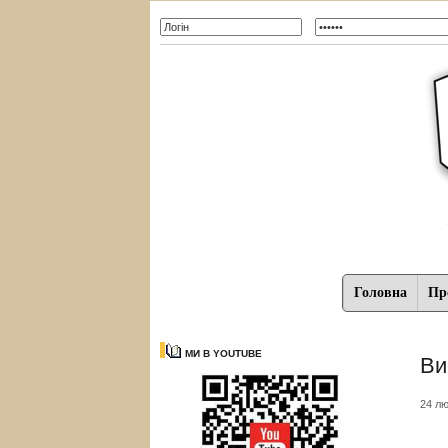
Головна
Про
МИ В YOUTUBE
Ви
24 лю