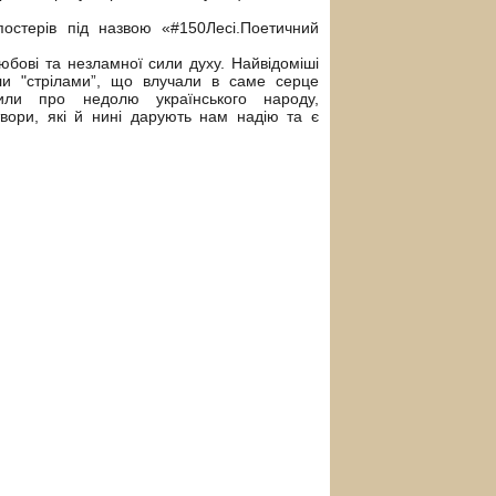
постерів під назвою «#150Лесі.Поетичний
юбові та незламної сили духу.
Найвідоміші
али "стрілами”, що влучали в саме серце
рили про недолю українського народу,
вори, які й нині дарують нам надію та є