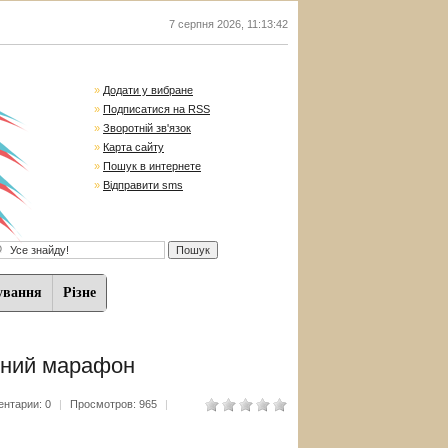
7 серпня 2026
,
11:13:43
»
Додати у вибране
»
Подписатися на RSS
»
Зворотній зв'язок
»
Карта сайту
»
Пошук в интернете
»
Відправити sms
ування
Різне
ичний марафон
нтарии: 0
|
Просмотров: 965
|