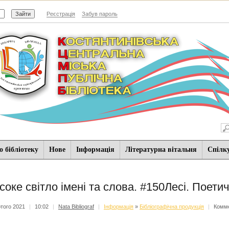
Реєстрація
Забув пароль
 бібліотеку
Нове
Iнформацiя
Літературна вітальня
Спiлк
соке світло імені та слова. #150Лесі. Поет
того 2021
|
10:02
|
Nata Bibliograf
|
Iнформацiя
»
Бібліографічна продукція
|
Комме