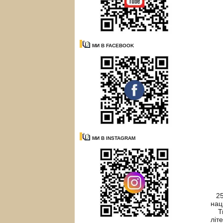
МИ В FACEBOOK
МИ В INSTAGRAM
25 
нац
Тво
літ