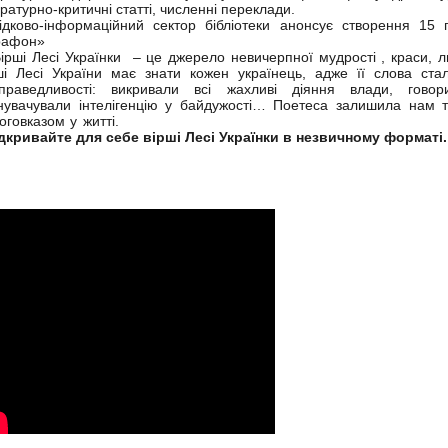
ературно-критичні статті, численні переклади.
ідково-інформаційний сектор бібліотеки анонсує створення 15 
рафон»
ші Лесі Українки – це джерело невичерпної мудрості , краси, л
ші Лесі України має знати кожен українець, адже її слова ст
праведливості: викривали всі жахливі діяння влади, гово
нувачували інтелігенцію у байдужості… Поетеса залишила нам т
оговказом у житті.
кривайте для себе вірші Лесі Українки в незвичному форматі.