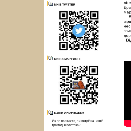
літ
МИ В TWITTER
Дов
ма
Вір
вір
нес
зви
дор
Від
МИ В СМАРТФОНІ
НАШЕ ОПИТУВАННЯ
Як ви вважаєте, чи потрібна нашій
громаді бібліотека?