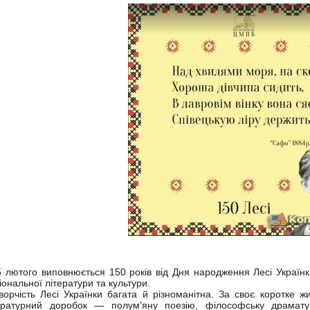
лютого виповнюється 150 років від Дня народження Лесі Українки -
іональної літератури та культури.
рчість Лесі Українки багата й різноманітна. За своє коротке 
ературний доробок — полум’яну поезію, філософську драматург