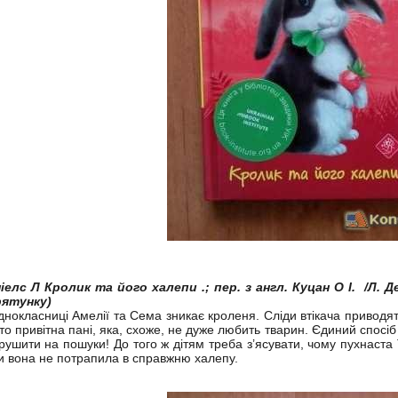
іелс Л Кролик та його халепи .; пер. з англ. Куцан О І. /Л. Де
ятунку)
днокласниці Амелії та Сема зникає кроленя. Сліди втікача приводя
то привітна пані, яка, схоже, не дуже любить тварин. Єдиний спосі
ирушити на пошуки! До того ж дітям треба з’ясувати, чому пухнаста 
и вона не потрапила в справжню халепу.