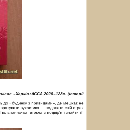
ніелс .-Харків.:АССА,2020.-128с. (Історії
ть до «будинку з привидами», де мешкає не
б врятувати вухастика — подолати свій страх
Тюльпанночка втекла з подвір’я і знайти її,