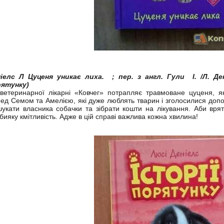
іелс Л Цуценя уникає лиха. ; пер. з англ. Гули І. /Л. Деніе
ятунку)
ветеринарної лікарні «Ковчег» потрапляє травмоване цуценя, я
ед Семом та Амелією, які дуже люблять тварин і зголосилися допом
шукати власника собачки та зібрати кошти на лікування. Аби вря
бияку кмітливість. Адже в цій справі важлива кожна хвилина!