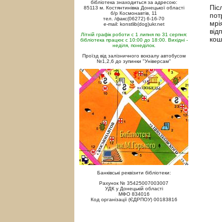
бібліотека знаходиться за адресою:
Піс
85113 м. Костянтинівка Донецької області
б/р Космонавтів, 11
пот
тел. /факс(06272) 6-16-70
мрі
e-mail: konstlib(dog)ukr.net
від
Літній графік роботи с 1 липня по 31 серпня:
кош
бібліотека працює с 10:00 до 18:00. Вихідні -
неділя, понеділок.
Проїзд від залізничного вокзалу автобусом
№1,2,6 до зупинки "Універсам"
Банківські реквізити бібліотеки:
Рахунок № 35425007003007
УДК у Донецькій області
МФО 834016
Код організації (ЄДРПОУ) 00183816