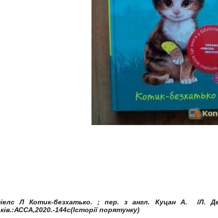
іелс Л Котик-безхатько. ; пер. з англ. Куцан А. /Л. Де
ків.:АССА,2020.-144с(Історії порятунку)