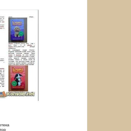
іотека
тор