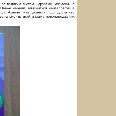
 за великим містом і друзями, аж доки не
 Невже нарешті здійсниться найзаповітніша
ршу Амелія має довести, що достатньо
м вона мусить знайти маму новонароджених