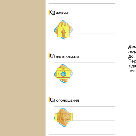
ФОРУМ
Ден
пор
До 
ФОТОАЛЬБОМ
Пер
від
неа
ОГОЛОШЕННЯ