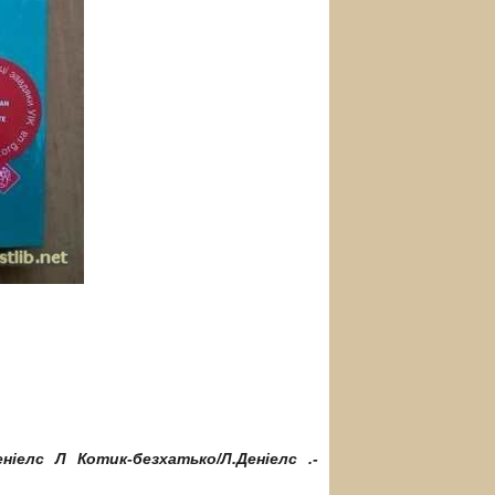
ніелс Л Котик-безхатько/Л.Деніелс .-