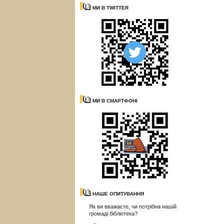
МИ В TWITTER
МИ В СМАРТФОНІ
НАШЕ ОПИТУВАННЯ
Як ви вважаєте, чи потрібна нашій
громаді бібліотека?