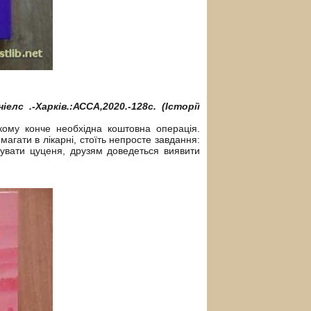
лс .-Харків.:АССА,2020.-128с. (Історії
кому конче необхідна коштовна операція.
агати в лікарні, стоїть непросте завдання:
тувати цуценя, друзям доведеться виявити