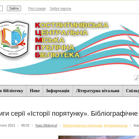
Реєстрація
Забув пароль
 бібліотеку
Нове
Iнформацiя
Літературна вітальня
Спiлк
иги серії «Історії порятунку». Бібліографічне
того 2021
|
08:02
|
Nata Bibliograf
|
Бібліографічна продукція
,
#громадачитає
|
Ко