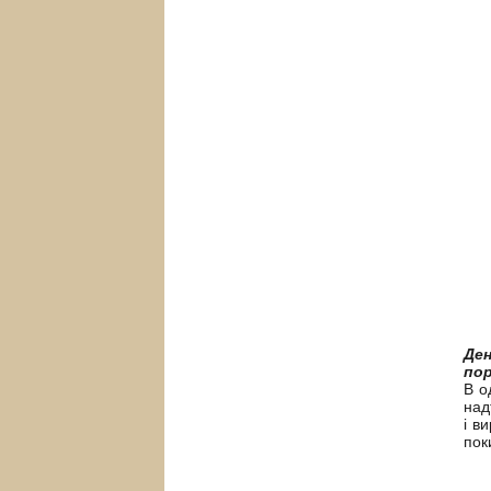
Ден
пор
В о
над
і в
пок