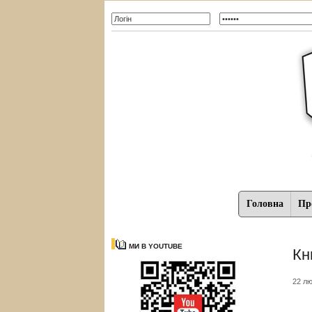
Головна
Про
МИ В YOUTUBE
Кн
22 лю