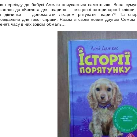
ля переїзду до бабусі Амелія почувається самотньою. Вона сумує
рапляє до «Ковчега для тварин» — місцевої ветеринарної клініки.
я дівчинки — допомагати лікарям рятувати тварин?! Та спе
повідальна для такої справи. Разом зі своїм новим другом Семо
енят. часу в них зовсім обмаль…