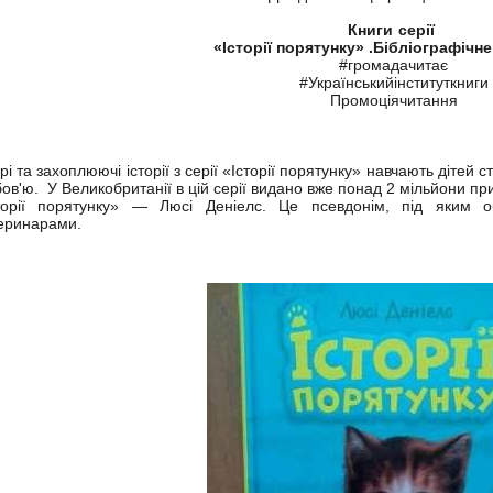
Книги серії
«Історії порятунку» .
Бібліографічне
#громадачитає
#Українськийінституткниги
Промоціячитання
рі та захоплюючі історії з серії «Історії порятунку» навчають дітей с
ов'ю. У Великобританії в цій серії видано вже понад 2 мільйони при
торії порятунку» — Люсі Деніелс. Це псевдонім, під яким об
еринарами.