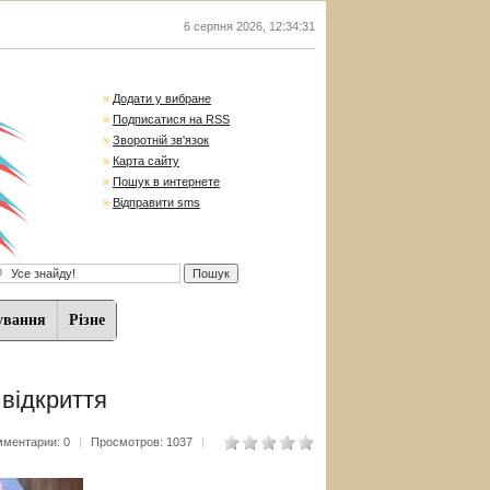
6 серпня 2026
,
12:34:32
»
Додати у вибране
»
Подписатися на RSS
»
Зворотній зв'язок
»
Карта сайту
»
Пошук в интернете
»
Відправити sms
ування
Різне
 відкриття
мментарии: 0
|
Просмотров: 1037
|