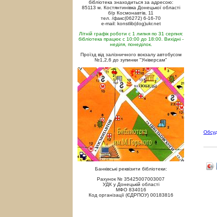
бібліотека знаходиться за адресою:
85113 м. Костянтинівка Донецької області
б/р Космонавтів, 11
тел. /факс(06272) 6-16-70
e-mail: konstlib(dog)ukr.net
Літній графік роботи с 1 липня по 31 серпня:
бібліотека працює с 10:00 до 18:00. Вихідні -
неділя, понеділок.
Проїзд від залізничного вокзалу автобусом
№1,2,6 до зупинки "Універсам"
Обсу
Банківські реквізити бібліотеки:
Рахунок № 35425007003007
УДК у Донецькій області
МФО 834016
Код організації (ЄДРПОУ) 00183816