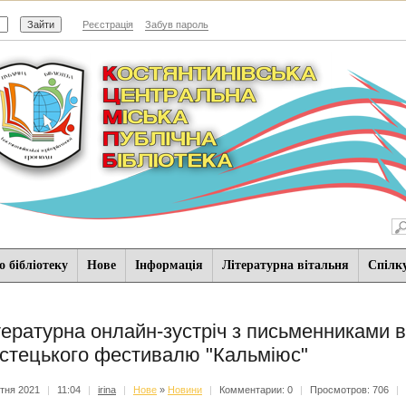
Реєстрація
Забув пароль
 бібліотеку
Нове
Iнформацiя
Літературна вітальня
Спiлк
тературна онлайн-зустріч з письменниками в
стецького фестивалю "Кальміюс"
ітня 2021
|
11:04
|
irina
|
Нове
»
Новини
|
Комментарии: 0
|
Просмотров: 706
|