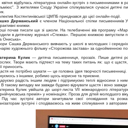
квітня відбулась літературна онлайн-зустріч з письменниками в 
льміюс". З жителями Сходу України спілкувалися сучасні дитячі 
ик.
ектив Костянтинівської ЦМПБ приєднався до цієї онлайн-події.
ашко Дерманський
є членом Національної спілки письменників Ук
ерактивні книжки.
ші почав писати ще зі школи. На телебаченні вів програму «Маріч
одили в дитячому журналі «Стежка». Першою книжкою випустили по
а Ониська».
ри Сашка Дерманського вивчають у школі в молодших і середніх 
нарію художнього фільму «Сторожова застава» за однойменною пов
атерина Кулик
— дитяча письменниця, прозаїк. Пише дитячі роз
ослих. Твори мають підтекст на тему таких питань як: що є щастя,
її приносить.
тя не потрібно шукати — це головна ідея творчості письменниці.
лкуємось з іншими, робимо щось корисне та приємне.
уємо радість іншим людям і підтримуємо теплі відносини з ними
т. В такому випадку ми завжди будемо відчувати щастя і воно завжди 
ерина Кулик увійшла до шорт-листа VII міжнародного літературн
рнійчуковська премія» у номінаціях: Проза для дітей молодшого віку
 час зустрічі автори зачитували свої оповідання та розка
анізаторам зустрічі і сподіваємось на живе спілкування з авторами