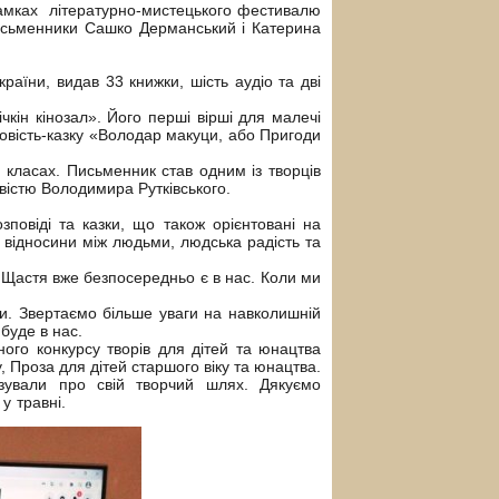
рамках літературно-мистецького фестивалю
письменники Сашко Дерманський і Катерина
раїни, видав 33 книжки, шість аудіо та дві
кін кінозал». Його перші вірші для малечі
вість-казку «Володар макуци, або Пригоди
класах. Письменник став одним із творців
істю Володимира Рутківського.
повіді та казки, що також орієнтовані на
 відносини між людьми, людська радість та
 Щастя вже безпосередньо є в нас. Коли ми
. Звертаємо більше уваги на навколишній
буде в нас.
ого конкурсу творів для дітей та юнацтва
, Проза для дітей старшого віку та юнацтва.
зували про свій творчий шлях. Дякуємо
 у травні.