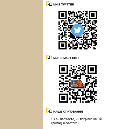
МИ В TWITTER
МИ В СМАРТФОНІ
НАШЕ ОПИТУВАННЯ
Як ви вважаєте, чи потрібна нашій
громаді бібліотека?