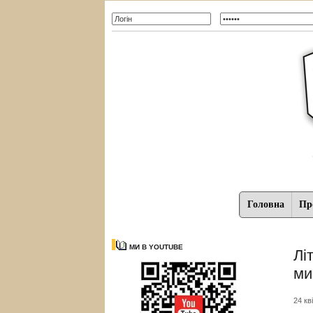
Головна
Про
МИ В YOUTUBE
Лі
ми
24 кв