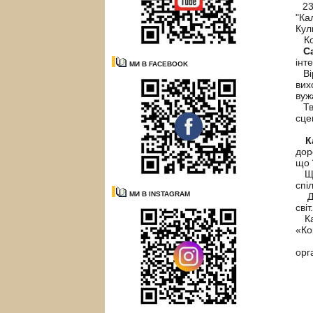
23 
"Ка
Кул
Кол
С
інт
МИ В FACEBOOK
Вір
вих
вуж
Тво
сце
К
дор
що 
Щас
спі
МИ В INSTAGRAM
Дар
сві
Кат
«Ко
Під
орг