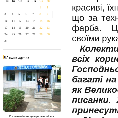
Пн
Вт
Ср
Чт
Пт
Сб
Нд
красиві, ї
1
2
3
4
5
6
7
8
9
що за тех
10
11
12
13
14
15
16
фарба. Ц
17
18
19
20
21
22
23
24
25
26
27
28
29
30
своїми рук
31
Колекти
всіх кор
НАША АДРЕСА:
Господнь
багаті на
як Великод
писанки.
принесут
Костянтинівська центральна міська