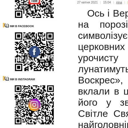
27 квітня 2021
|
15:04
|
irina
|
Ось і Вер
на пороз
МИ В FACEBOOK
символізує
церковни
урочисту
лунатимут
Воскрес»,
МИ В INSTAGRAM
вклали в ц
його у зв
Світле Св
найголовн