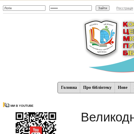
Реєстрація
Головна
Про бібліотеку
Нове
МИ В YOUTUBE
Великодн