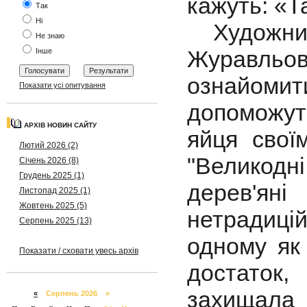
кажуть: «Т
Так
Ні
Художниця
Не знаю
Журавль
Інше
ознайоми
Показати усі опитування
допоможут
АРХІВ НОВИН САЙТУ
яйця свої
Лютий 2026 (2)
"Великодн
Січень 2026 (8)
Грудень 2025 (1)
дерев'яні
Листопад 2025 (1)
Жовтень 2025 (5)
нетрадицій
Серпень 2025 (13)
одному як 
Показати / сховати увесь архів
достаток,
захищала ї
«
Серпень 2026 »