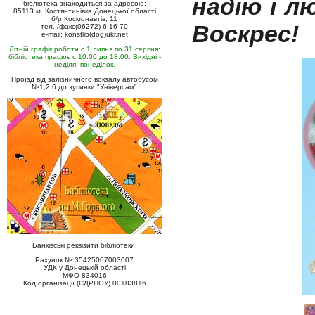
надію і л
бібліотека знаходиться за адресою:
85113 м. Костянтинівка Донецької області
б/р Космонавтів, 11
Воскрес!
тел. /факс(06272) 6-16-70
e-mail: konstlib(dog)ukr.net
Літній графік роботи с 1 липня по 31 серпня:
бібліотека працює с 10:00 до 18:00. Вихідні -
неділя, понеділок.
Проїзд від залізничного вокзалу автобусом
№1,2,6 до зупинки "Універсам"
Банківські реквізити бібліотеки:
Рахунок № 35425007003007
УДК у Донецькій області
МФО 834016
Код організації (ЄДРПОУ) 00183816