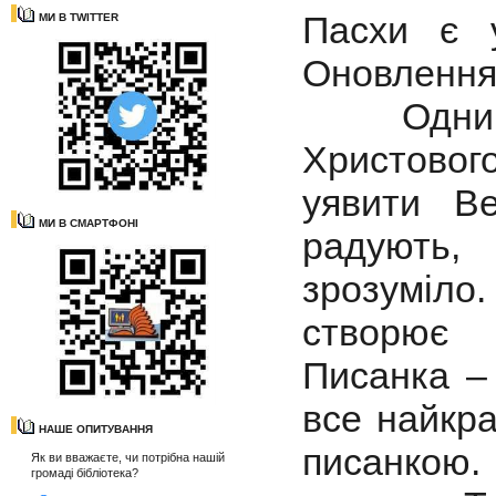
Пасхи є 
МИ В TWITTER
Оновлення 
Одним із
Христово
уявити В
МИ В СМАРТФОНІ
радують, 
зрозуміл
створює 
Писанка –
все найкра
НАШЕ ОПИТУВАННЯ
писанкою.
Як ви вважаєте, чи потрібна нашій
громаді бібліотека?