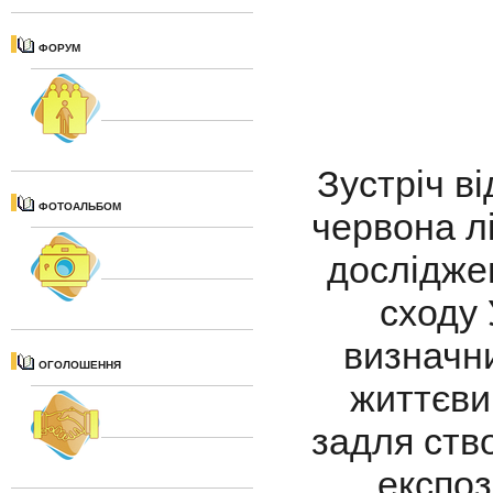
ФОРУМ
Зустріч в
ФОТОАЛЬБОМ
червона лі
дослідже
сходу 
визначн
ОГОЛОШЕННЯ
життєви
задля ств
експоз