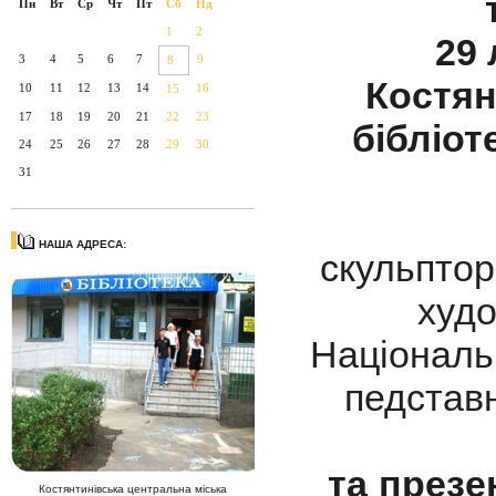
Пн
Вт
Ср
Чт
Пт
Сб
Нд
1
2
29 
3
4
5
6
7
9
8
Костян
10
11
12
13
14
16
15
17
18
19
20
21
22
23
бібліот
24
25
26
27
28
29
30
31
НАША АДРЕСА:
скульптор
худо
Національн
педстав
та презе
Костянтинівська центральна міська