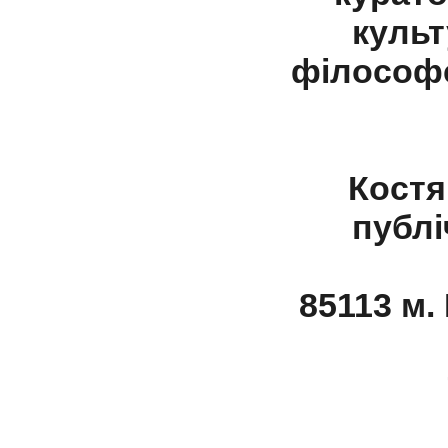
культ
філософс
Костя
публі
85113 м.