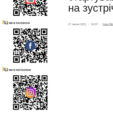
на зустрі
МИ В FACEBOOK
27 липня 2021
|
10:07
|
Nata Bib
МИ В INSTAGRAM