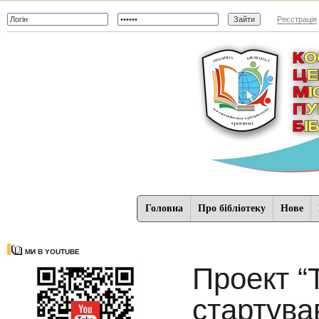
Реєстрація
Головна
Про бібліотеку
Нове
МИ В YOUTUBE
Проект “
стартува