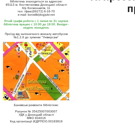
бібліотека знаходиться за адресою:
п
85113 м. Костянтинівка Донецької області
б/р Космонавтів, 11
тел. /факс(06272) 6-16-70
e-mail: konstlib(dog)ukr.net
Літній графік роботи с 1 липня по 31 серпня:
бібліотека працює с 10:00 до 18:00. Вихідні -
неділя, понеділок.
Проїзд від залізничного вокзалу автобусом
№1,2,6 до зупинки "Універсам"
Банківські реквізити бібліотеки:
Рахунок № 35425007003007
УДК у Донецькій області
МФО 834016
Код організації (ЄДРПОУ) 00183816