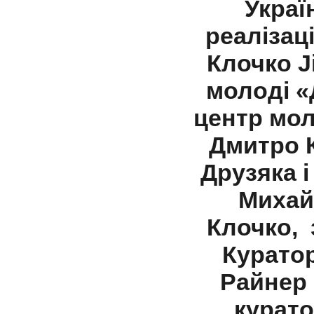
Украї
реалізац
Клочко J
молоді 
центр мол
Дмитро К
Друзяка і
Михай
Клочко, 
Куратор
Райнер 
курато