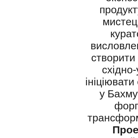
продукт
мистець
курат
висловлен
створити
східно-
ініціювати
у Бахму
форп
трансформ
Прое