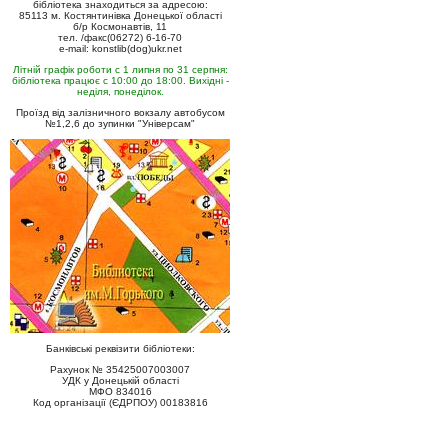
бібліотека знаходиться за адресою:
85113 м. Костянтинівка Донецької області
б/р Космонавтів, 11
тел. /факс(06272) 6-16-70
e-mail: konstlib(dog)ukr.net
Літній графік роботи с 1 липня по 31 серпня:
бібліотека працює с 10:00 до 18:00. Вихідні -
неділя, понеділок.
Проїзд від залізничного вокзалу автобусом
№1,2,6 до зупинки "Універсам"
Банківські реквізити бібліотеки:
Рахунок № 35425007003007
УДК у Донецькій області
МФО 834016
Код організації (ЄДРПОУ) 00183816