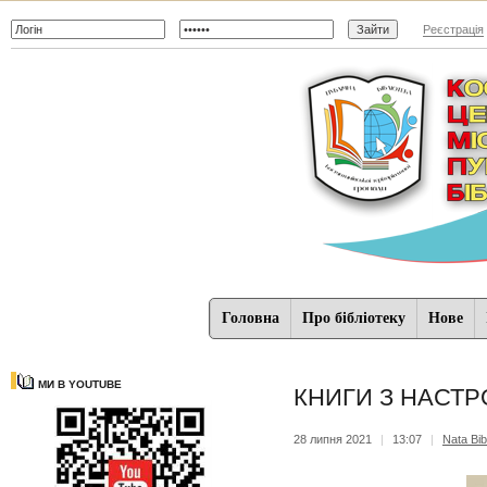
Реєстрація
Головна
Про бібліотеку
Нове
МИ В YOUTUBE
КНИГИ З НАСТРОЄМ
28 липня 2021
|
13:07
|
Nata Bib