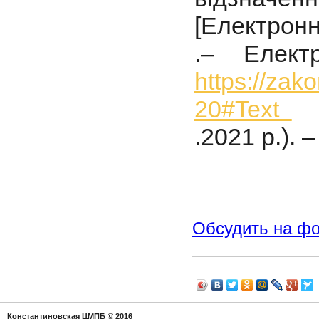
[Електронн
.– Елект
https://zak
20#Text
,
.2021 р.). 
Обсудить на ф
Константиновская ЦМПБ
© 2016