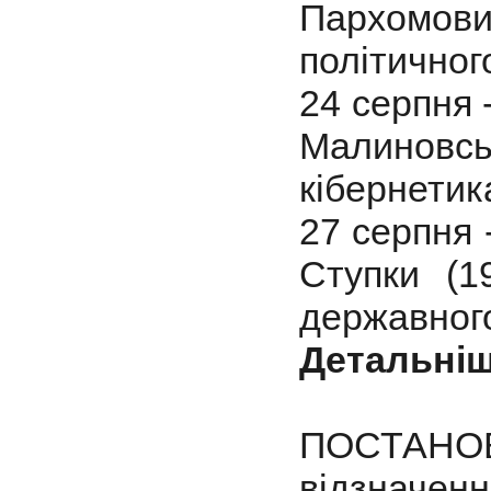
Пархомови
політичног
24 серпня 
Малиновс
кібернетик
27 серпня 
Ступки (1
державного
Детальні
ПОСТАНОВ
відзначенн