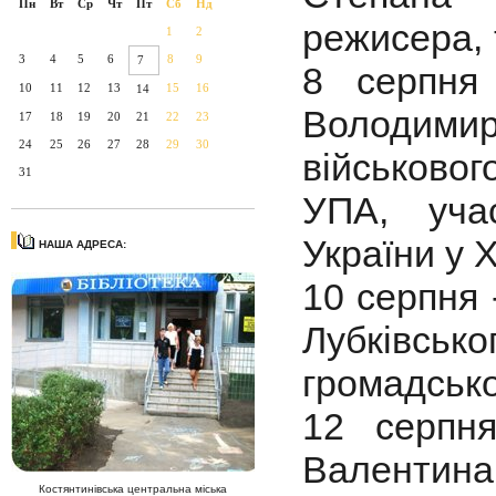
Пн
Вт
Ср
Чт
Пт
Сб
Нд
режисера, 
1
2
3
4
5
6
8
9
7
8 серпня
10
11
12
13
15
16
14
Володими
17
18
19
20
21
22
23
24
25
26
27
28
29
30
військово
31
УПА, уча
України у Х
НАША АДРЕСА:
10 серпня 
Лубківсь
громадсько
12 серпн
Валентина
Костянтинівська центральна міська