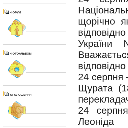
Націонал
ФОРУМ
щорічно я
відповід
України 
Вважаєть
ФОТОАЛЬБОМ
відповідно
24 серпня 
Щурата (18
ОГОЛОШЕННЯ
переклада
24 серпн
Леоніда 