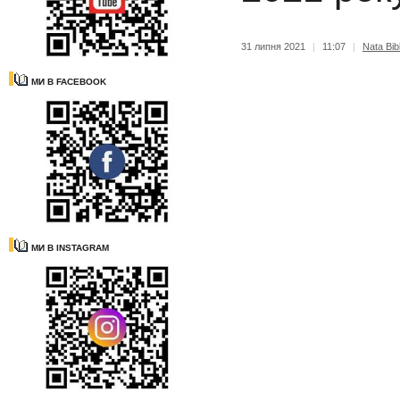
31 липня 2021
|
11:07
|
Nata Bibl
МИ В FACEBOOK
МИ В INSTAGRAM