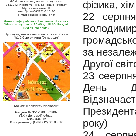
фізика, хі
бібліотека знаходиться за адресою:
85113 м. Костянтинівка Донецької області
б/р Космонавтів, 11
тел. /факс(06272) 6-16-70
22 серпн
e-mail: konstlib(dog)ukr.net
Літній графік роботи с 1 липня по 31 серпня:
Володимир
бібліотека працює с 10:00 до 18:00. Вихідні -
неділя, понеділок.
Проїзд від залізничного вокзалу автобусом
громадськ
№1,2,6 до зупинки "Універсам"
за незалеж
Другої світ
23 сеерпн
День Де
Відзначаєт
Банківські реквізити бібліотеки:
Президент
Рахунок № 35425007003007
УДК у Донецькій області
МФО 834016
року)
Код організації (ЄДРПОУ) 00183816
24 серпн