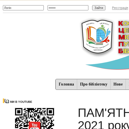
Реєстрація
Головна
Про бібліотеку
Нове
МИ В YOUTUBE
ПАМ'ЯТН
2021 рок