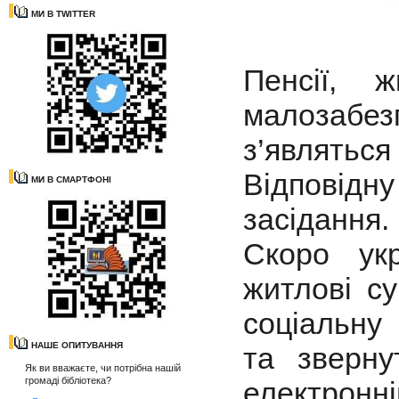
МИ В TWITTER
Пенсії, 
малозабез
з’являться 
Відповідн
МИ В СМАРТФОНІ
засідання.
Скоро ук
житлові су
соціальну
НАШЕ ОПИТУВАННЯ
та зверну
Як ви вважаєте, чи потрібна нашій
громаді бібліотека?
електронні