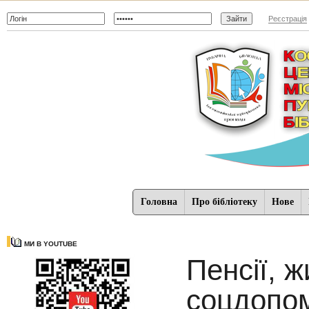
Реєстрація
Головна
Про бібліотеку
Нове
МИ В YOUTUBE
Пенсії, ж
соцдопо