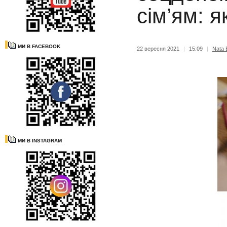
сім’ям: я
МИ В FACEBOOK
22 вересня 2021
|
15:09
|
Nata B
МИ В INSTAGRAM