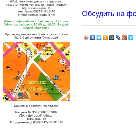
бібліотека знаходиться за адресою:
85113 м. Костянтинівка Донецької області
б/р Космонавтів, 11
Обсудить на ф
тел. /факс(06272) 6-16-70
e-mail: konstlib(dog)ukr.net
Літній графік роботи с 1 липня по 31 серпня:
бібліотека працює с 10:00 до 18:00. Вихідні -
неділя, понеділок.
Проїзд від залізничного вокзалу автобусом
№1,2,6 до зупинки "Універсам"
Банківські реквізити бібліотеки:
Рахунок № 35425007003007
УДК у Донецькій області
МФО 834016
Код організації (ЄДРПОУ) 00183816