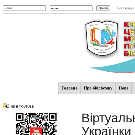
Реєстрація
Головна
Про бібліотеку
Нове
МИ В YOUTUBE
Віртуаль
Українки