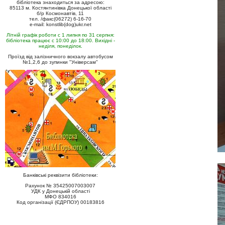
бібліотека знаходиться за адресою:
85113 м. Костянтинівка Донецької області
б/р Космонавтів, 11
тел. /факс(06272) 6-16-70
e-mail: konstlib(dog)ukr.net
Літній графік роботи с 1 липня по 31 серпня:
бібліотека працює с 10:00 до 18:00. Вихідні -
неділя, понеділок.
Проїзд від залізничного вокзалу автобусом
№1,2,6 до зупинки "Універсам"
Банківські реквізити бібліотеки:
Рахунок № 35425007003007
УДК у Донецькій області
МФО 834016
Код організації (ЄДРПОУ) 00183816