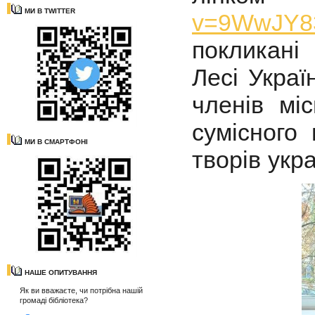
МИ В TWITTER
v=9WwJY8
покликані
Лесі Украї
членів мі
сумісного
МИ В СМАРТФОНІ
творів укр
НАШЕ ОПИТУВАННЯ
Як ви вважаєте, чи потрібна нашій
громаді бібліотека?