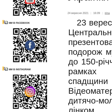
24 вересня 2021
|
16:09
|
irina
23 вересн
МИ В FACEBOOK
Центрально
презентов
подорож м
до 150-річ
рамках п
МИ В INSTAGRAM
спадщини 
Відеомате
дитячо-мо
лін