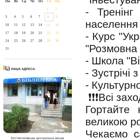
Пн
Вт
Ср
Чт
Пт
Сб
Нд
- Тренінг
1
2
3
4
5
6
7
9
8
населенн
10
11
12
13
14
16
15
- Курс "Ук
17
18
19
20
21
22
23
24
25
26
27
28
29
30
"Розмовна 
31
- Школа "В
- Зустрічі
НАША АДРЕСА:
- Культурн
❗️❗️❗️Всі зах
Гортайте
великою р
Чекаємо с
Костянтинівська центральна міська