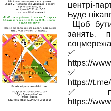
бібліотека знаходиться за адресою:
центрі-пар
85113 м. Костянтинівка Донецької області
б/р Космонавтів, 11
тел. /факс(06272) 6-16-70
Буде цікав
e-mail: konstlib(dog)ukr.net
Літній графік роботи с 1 липня по 31 серпня:
бібліотека працює с 10:00 до 18:00. Вихідні -
Щоб бути 
неділя, понеділок.
Проїзд від залізничного вокзалу автобусом
занять, 
№1,2,6 до зупинки "Універсам"
соцмережа
✅Ф
https://ww
✅кан
https://t.
Банківські реквізити бібліотеки:
✅проф
Рахунок № 35425007003007
УДК у Донецькій області
МФО 834016
https://ww
Код організації (ЄДРПОУ) 00183816