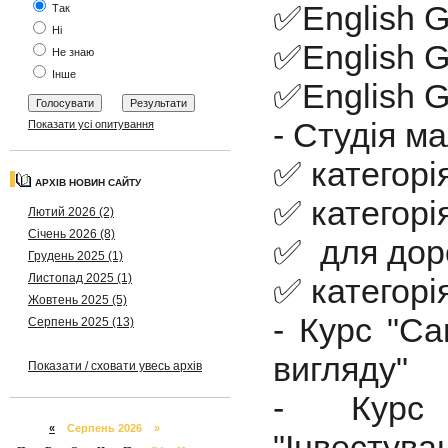
✅English G
Так
Ні
✅English G
Не знаю
Інше
✅English G
- Студія м
Показати усі опитування
✅ категорія
АРХІВ НОВИН САЙТУ
✅ категорія
Лютий 2026 (2)
Січень 2026 (8)
✅ для до
Грудень 2025 (1)
Листопад 2025 (1)
✅ категорі
Жовтень 2025 (5)
- Курс "Са
Серпень 2025 (13)
вигляду"
Показати / сховати увесь архів
- Курс 
«
Серпень 2026 »
"Інвестува