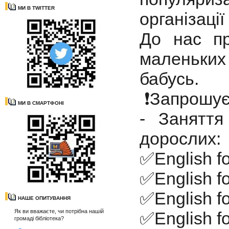
МИ В TWITTER
організаці
До нас пр
маленьких
бабусь.
❗️Запрошує
МИ В СМАРТФОНІ
- Заняття
дорослих:
✅English fo
✅English fo
✅English fo
НАШЕ ОПИТУВАННЯ
Як ви вважаєте, чи потрібна нашій
✅English f
громаді бібліотека?