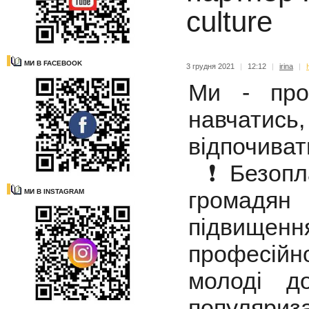
culture
МИ В FACEBOOK
3 грудня 2021
|
12:12
|
irina
|
Ми - про
навчатись
відпочиват
❗️Безопла
громадян
МИ В INSTAGRAM
підвищенн
професійно
молоді д
популяри