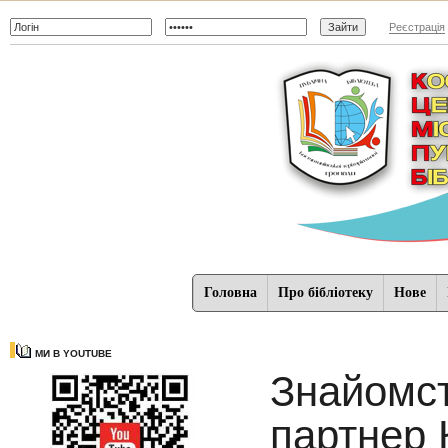
Реєстрація
Головна
Про бібліотеку
Нове
МИ В YOUTUBE
Знайомст
партнер 