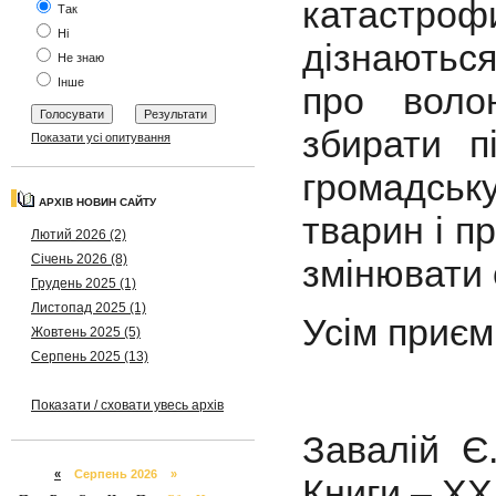
катастрофи
Так
Ні
дізнаються
Не знаю
Інше
про волон
збирати п
Показати усі опитування
громадсь
АРХІВ НОВИН САЙТУ
тварин і п
Лютий 2026 (2)
Січень 2026 (8)
змінювати с
Грудень 2025 (1)
Листопад 2025 (1)
Усім приєм
Жовтень 2025 (5)
Серпень 2025 (13)
Показати / сховати увесь архів
Завалій Є.
«
Серпень 2026 »
Книги – ХХІ,