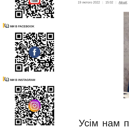
19 лютого 2022
|
15:02
|
AlinaK
МИ В FACEBOOK
МИ В INSTAGRAM
Усім нам п