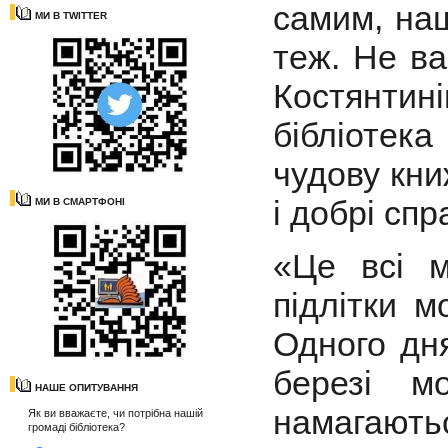
самим, на
МИ В TWITTER
теж. Не ва
Костянтин
бібліотек
чудову кни
і добрі спр
МИ В СМАРТФОНІ
«Це всі м
підлітки м
Одного дня
березі м
НАШЕ ОПИТУВАННЯ
намагають
Як ви вважаєте, чи потрібна нашій
громаді бібліотека?