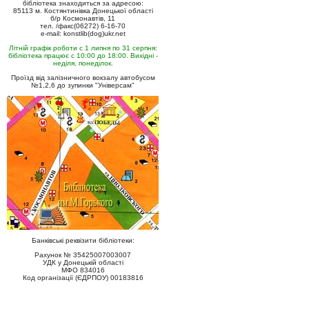
бібліотека знаходиться за адресою:
85113 м. Костянтинівка Донецької області
б/р Космонавтів, 11
тел. /факс(06272) 6-16-70
e-mail: konstlib(dog)ukr.net
Літній графік роботи с 1 липня по 31 серпня:
бібліотека працює с 10:00 до 18:00. Вихідні -
неділя, понеділок.
Проїзд від залізничного вокзалу автобусом
№1,2,6 до зупинки "Універсам"
Банківські реквізити бібліотеки:
Рахунок № 35425007003007
УДК у Донецькій області
МФО 834016
Код організації (ЄДРПОУ) 00183816