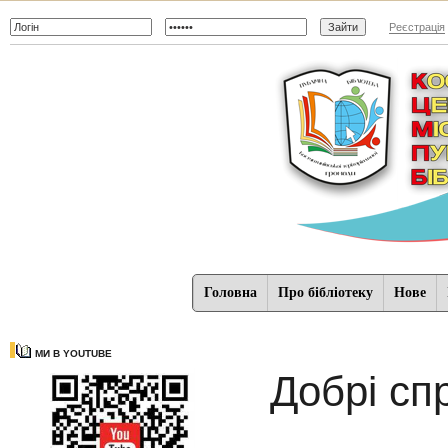
Реєстрація
Головна
Про бібліотеку
Нове
МИ В YOUTUBE
Добрі спр