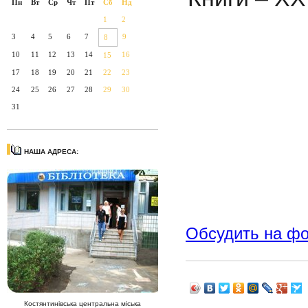
Пн
Вт
Ср
Чт
Пт
Сб
Нд
1
2
3
4
5
6
7
9
8
10
11
12
13
14
16
15
17
18
19
20
21
22
23
24
25
26
27
28
29
30
31
НАША АДРЕСА:
Обсудить на ф
Костянтинівська центральна міська