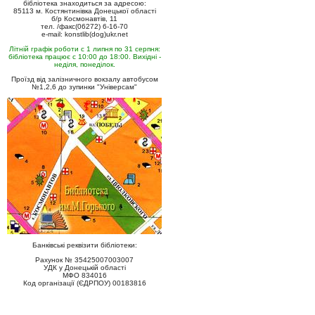
бібліотека знаходиться за адресою:
85113 м. Костянтинівка Донецької області
б/р Космонавтів, 11
тел. /факс(06272) 6-16-70
e-mail: konstlib(dog)ukr.net
Літній графік роботи с 1 липня по 31 серпня:
бібліотека працює с 10:00 до 18:00. Вихідні -
неділя, понеділок.
Проїзд від залізничного вокзалу автобусом
№1,2,6 до зупинки "Універсам"
Банківські реквізити бібліотеки:
Рахунок № 35425007003007
УДК у Донецькій області
МФО 834016
Код організації (ЄДРПОУ) 00183816