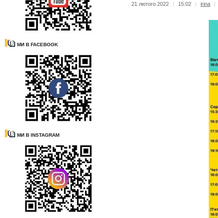
21 лютого 2022
|
15:02
|
irina
|
МИ В FACEBOOK
МИ В INSTAGRAM