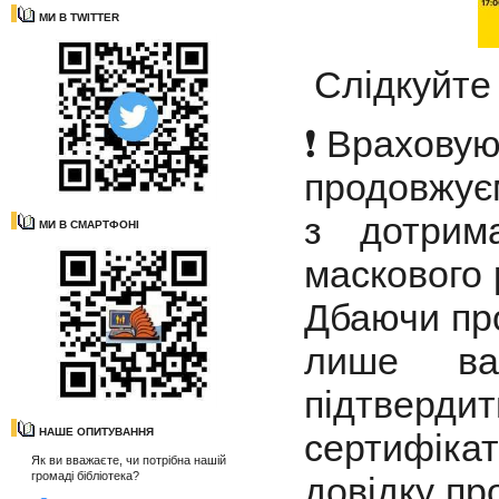
МИ В TWITTER
Слідкуйте 
❗️Враховую
продовжує
з дотрим
МИ В СМАРТФОНІ
маскового 
Дбаючи про
лише вак
підтверд
НАШЕ ОПИТУВАННЯ
сертифіка
Як ви вважаєте, чи потрібна нашій
громаді бібліотека?
довідку пр