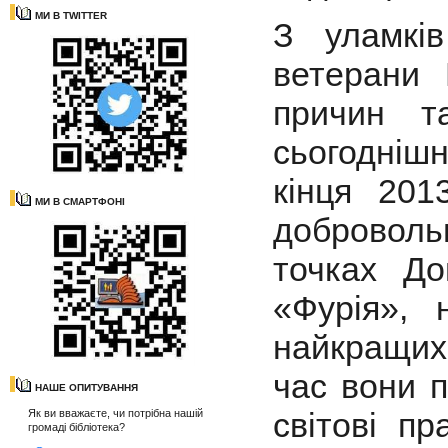
МИ В TWITTER
З уламків
ветерани
причин т
сьогоднішн
кінця 201
МИ В СМАРТФОНІ
доброволь
точках До
«Фурія», 
найкращих 
час вони 
НАШЕ ОПИТУВАННЯ
світові п
Як ви вважаєте, чи потрібна нашій
громаді бібліотека?