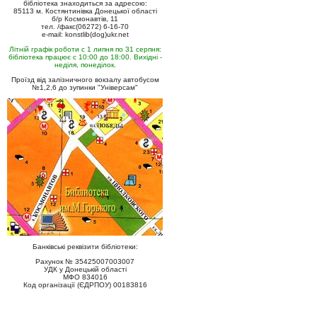
бібліотека знаходиться за адресою:
85113 м. Костянтинівка Донецької області
б/р Космонавтів, 11
тел. /факс(06272) 6-16-70
e-mail: konstlib(dog)ukr.net
Літній графік роботи с 1 липня по 31 серпня:
бібліотека працює с 10:00 до 18:00. Вихідні -
неділя, понеділок.
Проїзд від залізничного вокзалу автобусом
№1,2,6 до зупинки "Універсам"
Банківські реквізити бібліотеки:
Рахунок № 35425007003007
УДК у Донецькій області
МФО 834016
Код організації (ЄДРПОУ) 00183816