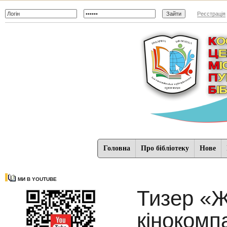
Реєстрація
Головна
Про бібліотеку
Нове
МИ В YOUTUBE
Тизер «Ж
кінокомп