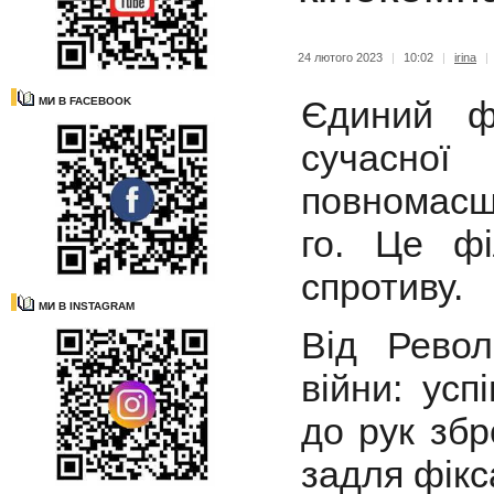
24 лютого 2023
|
10:02
|
irina
|
Єдиний ф
МИ В FACEBOOK
сучасної
повномасш
го. Це фі
спротиву.
МИ В INSTAGRAM
Від Револ
війни: усп
до рук збр
задля фікс