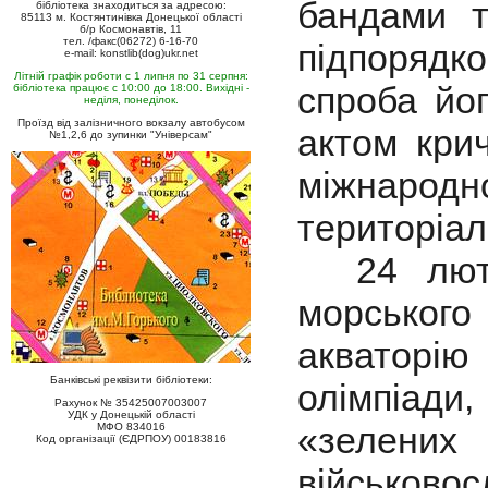
бандами т
бібліотека знаходиться за адресою:
85113 м. Костянтинівка Донецької області
б/р Космонавтів, 11
тел. /факс(06272) 6-16-70
підпорядко
e-mail: konstlib(dog)ukr.net
Літній графік роботи с 1 липня по 31 серпня:
спроба йог
бібліотека працює с 10:00 до 18:00. Вихідні -
неділя, понеділок.
Проїзд від залізничного вокзалу автобусом
актом кри
№1,2,6 до зупинки "Універсам"
міжнаро
територіаль
24 лютог
морського
акваторію
Банківські реквізити бібліотеки:
олімпіади
Рахунок № 35425007003007
УДК у Донецькій області
«зелени
МФО 834016
Код організації (ЄДРПОУ) 00183816
військов