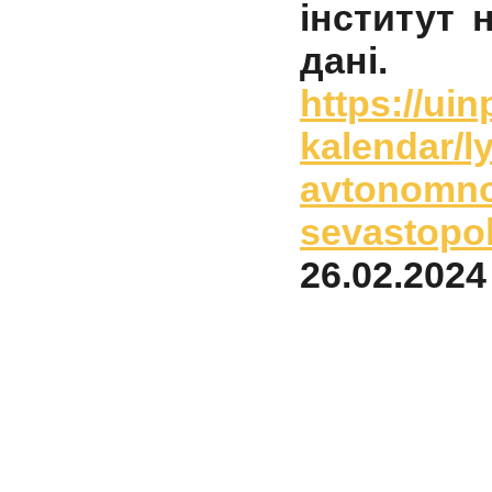
інститут 
дані.
https://ui
kalendar/l
avtonomnoy
sevastopo
26.02.2024