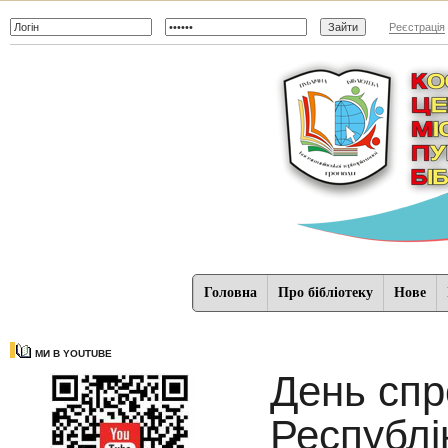
Реєстрація
Головна
Про бібліотеку
Нове
МИ В YOUTUBE
День спр
Республі