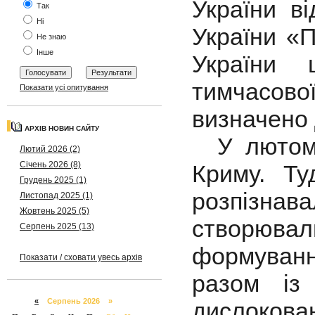
України в
Так
Ні
України «П
Не знаю
Інше
України 
тимчасово
Показати усі опитування
визначено 
АРХІВ НОВИН САЙТУ
У лютому 
Лютий 2026 (2)
Січень 2026 (8)
Криму. Ту
Грудень 2025 (1)
розпізнав
Листопад 2025 (1)
Жовтень 2025 (5)
створюва
Серпень 2025 (13)
формуванн
Показати / сховати увесь архів
разом із
«
Серпень 2026 »
дислоков