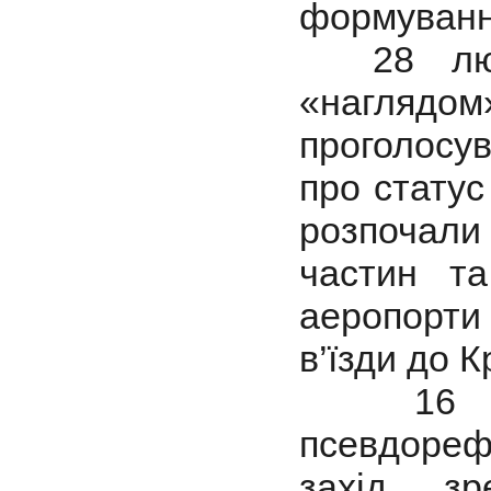
формування
28 люто
«наглядо
проголос
про статус
розпочали
частин та
аеропорти
в’їзди до 
16 бер
псевдоре
захід, з