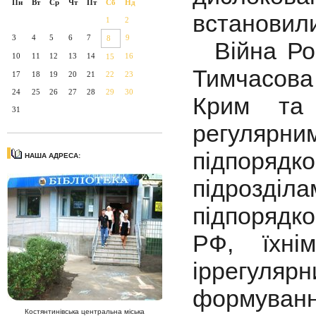
Пн
Вт
Ср
Чт
Пт
Сб
Нд
встановили
1
2
3
4
5
6
7
9
8
Війна Рос
10
11
12
13
14
16
15
Тимчасова
17
18
19
20
21
22
23
24
25
26
27
28
29
30
Крим та 
31
регулярн
підпорядк
НАША АДРЕСА:
підрозділ
підпорядк
РФ, їхні
іррегуля
формуван
Костянтинівська центральна міська