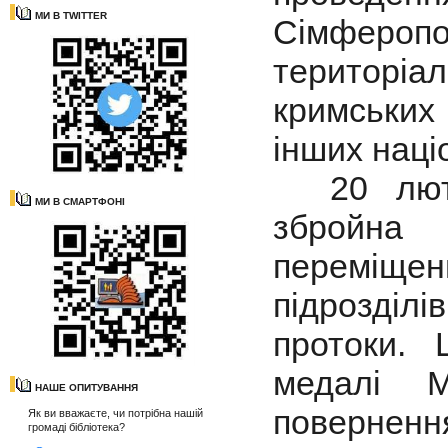
МИ В TWITTER
Сімферо
територіа
кримських
інших наці
20 лютог
МИ В СМАРТФОНІ
збройна 
переміщ
підрозділ
протоки. 
медалі М
НАШЕ ОПИТУВАННЯ
поверненн
Як ви вважаєте, чи потрібна нашій
громаді бібліотека?