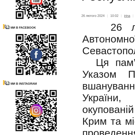
26 лютого 2024
|
10:02
|
irina
|
26 люто
МИ В FACEBOOK
Автономн
Севастопо
Ця пам’я
Указом 
вшануван
МИ В INSTAGRAM
України,
окупованій
Крим та мі
проведен