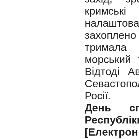
кримські
налаштова
захоплен
тримала 
морський 
Відтоді А
Севастоп
Росії.
День сп
Республі
[Електро