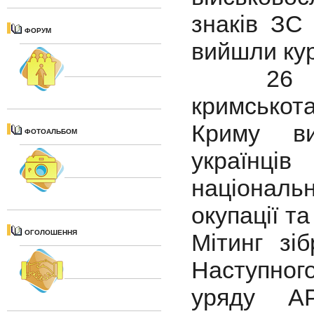
знаків ЗС
ФОРУМ
вийшли ку
26 лют
кримськота
Криму ви
ФОТОАЛЬБОМ
українц
національ
окупації та
ОГОЛОШЕННЯ
Мітинг зі
Наступного
уряду АР