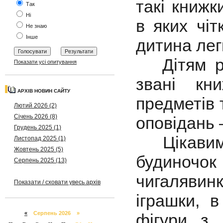
такі книжк
Так
Ні
в яких чіт
Не знаю
Інше
дитина легк
Дітям ран
Показати усі опитування
звані кн
АРХІВ НОВИН САЙТУ
предметів 
Лютий 2026 (2)
Січень 2026 (8)
оповідань 
Грудень 2025 (1)
Цікавими
Листопад 2025 (1)
Жовтень 2025 (5)
будиноч
Серпень 2025 (13)
чигалявин
Показати / сховати увесь архів
іграшки, в
«
Серпень 2026 »
фігури з