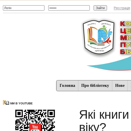
Реєстрація
Головна
Про бібліотеку
Нове
МИ В YOUTUBE
Які книги
віку?