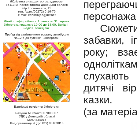
переграю
бібліотека знаходиться за адресою:
85113 м. Костянтинівка Донецької області
б/р Космонавтів, 11
тел. /факс(06272) 6-16-70
персонажа
e-mail: konstlib(dog)ukr.net
Літній графік роботи с 1 липня по 31 серпня:
Сюжети д
бібліотека працює с 10:00 до 18:00. Вихідні -
неділя, понеділок.
Проїзд від залізничного вокзалу автобусом
забавки, і
№1,2,6 до зупинки "Універсам"
року; вз
одноліткам
слухають 
дитячі ві
казки.
Банківські реквізити бібліотеки:
(за матері
Рахунок № 35425007003007
УДК у Донецькій області
МФО 834016
Код організації (ЄДРПОУ) 00183816