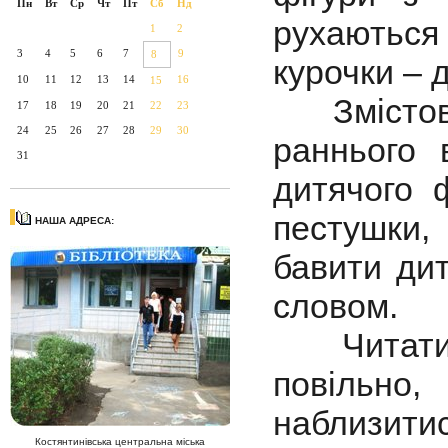
Пн
Вт
Ср
Чт
Пт
Сб
Нд
рухаються 
1
2
3
4
5
6
7
9
8
курочки – 
10
11
12
13
14
16
15
Змістове
17
18
19
20
21
22
23
24
25
26
27
28
29
30
раннього 
31
дитячого ф
пестушки,
НАША АДРЕСА:
бавити дит
словом.
Читати д
повільно
наблизит
Костянтинівська центральна міська