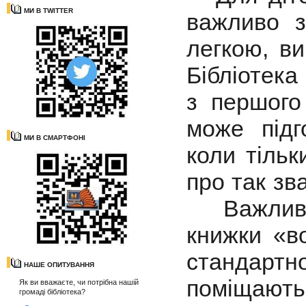
МИ В TWITTER
важливо з
легкою, ви
Бібліотек
з першого
може підг
МИ В СМАРТФОНІ
коли тільк
про так зв
Важливо,
книжки «в
стандарт
НАШЕ ОПИТУВАННЯ
поміщають
Як ви вважаєте, чи потрібна нашій
громаді бібліотека?