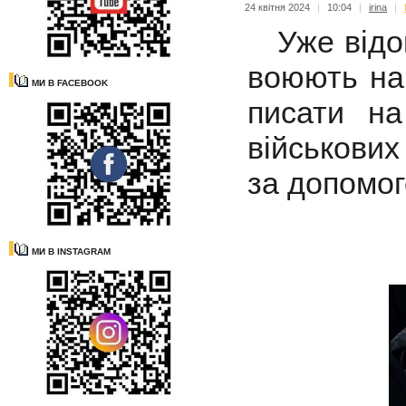
24 квітня 2024
|
10:04
|
irina
|
Уже відомі
воюють на 
МИ В FACEBOOK
писати н
військових
за допомог
МИ В INSTAGRAM