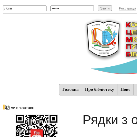
Реєстрація
Головна
Про бібліотеку
Нове
МИ В YOUTUBE
Рядки з 