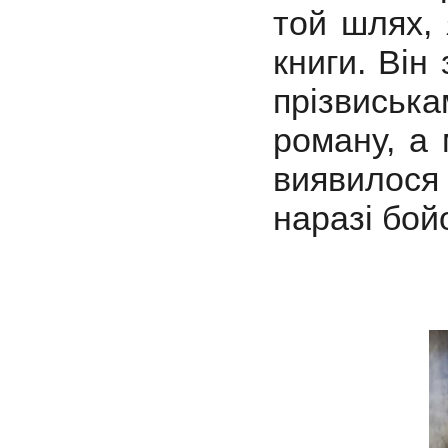
той шлях, 
книги. Він
прізвиськ
роману, а 
виявилося
наразі бой