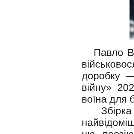
Павло Виш
військовос
доробку —
війну» 20
воїна для 
Збірка о
найвідомі