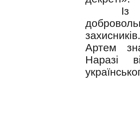
Із перш
добровольц
захисників
Артем зн
Наразі 
українсько