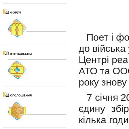
ФОРУМ
Поет і фо
до війська
ФОТОАЛЬБОМ
Центрі реаб
АТО та ООС
року знову 
7 січня 20
ОГОЛОШЕННЯ
єдину збі
кілька годи