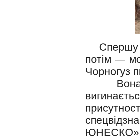
Спершу па
потім — мо
Чорногуз п
Вона ви
вигинаєтьс
присутнос
спецвідзна
ЮНЕСКО»