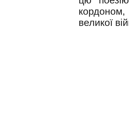
цю поезію
кордоном
великої вій