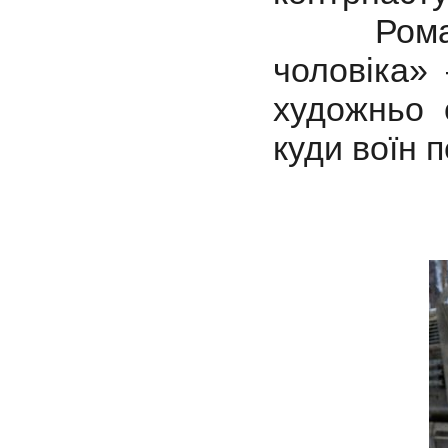
Роман О
чоловіка»
художньо 
куди воїн п