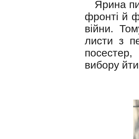
Ярина пиш
фронті й ф
війни. То
листи з п
посестер,
вибору йти