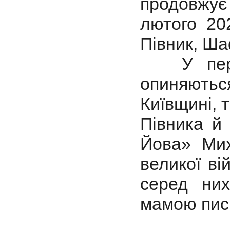
продовжує
лютого 20
Півник, Ша
У першій
опиняють
Київщині, т
Півника й
Йова» Мих
великої в
серед них
мамою пис