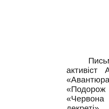
Письменн
активіст
«Авантюра
«Подорож 
«Червона 
декреті».