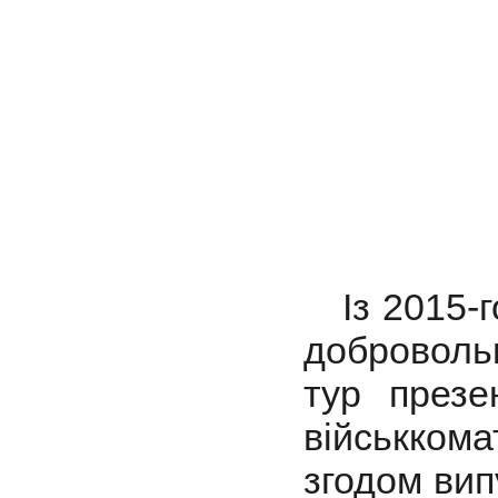
Із 2015-го
доброволь
тур презе
військком
згодом вип