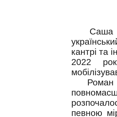
Саша Бул
українськ
кантрі та 
2022 рок
мобілізува
Роман Бу
повномасшт
розпочало
певною мі