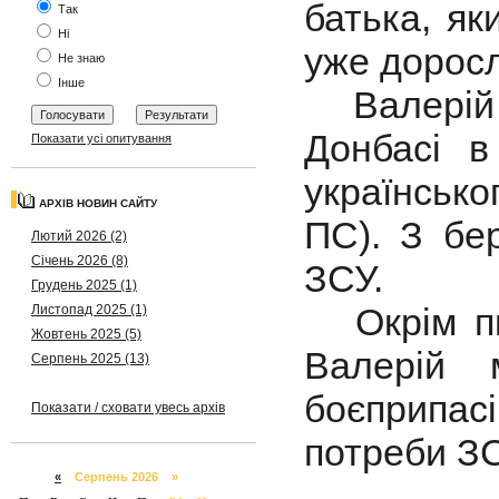
батька, як
Так
Ні
уже доросл
Не знаю
Інше
Валерій П
Донбасі в
Показати усі опитування
українськ
АРХІВ НОВИН САЙТУ
ПС). З бе
Лютий 2026 (2)
Січень 2026 (8)
ЗСУ.
Грудень 2025 (1)
Окрім пис
Листопад 2025 (1)
Жовтень 2025 (5)
Валерій 
Серпень 2025 (13)
боєприпас
Показати / сховати увесь архів
потреби ЗС
«
Серпень 2026 »