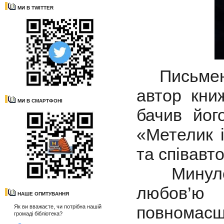
МИ В TWITTER
Письменни
автор кни
МИ В СМАРТФОНІ
бачив йог
«Метелик 
та співавт
Минулорі
любов’ю
НАШЕ ОПИТУВАННЯ
повномасш
Як ви вважаєте, чи потрібна нашій
громаді бібліотека?