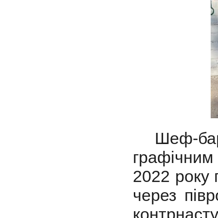
Шеф-бари
графічним
2022 року 
через півр
контрнаступ