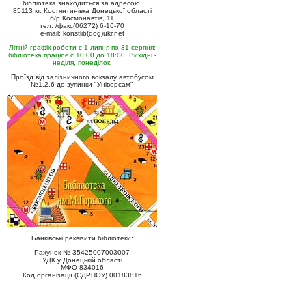
бібліотека знаходиться за адресою:
85113 м. Костянтинівка Донецької області
б/р Космонавтів, 11
тел. /факс(06272) 6-16-70
e-mail: konstlib(dog)ukr.net
Літній графік роботи с 1 липня по 31 серпня:
бібліотека працює с 10:00 до 18:00. Вихідні -
неділя, понеділок.
Проїзд від залізничного вокзалу автобусом
№1,2,6 до зупинки "Універсам"
Банківські реквізити бібліотеки:
Рахунок № 35425007003007
УДК у Донецькій області
МФО 834016
Код організації (ЄДРПОУ) 00183816