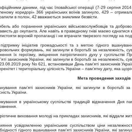
офіційними даними, під час Іловайської операції (7-29 серпня 2014
леному коридорі» 366 українських воїнів загинуло, 429 – отримал
рапили в полон, 42 вважаються зниклими безвісти.
ибель або поранення українських військовослужбовців та доброво
ависть до окупанта. Але навіть в праведному гніві маємо єднатися 
тистояти ворожій пропаганді і не втрачати тверезого погляду на под
підтримку ініціатив громадськості та з метою гідного вшануванн
ровольчих формувань, які загинули в боротьбі за незалежність, суве
чнення їх героїзму, зміцнення патріотичного духу у суспільстві 
'яті захисників України, які загинули в боротьбі за незалежність, сув
 23.08.2019 року No 621, встановивши День пам'яті захисників Україн
еренітет і територіальну цілісність України – пам’ятну дату, яка щор
Мета проведення заходів
нування пам’яті захисників України, які загинули в боротьбі за 
сність України.
мування в українському суспільстві традицій відзначення Дня пам’
овнення.
ріотичне виховання молоді на прикладах захисників, які віддали жит
ияння усвідомленню українським суспільством ціни незалежності
бхідності гідного вшанування пам’яті захисників України, які загину