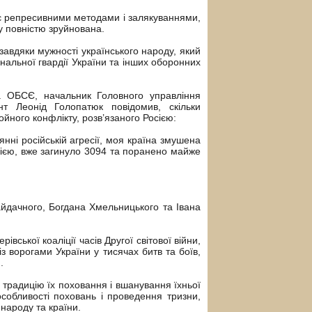
іє репресивними методами і залякуваннями,
у повністю зруйнована.
завдяки мужності українського народу, який
ональної гвардії України та інших оборонних
а ОБСЄ, начальник Головного управління
нт Леонід Голопатюк повідомив, скільки
ойного конфлікту, розв’язаного Росією:
нні російській агресії, моя країна змушена
осією, вже загинуло 3094 та поранено майже
айдачного, Богдана Хмельницького та Івана
івської коаліції часів Другої світової війни,
із ворогами України у тисячах битв та боїв,
.
 традицію їх поховання і вшанування їхньої
особливості поховань і проведення тризни,
народу та країни.