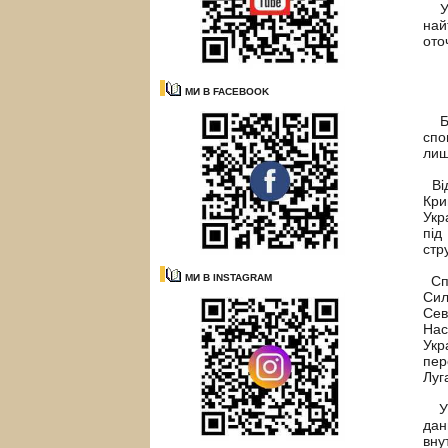
У с
най
ото
МИ В FACEBOOK
Бор
спо
лиш
Від
Кри
Укр
під
стр
МИ В INSTAGRAM
Спл
Сил
Сев
Нас
Укр
пер
Луг
У р
дан
вну