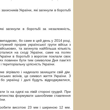
захисників України, які загинули в боротьбі
кі загинули в боротьбі за незалежність,
випадково, бо саме в цей день у 2014 році,
потужний прорив української групи військ з
ійськових, та загинула найбільша кількість
згорталися на сході України, саме на полях
 України в боротьбі з ворогом поклали своє
нях повинен бути тим символом Дня пам’яті
і територіальну цілісність України.
яке зігрівало і надихало захищати свій дім.
нських воїнів, це символ життя України. З
бо українці і далі будуть відроджуватися,
ти їх на одязі на лівій стороні грудей. При
 дитинства формувати шанобливе ставлення
їни.
 робити висотою 23 мм і шириною 12 мм.