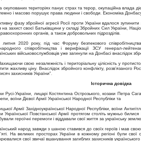
окупованих територіях панує страх та терор, окупаційна влада д
темно і масово порушує права людини і свободи. Економіка Донбас
ивну фазу збройної агресії Росії проти України вдалося зупинити 
в на захист своєї Батьківщини у складі Збройних Сил України, Наці
правоохоронних органів, а також добровольчих підрозділів.
ипня 2020 року, під час Форуму безпекового співробітництв
народного співробітництва і верифікації ЗСУ генерал-лейтена
аїнських військовослужбовців уже загинули на Донбасі внаслідок збр
хищаючи свою незалежність і територіальну цілісність у протистоя
тити жахливу ціну. Внаслідок збройного конфлікту, розв’язаного Р
тисяч захисників України”.
Історична довідка
ни Русі-України, лицарі Костянтина Острозького, козаки Петра Саг
епи, воїни Дієвої Армії Української Народної Республіки та
ицької Армії Західноукраїнської Народної Республіки, воїни Антигітлер
ни Української Повстанської Армії протягом століть мужньо билися 
бували героїчні перемоги і віддавали свої життя за українську землю
аїнський народ завжди з шаною ставився до своїх героїв і мав свою
'яті. На великих просторах України в кожному регіоні були свої 
орювалися свої звичаї вшанування загиблих захисників українського 