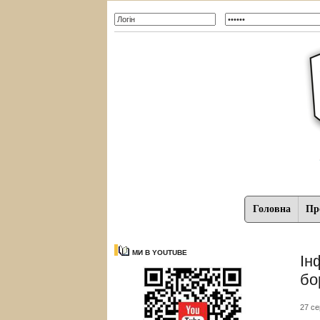
Головна
Про
МИ В YOUTUBE
Ін
бо
27 се