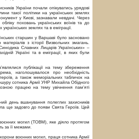
сників України почали опікуватись урядові
лини такої політики на українських землях
онумент у Києві, зазнавали невдачі. Через
обліку поховань українських воїнів та до
 українських землях та в еміграції.
аїнських старшин у Варшаві було засновано
 матеріалів з історії Визвольних змагань.
«Синодика Славних Лицарів Українських» –
ідній Україні та в еміграції, в яких були
з’являлися публікації на тему збереження
крема, наголошувалося про необхідність
героїв, а також меморіальних табличок на
рошуру сотника Армії УНР Михайла Обідного
озною працею на тему увічнення пам’яті
ий день вшанування полеглих захисників
ала ще задовго до появи Свята Героїв. Цей
 воєнних могил (ТОВМ), яке діяло протягом
ть за її межами.
 охорони воєнних могил, праця сотника Армії