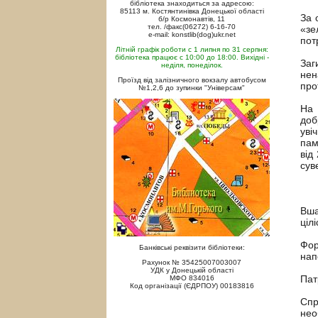
бібліотека знаходиться за адресою:
85113 м. Костянтинівка Донецької області
За 
б/р Космонавтів, 11
тел. /факс(06272) 6-16-70
«зе
e-mail: konstlib(dog)ukr.net
пот
Літній графік роботи с 1 липня по 31 серпня:
бібліотека працює с 10:00 до 18:00. Вихідні -
Заг
неділя, понеділок.
нен
Проїзд від залізничного вокзалу автобусом
про
№1,2,6 до зупинки "Універсам"
На 
доб
уві
пам
від
сув
Вша
цілі
Фор
Банківські реквізити бібліотеки:
нап
Рахунок № 35425007003007
УДК у Донецькій області
Пат
МФО 834016
Код організації (ЄДРПОУ) 00183816
Спр
нео