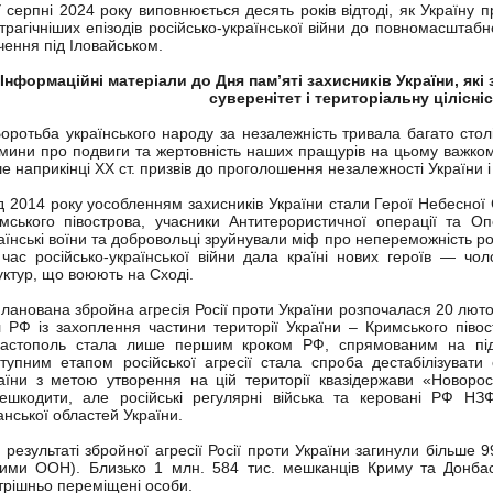
ерпні 2024 року виповнюється десять років відтоді, як Україну п
трагічніших епізодів російсько-української війни до повномасштабно
чення під Іловайськом.
Інформаційні матеріали до Дня пам’яті захисників України, які
суверенітет і територіальну цілісні
отьба українського народу за незалежність тривала багато століт
мини про подвиги та жертовність наших пращурів на цьому важком
е наприкінці ХХ ст. призвів до проголошення незалежності України 
 2014 року уособленням захисників України стали Герої Небесної Со
мського півострова, учасники Антитерористичної операції та Оп
аїнські воїни та добровольці зруйнували міф про непереможність рос
 час російсько-української війни дала країні нових героїв — чоло
уктур, що воюють на Сході.
анована збройна агресія Росії проти України розпочалася 20 лютог
 РФ із захоплення частини території України – Кримського піво
астополь стала лише першим кроком РФ, спрямованим на підри
тупним етапом російської агресії стала спроба дестабілізувати 
аїни з метою утворення на цій території квазідержави «Новоросі
ешкодити, але російські регулярні війська та керовані РФ НЗ
анської областей України.
езультаті збройної агресії Росії проти України загинули більше 9
ими ООН). Близько 1 млн. 584 тис. мешканців Криму та Донбас
трішньо переміщені особи.