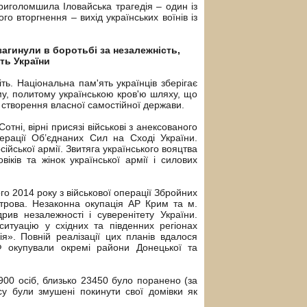
риголомшила Іловайська трагедія – один із
го вторгнення – вихід українських воїнів із
 загинули в боротьбі за незалежність,
сть України
ь. Національна пам'ять українців зберігає
у, политому українською кров'ю шляху, що
і створення власної самостійної держави.
тні, вірні присязі військові з анексованого
ерації Об’єднаних Сил на Сході України.
ійської армії. Звитяга українського вояцтва
віків та жінок української армії і силових
о 2014 року з військової операції Збройних
строва. Незаконна окупація АР Крим та м.
в незалежності і суверенітету України.
ситуацію у східних та південних регіонах
я». Повній реалізації цих планів вдалося
Ф окупували окремі райони Донецької та
900 осіб, близько 23450 було поранено (за
у були змушені покинути свої домівки як