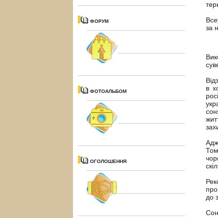
тер
Все
ФОРУМ
за 
Вик
сув
Від
в х
ФОТОАЛЬБОМ
рос
укр
сон
жит
зах
Адж
Том
чор
ОГОЛОШЕННЯ
скі
Рек
про
до 
Сон