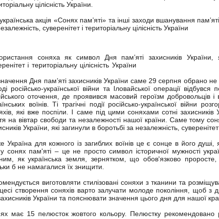
иторіальну цілісність України.
українська акція «Сонях пам’яті» та інші заходи вшанування пам’яті 
незалежність, суверенітет і територіальну цілісність України
ористання соняха як символ Дня пам’яті захисників України, я
еренітет і територіальну цілісність України
значення Дня пам’яті захисників України саме 29 серпня обрано не 
оді російсько-української війни та Іловайської операції відбувся 
ійського оточення, де проявився масовий героїзм добровольців і в
аїнських воїнів. Ті трагічні події російсько-української війни ро
яхів, які вже поспіли. І саме під цими соняхами сотні захисників
тя на вівтар свободи та незалежності нашої країни. Саме тому со
исників України, які загинули в боротьбі за незалежність, суверенітет 
е Україна для кожного із загиблих воїнів це є сонце в його душі, 
у сонях пам'яті – це не просто символ історичної мужності украї
ним, як українська земля, зернятком, що обов'язково проросте, 
льки б не намагалися їх знищити.
омендується виготовляти стилізовані соняхи з тканини та розміщува
цесі створення соняхів варто залучати молоде покоління, щоб з
захисників України та пояснювати значення цього дня для нашої кра
ях має 15 пелюсток жовтого кольору. Пелюстку рекомендовано