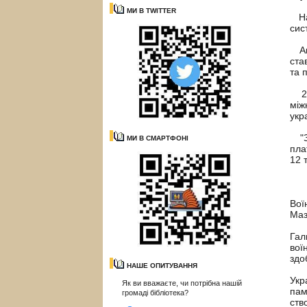
МИ В TWITTER
На 
сис
Акт
ста
та 
2 л
між
укр
"За
МИ В СМАРТФОНІ
пла
12 
Вої
Маз
Гал
вої
здо
НАШЕ ОПИТУВАННЯ
Укр
Як ви вважаєте, чи потрібна нашій
пам
громаді бібліотека?
ств