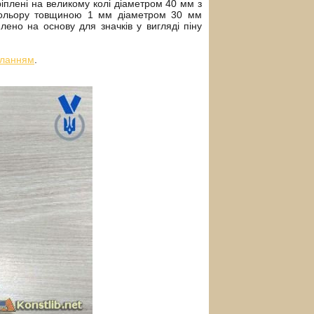
ріплені на великому колі діаметром 40 мм з
кольору товщиною 1 мм діаметром 30 мм
ено на основу для значків у вигляді піну
иланням
.