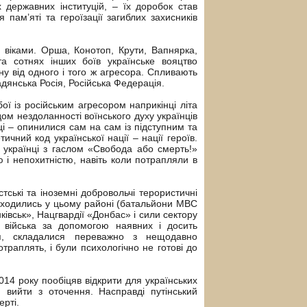
ержавних інституцій, – їх доробок став
ам’яті та героїзації загиблих захисників
я віками. Орша, Конотоп, Крути, Вапнярка,
а сотнях інших боїв українське вояцтво
у від одного і того ж агресора. Спливають
Радянська Росія, Російська Федерація.
ої із російським агресором наприкінці літа
дом нездоланності воїнського духу українців
ьці – опинилися сам на сам із підступним та
чний код української нації – нації героїв.
, українці з гаслом «Свобода або смерть!»
 і непохитністю, навіть коли потрапляли в
тські та іноземні добровольчі терористичні
находились у цьому районі (батальйони МВС
івськ», Нацгвардії «Донбас» і сили сектору
і війська за допомогою наявних і досить
ня, складалися переважно з нещодавно
траплять, і були психологічно не готові до
014 року пообіцяв відкрити для українських
 вийти з оточення. Насправді путінський
рті.