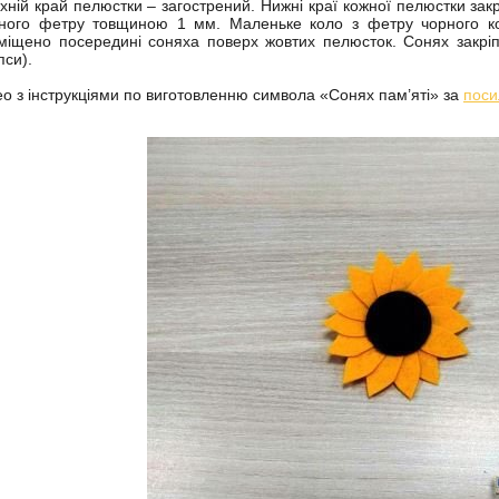
хній край пелюстки – загострений. Нижні краї кожної пелюстки зак
ного фетру товщиною 1 мм. Маленьке коло з фетру чорного 
міщено посередині соняха поверх жовтих пелюсток. Сонях закріпл
пси).
ео з інструкціями по виготовленню символа «Сонях пам’яті» за
пос