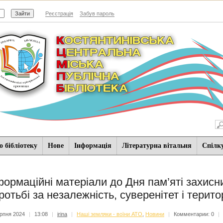
Реєстрація
Забув пароль
 бібліотеку
Нове
Iнформацiя
Літературна вітальня
Спiлк
формаційні матеріали до Дня пам’яті захисник
ротьбі за незалежність, суверенітет і терито
рпня 2024
|
13:08
|
irina
|
Наші земляки - воїни АТО
,
Новини
|
Комментарии: 0
|