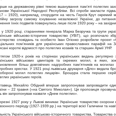
рше на державному рівні темою вшанування пам’яті полеглих захи
анови Української Народної Республіки. Всі спроби закласти підва
17 – 1920), наприклад, спорудити на честь Героїв Крут окремий м
тійну загрозу самому існуванню незалежної України, до питання 
чнення їхніх подвигів повернулись лише після 1920 року – на західних
, у 1920 році, стараннями генерала Марка Безручка та групи укр
аїнське військово-історичне товариство (УВіТ), що розпочало збір
істерство сповідань та особисто Іван Огієнко розробили проєкт 
ціальних пом’яників для українських православних парафій на Зах
исані короткі відомості про полеглих козаків та старшин Армії УНР.
тягом 1920-х років на сторінках українських видань регулярно 
аїнських військових цвинтарів та окремих могил, в яких, зо
ановлення більш довговічних надгробних пам’ятників на могилах 
гробних хрестах. У 1921 році львівська друкарня «Діло» видала б
обороні могил полеглих лицарів». Брошура стала першою серй
еглих українських героїв.
тавець Михайло Обідний вперше запропонував запровадити єдин
аїни – 22 травня («на Святого Миколая»). Ця пропозиція прозвуч
ь він запропонував назвати «Днем полеглих».
ерезні 1927 року у Львові виникає Українське товариство охорони
воєнного періоду (1927-1939 рр.) на території всієї Галичини та наві
льність Українського військово-історичного товариства, Товариства