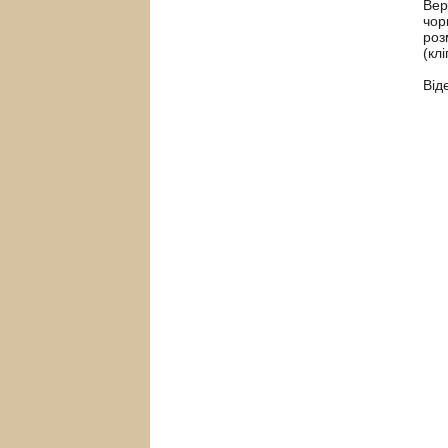
Вер
чор
роз
(клі
Від