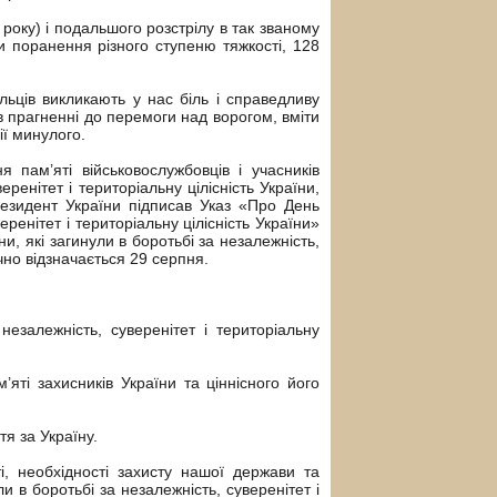
 року) і подальшого розстрілу в так званому
и поранення різного ступеню тяжкості, 128
льців викликають у нас біль і справедливу
в прагненні до перемоги над ворогом, вміти
ії минулого.
я пам’яті військовослужбовців і учасників
ренітет і територіальну цілісність України,
Президент України підписав Указ «Про День
еренітет і територіальну цілісність України»
и, які загинули в боротьбі за незалежність,
ічно відзначається 29 серпня.
незалежність, суверенітет і територіальну
яті захисників України та ціннісного його
тя за Україну.
, необхідності захисту нашої держави та
ли в боротьбі за незалежність, суверенітет і