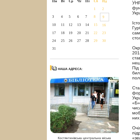
Пн
Вт
Ср
Чт
Пт
Сб
Нд
УНР
фун
1
2
Укр
3
4
5
6
7
8
9
Іст
10
11
12
13
14
15
16
Гур
сам
17
18
19
20
21
22
23
сто
24
25
26
27
28
29
30
Окр
31
201
ста
нещ
Під
НАША АДРЕСА:
бил
пол
Ста
фор
Укр
«Б»
чис
моб
них
Очі
під
«зе
Костянтинівська центральна міська