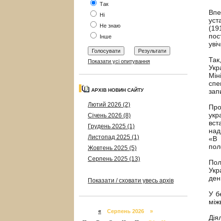
Так
Впе
Ні
уст
Не знаю
(19
пос
Інше
уві
Так
Показати усі опитування
Укр
Мін
спе
АРХІВ НОВИН САЙТУ
зап
Лютий 2026 (2)
Про
укр
Січень 2026 (8)
вст
Грудень 2025 (1)
над
Листопад 2025 (1)
«В 
пол
Жовтень 2025 (5)
Серпень 2025 (13)
Пол
Укр
ден
Показати / сховати увесь архів
У б
між
«
Серпень 2026 »
Дія