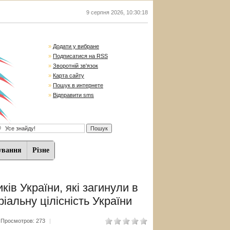
9 серпня 2026
,
10:30:19
»
Додати у вибране
»
Подписатися на RSS
»
Зворотній зв'язок
»
Карта сайту
»
Пошук в интернете
»
Відправити sms
ування
Різне
ів України, які загинули в
ріальну цілісність України
Просмотров: 273
|