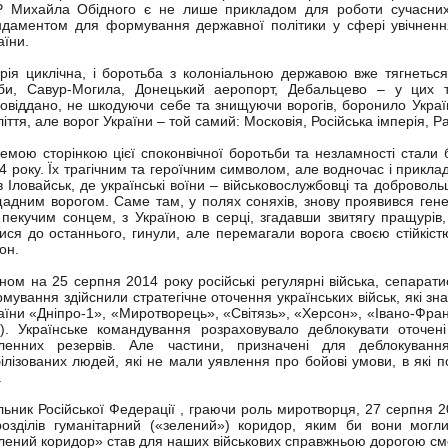
 Михайла Обідного є не лише прикладом для роботи сучасних д
даментом для формування державної політики у сфері увічнення п
аїни.
орія циклічна, і боротьба з колоніальною державою вже тягнетьс
би, Савур-Могила, Донецький аеропорт, Дебальцево – у цих т
овіддано, не шкодуючи себе та знищуючи ворогів, боронило Україн
ліття, але ворог України – той самий: Московія, Російська імперія, 
емою сторінкою цієї споконвічної боротьби та незламності стали б
4 року. Їх трагічним та героїчним символом, але водночас і прикла
в Іловайськ, де українські воїни – військовослужбовці та добровол
адним ворогом. Саме там, у полях соняхів, знову проявився генети
 пекучим сонцем, з Україною в серці, згадавши звитягу пращурів
ися до останнього, гинули, але перемагали ворога своєю стійкістю
он.
ном на 25 серпня 2014 року російські регулярні війська, сепаратис
мування здійснили стратегічне оточення українських військ, які з
аїни «Дніпро-1», «Миротворець», «Світязь», «Херсон», «Івано-Франк
). Українське командування розраховувало деблокувати оточен
ленних резервів. Але частини, призначені для деблокуван
ілізованих людей, які не мали уявлення про бойові умови, в які по
.
льник Російської Федерації , граючи роль миротворця, 27 серпня 2
розділів гуманітарний («зелений») коридор, яким би вони могли
лений коридор» став для наших військових справжньою дорогою сме