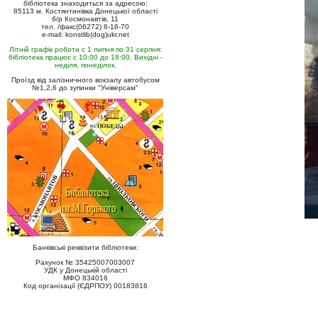
бібліотека знаходиться за адресою:
85113 м. Костянтинівка Донецької області
б/р Космонавтів, 11
тел. /факс(06272) 6-16-70
e-mail: konstlib(dog)ukr.net
Літній графік роботи с 1 липня по 31 серпня:
бібліотека працює с 10:00 до 18:00. Вихідні -
неділя, понеділок.
Проїзд від залізничного вокзалу автобусом
№1,2,6 до зупинки "Універсам"
Банківські реквізити бібліотеки:
Рахунок № 35425007003007
УДК у Донецькій області
МФО 834016
Код організації (ЄДРПОУ) 00183816