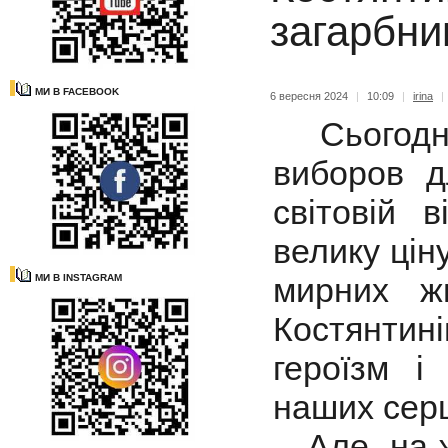
загарбни
МИ В FACEBOOK
6 вересня 2024
|
10:09
|
irina
|
Сьогодні 
виборов д
світовій 
велику цін
мирних ж
МИ В INSTAGRAM
Костянтин
героїзм і
наших сер
Але, на жа