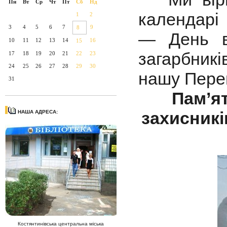
Пн
Вт
Ср
Чт
Пт
Сб
Нд
календарі
1
2
3
4
5
6
7
9
8
— День ви
10
11
12
13
14
16
15
загарбникі
17
18
19
20
21
22
23
24
25
26
27
28
29
30
нашу Перем
31
Пам’я
захисникі
НАША АДРЕСА:
Костянтинівська центральна міська