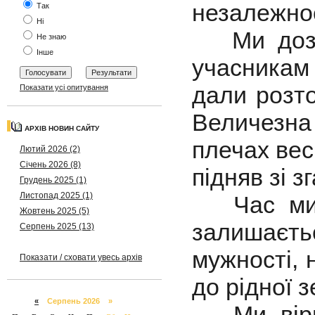
незалежнос
Так
Ні
Ми дозем
Не знаю
Інше
учасникам 
дали розто
Показати усі опитування
Величезна 
АРХІВ НОВИН САЙТУ
плечах весь
Лютий 2026 (2)
Січень 2026 (8)
підняв зі з
Грудень 2025 (1)
Листопад 2025 (1)
Час минає
Жовтень 2025 (5)
залишаєт
Серпень 2025 (13)
мужності, 
Показати / сховати увесь архів
до рідної з
«
Серпень 2026 »
Ми вірим