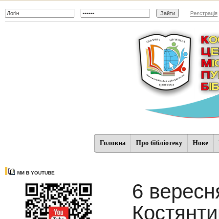
Реєстрація
Головна
Про бібліотеку
Нове
МИ В YOUTUBE
6 вересн
Костянти