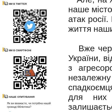
МИ В TWITTER
наше місто
атак росії
життя наши
Вже через
МИ В СМАРТФОНІ
України, ві
з агресор
незалежну
спадкоємця
для них
НАШЕ ОПИТУВАННЯ
Як ви вважаєте, чи потрібна нашій
залишаєтьс
громаді бібліотека?