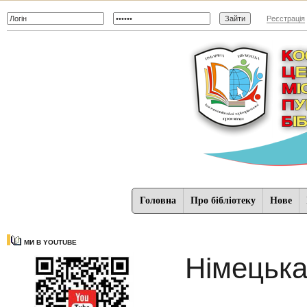
Реєстрація
Головна
Про бібліотеку
Нове
МИ В YOUTUBE
Німецька