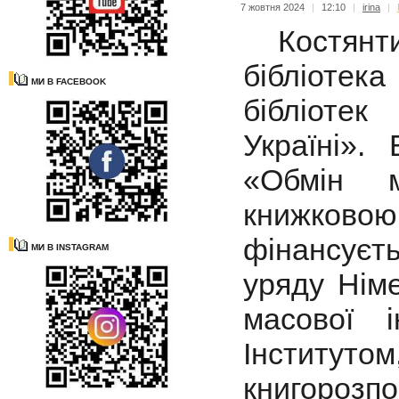
7 жовтня 2024
|
12:10
|
irina
|
Костянтин
бібліоте
МИ В FACEBOOK
бібліоте
Україні».
«Обмін м
книжковою
фінансує
МИ В INSTAGRAM
уряду Німе
масової і
Інститутом
книгороз