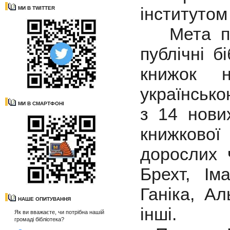
інститутом
МИ В TWITTER
Мета про
публічні б
книжок н
українськ
МИ В СМАРТФОНІ
з 14 нови
книжкової
дорослих 
Брехт, Ім
Ганіка, А
НАШЕ ОПИТУВАННЯ
інші.
Як ви вважаєте, чи потрібна нашій
громаді бібліотека?