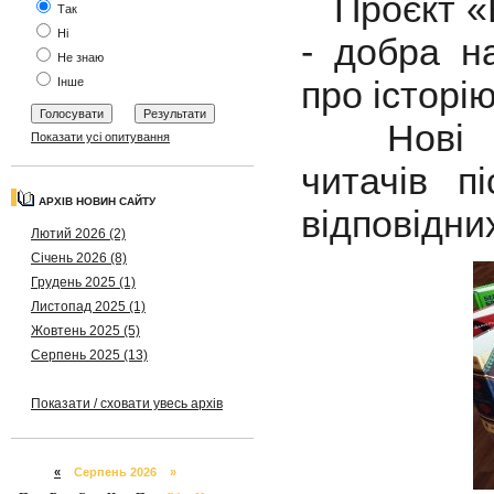
Проєкт «Н
Так
Ні
- добра н
Не знаю
про історі
Інше
Нові над
Показати усі опитування
читачів п
АРХІВ НОВИН САЙТУ
відповідни
Лютий 2026 (2)
Січень 2026 (8)
Грудень 2025 (1)
Листопад 2025 (1)
Жовтень 2025 (5)
Серпень 2025 (13)
Показати / сховати увесь архів
«
Серпень 2026 »