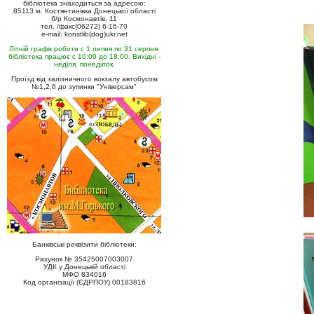
бібліотека знаходиться за адресою:
85113 м. Костянтинівка Донецької області
б/р Космонавтів, 11
тел. /факс(06272) 6-16-70
e-mail: konstlib(dog)ukr.net
Літній графік роботи с 1 липня по 31 серпня:
бібліотека працює с 10:00 до 18:00. Вихідні -
неділя, понеділок.
Проїзд від залізничного вокзалу автобусом
№1,2,6 до зупинки "Універсам"
Банківські реквізити бібліотеки:
Рахунок № 35425007003007
УДК у Донецькій області
МФО 834016
Код організації (ЄДРПОУ) 00183816