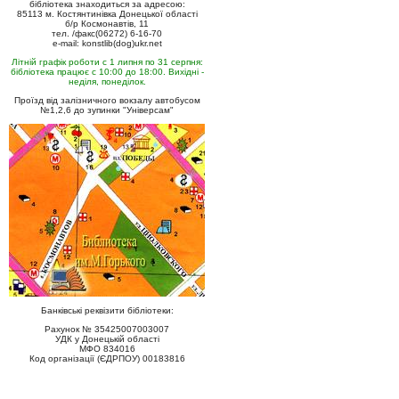
бібліотека знаходиться за адресою:
85113 м. Костянтинівка Донецької області
б/р Космонавтів, 11
тел. /факс(06272) 6-16-70
e-mail: konstlib(dog)ukr.net
Літній графік роботи с 1 липня по 31 серпня:
бібліотека працює с 10:00 до 18:00. Вихідні -
неділя, понеділок.
Проїзд від залізничного вокзалу автобусом
№1,2,6 до зупинки "Універсам"
Банківські реквізити бібліотеки:
Рахунок № 35425007003007
УДК у Донецькій області
МФО 834016
Код організації (ЄДРПОУ) 00183816