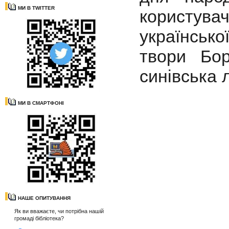
МИ В TWITTER
користув
українськ
твори Бор
синівська 
МИ В СМАРТФОНІ
НАШЕ ОПИТУВАННЯ
Як ви вважаєте, чи потрібна нашій
громаді бібліотека?