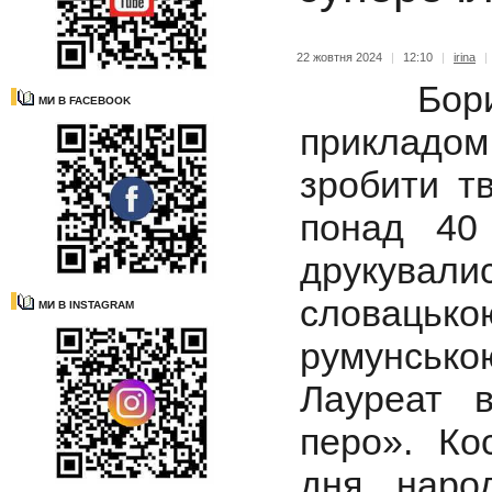
22 жовтня 2024
|
12:10
|
irina
|
Борис О
МИ В FACEBOOK
прикладом
зробити т
понад 40 
друкувалис
словаць
МИ В INSTAGRAM
румунсько
Лауреат в
перо». Ко
дня наро