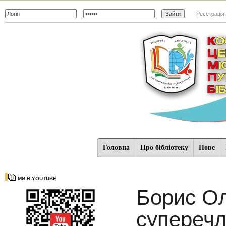
Реєстрація
Головна
Про бібліотеку
Нове
МИ В YOUTUBE
Борис Ол
суперечл