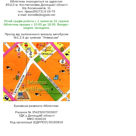
бібліотека знаходиться за адресою:
85113 м. Костянтинівка Донецької області
б/р Космонавтів, 11
тел. /факс(06272) 6-16-70
e-mail: konstlib(dog)ukr.net
Літній графік роботи с 1 липня по 31 серпня:
бібліотека працює с 10:00 до 18:00. Вихідні -
неділя, понеділок.
Проїзд від залізничного вокзалу автобусом
№1,2,6 до зупинки "Універсам"
Банківські реквізити бібліотеки:
Рахунок № 35425007003007
УДК у Донецькій області
МФО 834016
Код організації (ЄДРПОУ) 00183816