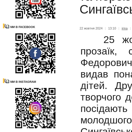
Сингаївс
МИ В FACEBOOK
22 жовтня 2024
|
13:10
|
irina
|
25 жовтн
прозаїк,
Федорови
видав пон
дітей. Др
МИ В INSTAGRAM
творчого 
посідают
молодшог
Сингаївс