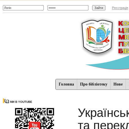
Реєстрація
Головна
Про бібліотеку
Нове
МИ В YOUTUBE
Українсь
та перек