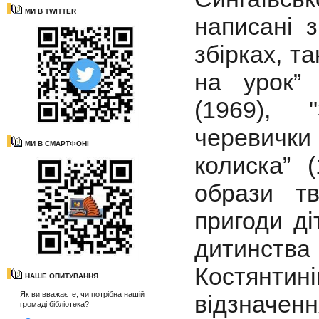
МИ В TWITTER
написані 
збірках, т
на урок” 
(1969), 
черевичк
МИ В СМАРТФОНІ
колиска” 
образи тв
пригоди ді
дитинст
Костянти
НАШЕ ОПИТУВАННЯ
Як ви вважаєте, чи потрібна нашій
відзначе
громаді бібліотека?