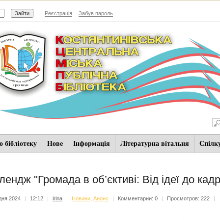
Реєстрація
Забув пароль
 бібліотеку
Нове
Iнформацiя
Літературна вітальня
Спiлк
лендж "Громада в об’єктиві: Від ідеї до кадр
дня 2024
|
12:12
|
irina
|
Новини
,
Анонс
|
Комментарии: 0
|
Просмотров: 222
|