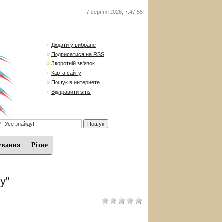
7 серпня 2026
,
7:47:56
»
Додати у вибране
»
Подписатися на RSS
»
Зворотній зв'язок
»
Карта сайту
»
Пошук в интернете
»
Відправити sms
ування
Різне
у"