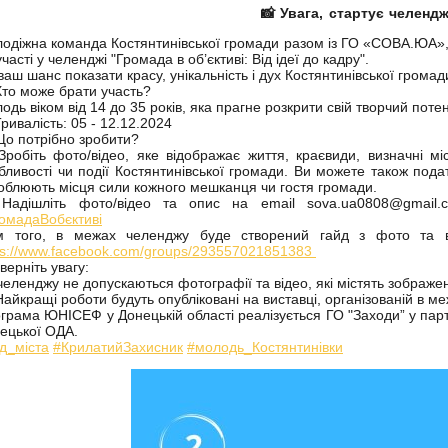
📸 Увага, стартує челендж
одіжна команда Костянтинівської громади разом із ГО «СОВА.ЮА»,
участі у челенджі "Громада в об’єктиві: Від ідеї до кадру".
ваш шанс показати красу, унікальність і дух Костянтинівської громад
Хто може брати участь?
одь віком від 14 до 35 років, яка прагне розкрити свій творчий потен
Тривалість: 05 - 12.12.2024
Що потрібно зробити?
 Зробіть фото/відео, яке відображає життя, краєвиди, визначні міс
бливості чи події Костянтинівської громади. Ви можете також пода
облюють місця сили кожного мешканця чи гостя громади.
 Надішліть фото/відео та опис на email sova.ua0808@gmail
омадаВобєктиві
м того, в межах челенджу буде створений гайд з фото та в
ps://www.facebook.com/groups/293557021851383
Зверніть увагу:
челенджу не допускаються фотографії та відео, які містять зображенн
Найкращі роботи будуть опубліковані на виставці, організованій в ме
грама ЮНІСЕФ у Донецькій області реалізується ГО "Заходи” у партн
ецької ОДА.
д_міста
#КрилатийЗахисник
#молодь_Костянтинівки