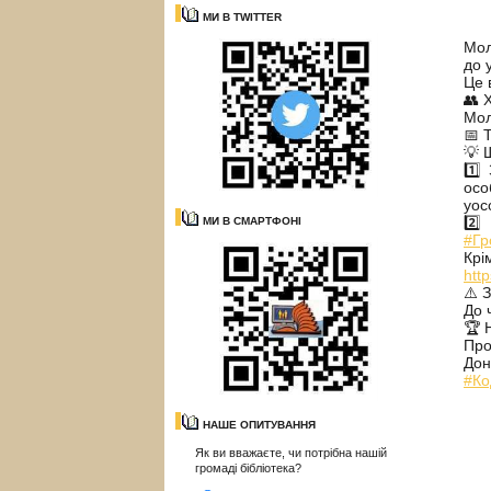
МИ В TWITTER
Мол
до 
Це 
👥 
Мол
📅 
💡 
1️⃣
осо
уос
2️⃣
МИ В СМАРТФОНІ
#Гр
Крі
htt
⚠️ 
До 
🏆 
Про
Дон
#Ко
НАШЕ ОПИТУВАННЯ
Як ви вважаєте, чи потрібна нашій
громаді бібліотека?