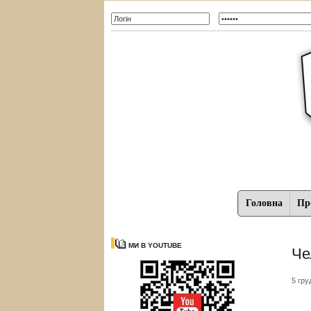
Головна
Про
МИ В YOUTUBE
Че
5 гру