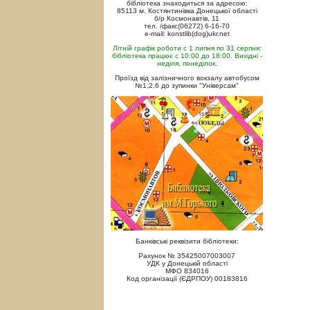
бібліотека знаходиться за адресою:
85113 м. Костянтинівка Донецької області
б/р Космонавтів, 11
тел. /факс(06272) 6-16-70
e-mail: konstlib(dog)ukr.net
Літній графік роботи с 1 липня по 31 серпня:
бібліотека працює с 10:00 до 18:00. Вихідні -
неділя, понеділок.
Проїзд від залізничного вокзалу автобусом
№1,2,6 до зупинки "Універсам"
Банківські реквізити бібліотеки:
Рахунок № 35425007003007
УДК у Донецькій області
МФО 834016
Код організації (ЄДРПОУ) 00183816