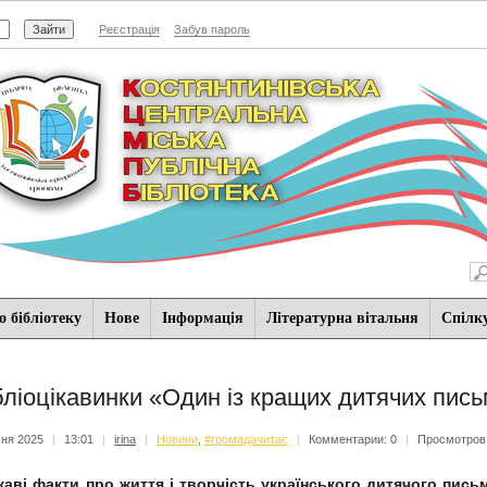
Реєстрація
Забув пароль
 бібліотеку
Нове
Iнформацiя
Літературна вітальня
Спiлк
бліоцікавинки «Один із кращих дитячих пись
чня 2025
|
13:01
|
irina
|
Новини
,
#громадачитає
|
Комментарии: 0
|
Просмотров:
каві факти про життя і творчість українського дитячого пис