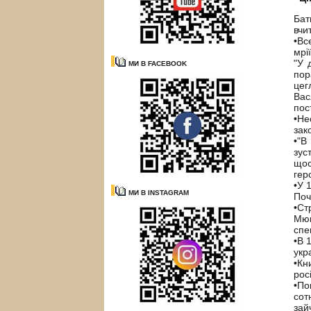
Бат
вчи
•
Вс
мрі
"У 
МИ В FACEBOOK
пор
цег
Вас
пос
•
Не
зак
•
"В
зус
щос
гер
•
У 
МИ В INSTAGRAM
Поч
•
Ст
Мюн
спе
•
В 
укр
•
Кн
рос
•
По
сот
зай