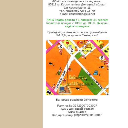
бібліотека знаходиться за адресою:
85113 м. Костянтинівка Донецької області
б/р Космонавтів, 11
тел. /факс(06272) 6-16-70
e-mail: konstlib(dog)ukr.net
Літній графік роботи с 1 липня по 31 серпня:
бібліотека працює с 10:00 до 18:00. Вихідні -
неділя, понеділок.
Проїзд від залізничного вокзалу автобусом
№1,2,6 до зупинки "Універсам"
Банківські реквізити бібліотеки:
Рахунок № 35425007003007
УДК у Донецькій області
МФО 834016
Код організації (ЄДРПОУ) 00183816