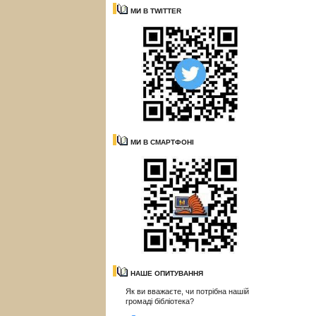
МИ В TWITTER
МИ В СМАРТФОНІ
НАШЕ ОПИТУВАННЯ
Як ви вважаєте, чи потрібна нашій
громаді бібліотека?