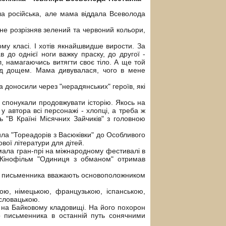
ла російська, але мама віддала Всеволода
не розрізняв зелений та червоний кольори,
му класі. І хотів якнайшвидше вирости. За
в до однієї ноги важку праску, до другої -
л, намагаючись витягти своє тіло. А ще той
під дощем. Мама дивувалася, чого в мене
 доносили через "нерадянських" героїв, які
и спонукали продовжувати історію. Якось на
у автора всі персонажі - хлопці, а треба ж
ь "В Країні Місячних Зайчиків" з головною
ила "Тореадорів з Васюківки" до Особливого
ової літератури для дітей.
имала гран-прі на міжнародному фестивалі в
. Кінофільм "Одиниця з обманом" отримав
ож письменника вважають основоположником
ою, німецькою, французькою, іспанською,
 словацькою.
 на Байковому кладовищі. На його похорон
о письменника в останній путь сонячними