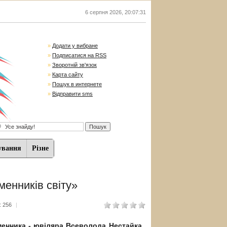
6 серпня 2026
,
20:07:31
»
Додати у вибране
»
Подписатися на RSS
»
Зворотній зв'язок
»
Карта сайту
»
Пошук в интернете
»
Відправити sms
ування
Різне
менників світу»
 256
|
ьменника - ювіляра Всеволода Нестайка