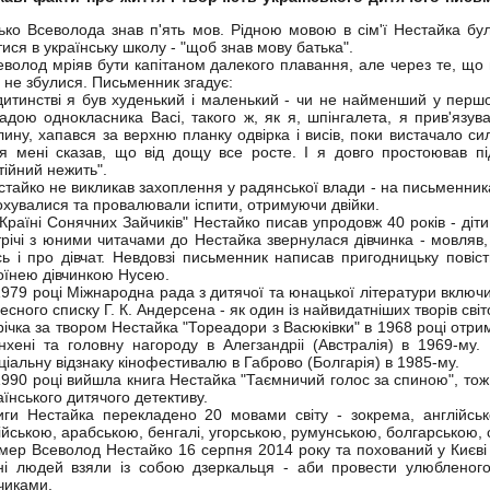
ько Всеволода знав п'ять мов. Рідною мовою в сім'ї Нестайка бу
тися в українську школу - "щоб знав мову батька".
еволод мріяв бути капітаном далекого плавання, але через те, що 
ї не збулися. Письменник згадує:
дитинстві я був худенький і маленький - чи не найменший у першо
адою однокласника Васі, такого ж, як я, шпінгалета, я прив'язува
лину, хапався за верхню планку одвірка і висів, поки вистачало си
я мені сказав, що від дощу все росте. І я довго простоював 
тійний нежить".
стайко не викликав захоплення у радянської влади - на письменника
охувалися та провалювали іспити, отримуючи двійки.
 Країні Сонячних Зайчиків" Нестайко писав упродовж 40 років - діт
трічі з юними читачами до Нестайка звернулася дівчинка - мовляв, 
ь і про дівчат. Невдовзі письменник написав пригодницьку повіст
оїнею дівчинкою Нусею.
1979 році Міжнародна рада з дитячої та юнацької літератури включ
есного списку Г. К. Андерсена - як один із найвидатніших творів світ
річка за твором Нестайка "Тореадори з Васюківки" в 1968 році отр
хені та головну нагороду в Алегзандріі (Австралія) в 1969-му
ціальну відзнаку кінофестивалю в Габрово (Болгарія) в 1985-му.
1990 році вийшла книга Нестайка "Таємничий голос за спиною", т
аїнського дитячого детективу.
иги Нестайка перекладено 20 мовами світу - зокрема, англійськ
ійською, арабською, бенгалі, угорською, румунською, болгарською,
мер Всеволод Нестайко 16 серпня 2014 року та похований у Києві
ні людей взяли із собою дзеркальця - аби провести улюбленог
чиками.