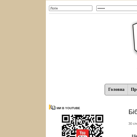
Головна
Про
МИ В YOUTUBE
Бі
30 сі
Ці