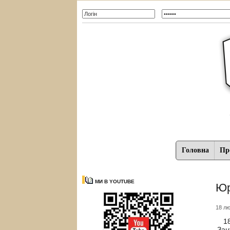
Головна
Про
МИ В YOUTUBE
Юр
18 лю
18 
Зан