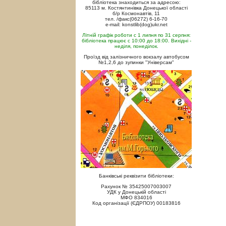
бібліотека знаходиться за адресою:
85113 м. Костянтинівка Донецької області
б/р Космонавтів, 11
тел. /факс(06272) 6-16-70
e-mail: konstlib(dog)ukr.net
Літній графік роботи с 1 липня по 31 серпня:
бібліотека працює с 10:00 до 18:00. Вихідні -
неділя, понеділок.
Проїзд від залізничного вокзалу автобусом
№1,2,6 до зупинки "Універсам"
Банківські реквізити бібліотеки:
Рахунок № 35425007003007
УДК у Донецькій області
МФО 834016
Код організації (ЄДРПОУ) 00183816