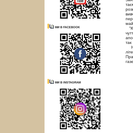
тає
роз
вив
пер
май
МИ В FACEBOOK
"Юр
чут
апо
так
Нар
літ
Пра
газ
МИ В INSTAGRAM