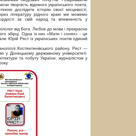
ючи творчість відомого українського поета,
екою дослідити історію своєї місцевості,
через літературу рідного краю ми можемо
рдості за свій народ та впевненість у
філолог від Бога. Любов до мови і прекрасне
ого збірці. Одна із них «Мати і сонях» - це
е Юрій Ряст із українських поетів єдиний
опіллі Костянтинівського району. Ряст —
гію у Донецькому державному університеті.
ітектури та побуту України, журналістом у
року.