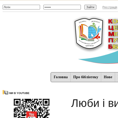
Реєстрація
Головна
Про бібліотеку
Нове
МИ В YOUTUBE
Люби і в