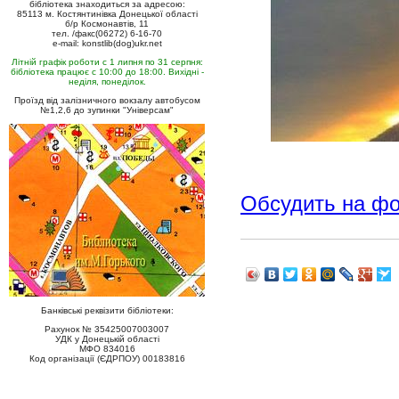
бібліотека знаходиться за адресою:
85113 м. Костянтинівка Донецької області
б/р Космонавтів, 11
тел. /факс(06272) 6-16-70
e-mail: konstlib(dog)ukr.net
Літній графік роботи с 1 липня по 31 серпня:
бібліотека працює с 10:00 до 18:00. Вихідні -
неділя, понеділок.
Проїзд від залізничного вокзалу автобусом
№1,2,6 до зупинки "Універсам"
Обсудить на ф
Банківські реквізити бібліотеки:
Рахунок № 35425007003007
УДК у Донецькій області
МФО 834016
Код організації (ЄДРПОУ) 00183816