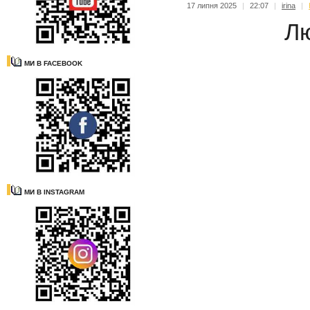
17 липня 2025
|
22:07
|
irina
|
Лю
МИ В FACEBOOK
МИ В INSTAGRAM