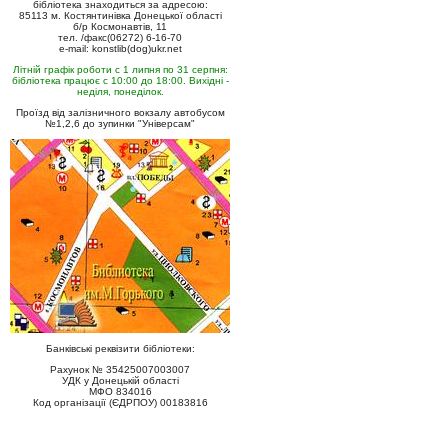
бібліотека знаходиться за адресою:
85113 м. Костянтинівка Донецької області
б/р Космонавтів, 11
тел. /факс(06272) 6-16-70
e-mail: konstlib(dog)ukr.net
Літній графік роботи с 1 липня по 31 серпня:
бібліотека працює с 10:00 до 18:00. Вихідні -
неділя, понеділок.
Проїзд від залізничного вокзалу автобусом
№1,2,6 до зупинки "Універсам"
Банківські реквізити бібліотеки:
Рахунок № 35425007003007
УДК у Донецькій області
МФО 834016
Код організації (ЄДРПОУ) 00183816