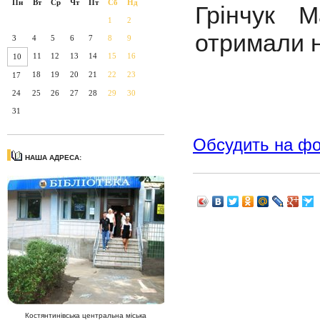
Пн
Вт
Ср
Чт
Пт
Сб
Нд
Грінчук 
1
2
отримали н
3
4
5
6
7
8
9
11
12
13
14
15
16
10
18
19
20
21
22
23
17
24
25
26
27
28
29
30
31
Обсудить на ф
НАША АДРЕСА:
Костянтинівська центральна міська