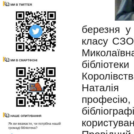
МИ В TWITTER
березня у 
класу СЗО
Миколаїв
МИ В СМАРТФОНІ
бібліотек
Королівс
Наталія
профес
бібліогра
НАШЕ ОПИТУВАННЯ
користув
Як ви вважаєте, чи потрібна нашій
громаді бібліотека?