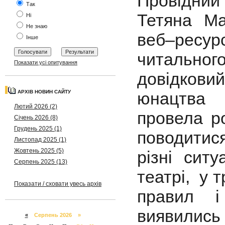
Провідни
Так
Тетяна М
Ні
Не знаю
веб–ресу
Інше
читального
Показати усі опитування
довідкови
АРХІВ НОВИН САЙТУ
юнацтва 
Лютий 2026 (2)
провела р
Січень 2026 (8)
Грудень 2025 (1)
поводитис
Листопад 2025 (1)
Жовтень 2025 (5)
різні ситу
Серпень 2025 (13)
театрі, у 
Показати / сховати увесь архів
правил і
виявились
«
Серпень 2026 »