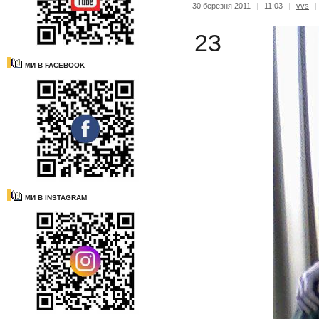
30 березня 2011
|
11:03
|
vvs
|
23
МИ В FACEBOOK
МИ В INSTAGRAM