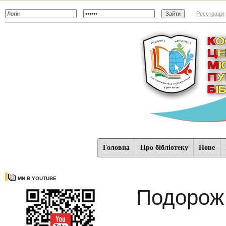
Реєстрація
Головна
Про бібліотеку
Нове
МИ В YOUTUBE
Подорож 