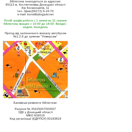
бібліотека знаходиться за адресою:
85113 м. Костянтинівка Донецької області
б/р Космонавтів, 11
тел. /факс(06272) 6-16-70
e-mail: konstlib(dog)ukr.net
Літній графік роботи с 1 липня по 31 серпня:
бібліотека працює с 10:00 до 18:00. Вихідні -
неділя, понеділок.
Проїзд від залізничного вокзалу автобусом
№1,2,6 до зупинки "Універсам"
Банківські реквізити бібліотеки:
Рахунок № 35425007003007
УДК у Донецькій області
МФО 834016
Код організації (ЄДРПОУ) 00183816