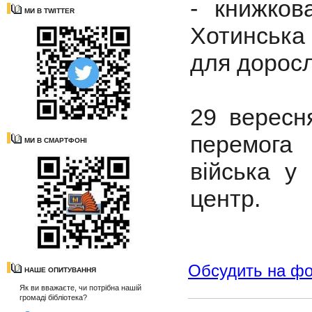
- книжков
МИ В TWITTER
Хотинська 
для доросл
29 вересн
перемога 
МИ В СМАРТФОНІ
війська у 
центр.
Обсудить на ф
НАШЕ ОПИТУВАННЯ
Як ви вважаєте, чи потрібна нашій
громаді бібліотека?