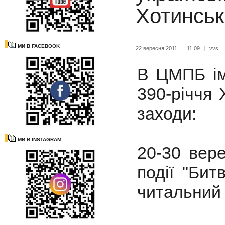
Хотинськ
МИ В FACEBOOK
22 вересня 2011
|
11:09
|
vvs
В ЦМПБ ім
390-річчя 
заходи:
МИ В INSTAGRAM
20-30 вере
події "Бит
читальний 