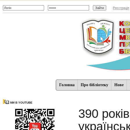
Реєстрація
Головна
Про бібліотеку
Нове
МИ В YOUTUBE
390 рокі
українсь