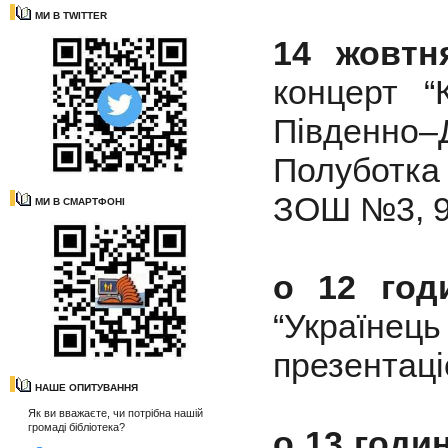
МИ В TWITTER
14 жовтн
концерт “
Південно
Полуботка 
ЗОШ №3, 9
МИ В СМАРТФОНІ
о 12 год
“Українець
презентаці
НАШЕ ОПИТУВАННЯ
Як ви вважаєте, чи потрібна нашій
громаді бібліотека?
о 13 годин