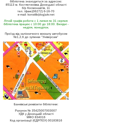
бібліотека знаходиться за адресою:
85113 м. Костянтинівка Донецької області
б/р Космонавтів, 11
тел. /факс(06272) 6-16-70
e-mail: konstlib(dog)ukr.net
Літній графік роботи с 1 липня по 31 серпня:
бібліотека працює с 10:00 до 18:00. Вихідні -
неділя, понеділок.
Проїзд від залізничного вокзалу автобусом
№1,2,6 до зупинки "Універсам"
Банківські реквізити бібліотеки:
Рахунок № 35425007003007
УДК у Донецькій області
МФО 834016
Код організації (ЄДРПОУ) 00183816