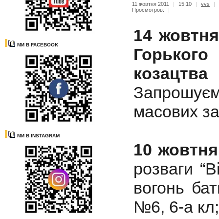
11 жовтня 2011
|
15:10
|
vvs
|
Просмотров:
|
14 жовтня
МИ В FACEBOOK
Горького
козацтва
Запрошуєм
масових за
МИ В INSTAGRAM
10 жовтня
розваги “В
вогонь ба
№6, 6-а кл;