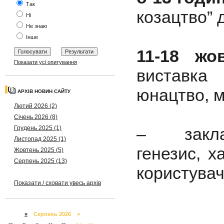
Так
козацтво” 
Ні
Не знаю
Інше
11-18 жо
Показати усі опитування
виставка “
юнацтво, м
АРХІВ НОВИН САЙТУ
Лютий 2026 (2)
Січень 2026 (8)
Грудень 2025 (1)
– заклад
Листопад 2025 (1)
генезис, х
Жовтень 2025 (5)
Серпень 2025 (13)
користувач
Показати / сховати увесь архів
«
Серпень 2026 »