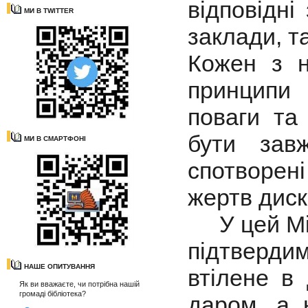
відповідні
МИ В TWITTER
заклади, т
Кожен з н
принципи 
поваги та
бути зав
МИ В СМАРТФОНІ
спотворен
жертв диск
У цей Між
підтверди
НАШЕ ОПИТУВАННЯ
втілене в 
Як ви вважаєте, чи потрібна нашій
громаді бібліотека?
даром, а 