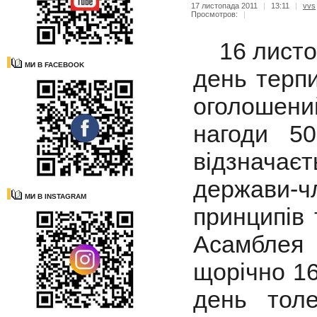
17 листопада 2011
|
13:11
|
vvs
Просмотров:
|
16 листоп
МИ В FACEBOOK
день терпи
оголошени
нагоди 50
відзначаєт
держави-ч
МИ В INSTAGRAM
принципів 
Асамблея
щорічно 1
день толе