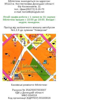
бібліотека знаходиться за адресою:
85113 м. Костянтинівка Донецької області
б/р Космонавтів, 11
тел. /факс(06272) 6-16-70
e-mail: konstlib(dog)ukr.net
Літній графік роботи с 1 липня по 31 серпня:
бібліотека працює с 10:00 до 18:00. Вихідні -
неділя, понеділок.
Проїзд від залізничного вокзалу автобусом
№1,2,6 до зупинки "Універсам"
Банківські реквізити бібліотеки:
Рахунок № 35425007003007
УДК у Донецькій області
МФО 834016
Код організації (ЄДРПОУ) 00183816