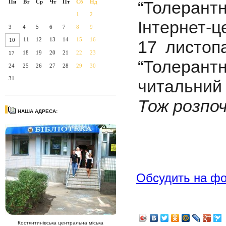
“Толерантн
Пн
Вт
Ср
Чт
Пт
Сб
Нд
1
2
Інтернет-ц
3
4
5
6
7
8
9
11
12
13
14
15
16
10
17 листоп
18
19
20
21
22
23
17
“Толерантн
24
25
26
27
28
29
30
31
читальний 
Тож розпоч
НАША АДРЕСА:
Обсудить на ф
Костянтинівська центральна міська