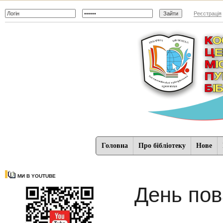
Реєстрація
Головна
Про бібліотеку
Нове
МИ В YOUTUBE
День пов