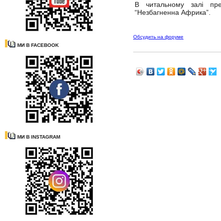
В читальному залі през
“Незбагненна Африка”.
Обсудить на форуме
МИ В FACEBOOK
МИ В INSTAGRAM