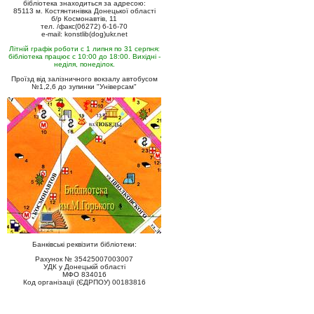
бібліотека знаходиться за адресою:
85113 м. Костянтинівка Донецької області
б/р Космонавтів, 11
тел. /факс(06272) 6-16-70
e-mail: konstlib(dog)ukr.net
Літній графік роботи с 1 липня по 31 серпня:
бібліотека працює с 10:00 до 18:00. Вихідні -
неділя, понеділок.
Проїзд від залізничного вокзалу автобусом
№1,2,6 до зупинки "Універсам"
Банківські реквізити бібліотеки:
Рахунок № 35425007003007
УДК у Донецькій області
МФО 834016
Код організації (ЄДРПОУ) 00183816