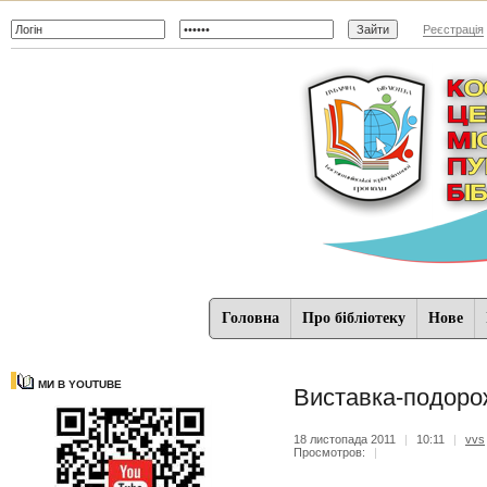
Реєстрація
Головна
Про бібліотеку
Нове
МИ В YOUTUBE
Виставка-подорож
18 листопада 2011
|
10:11
|
vvs
Просмотров:
|