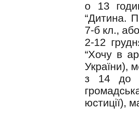
о 13 год
“Дитина. 
7-б кл., а
2-12 груд
“Хочу в а
України), 
з 14 до
громадська
юстиції), 