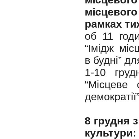
місцевог
рамках ти
об 11 год
“Імідж мі
в будні” д
1-10 гру
“Місцеве 
демократії
8 грудня 
культури: