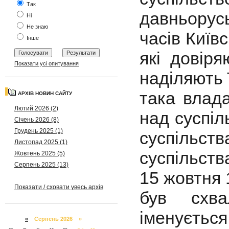
Так
давньорусь
Ні
Не знаю
часів Київс
Інше
які довір
Показати усі опитування
наділяють 
така влад
АРХІВ НОВИН САЙТУ
Лютий 2026 (2)
над суспіл
Січень 2026 (8)
Грудень 2025 (1)
суспільст
Листопад 2025 (1)
суспільств
Жовтень 2025 (5)
Серпень 2025 (13)
15 жовтня
Показати / сховати увесь архів
був схва
іменуєтьс
«
Серпень 2026 »