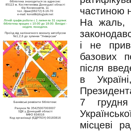
бібліотека знаходиться за адресою:
85113 м. Костянтинівка Донецької області
частиною н
б/р Космонавтів, 11
тел. /факс(06272) 6-16-70
e-mail: konstlib(dog)ukr.net
На жаль, 
Літній графік роботи с 1 липня по 31 серпня:
бібліотека працює с 10:00 до 18:00. Вихідні -
неділя, понеділок.
законодавс
Проїзд від залізничного вокзалу автобусом
№1,2,6 до зупинки "Універсам"
і не прив
базових п
після вве
в Україн
Президент
7 грудн
Банківські реквізити бібліотеки:
Рахунок № 35425007003007
Українськ
УДК у Донецькій області
МФО 834016
Код організації (ЄДРПОУ) 00183816
місцеві р