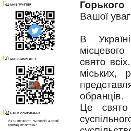
Горького
МИ В TWITTER
Вашої уваг
В Україн
місцевого
свято всіх
МИ В СМАРТФОНІ
міських, 
представл
обранців.
Це свято
НАШЕ ОПИТУВАННЯ
суспільног
Як ви вважаєте, чи потрібна нашій
громаді бібліотека?
суспільс