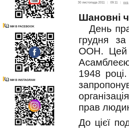
30 листопада 2011
|
09:11
|
vvs
Шановні ч
День прав
МИ В FACEBOOK
грудня за
ООН. Цей 
Асамблеєю 
1948 році
МИ В INSTAGRAM
запропону
організаці
прав люди
До цієї по