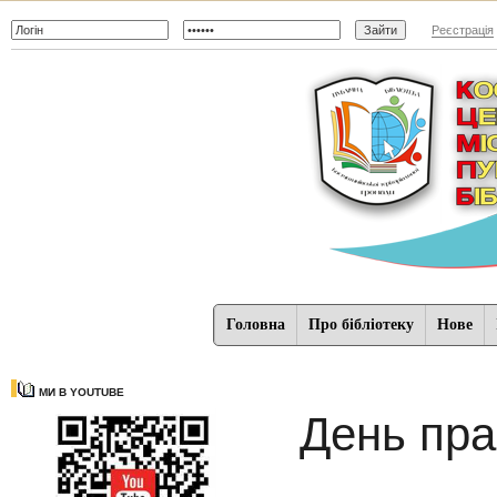
Реєстрація
Головна
Про бібліотеку
Нове
МИ В YOUTUBE
День пр