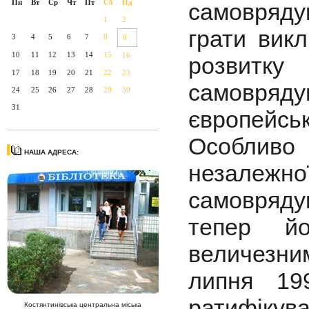
Пн
Вт
Ср
Чт
Пт
Сб
Нд
самоврядув
1
2
грати вик
3
4
5
6
7
8
9
10
11
12
13
14
15
16
розвитку
17
18
19
20
21
22
23
самовряд
24
25
26
27
28
29
30
31
європейськ
Особливо 
НАША АДРЕСА:
незалежно
самоврядув
тепер йо
величезн
липня 19
ратифікув
Костянтинівська центральна міська