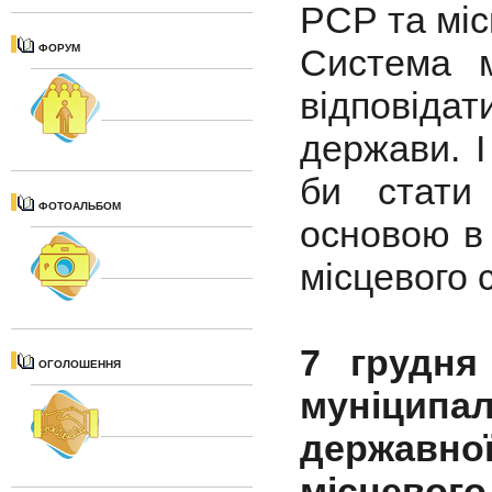
РСР та мі
ФОРУМ
Система м
відповіда
держави. І
би стати
ФОТОАЛЬБОМ
основою в 
місцевого 
7 грудн
ОГОЛОШЕННЯ
муніцип
державн
місцево