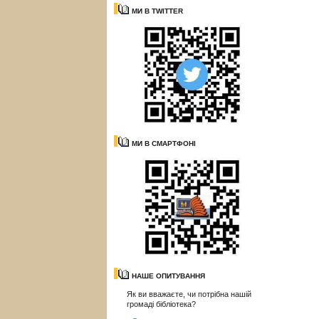
МИ В TWITTER
МИ В СМАРТФОНІ
НАШЕ ОПИТУВАННЯ
Як ви вважаєте, чи потрібна нашій
громаді бібліотека?