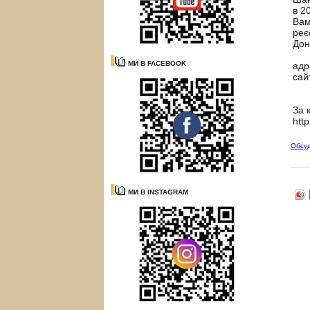
в 2
Вам
реє
Дон
МИ В FACEBOOK
адр
сай
За 
htt
Обсу
МИ В INSTAGRAM