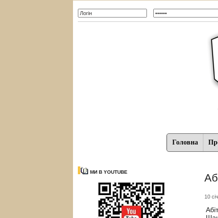
Головна
Про
МИ В YOUTUBE
Аб
10 сі
Абіт
Шан