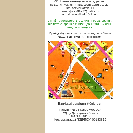
бібліотека знаходиться за адресою:
85113 м. Костянтинівка Донецької області
б/р Космонавтів, 11
тел. /факс(06272) 6-16-70
e-mail: konstlib(dog)ukr.net
Літній графік роботи с 1 липня по 31 серпня:
бібліотека працює с 10:00 до 18:00. Вихідні -
неділя, понеділок.
Проїзд від залізничного вокзалу автобусом
№1,2,6 до зупинки "Універсам"
Банківські реквізити бібліотеки:
Рахунок № 35425007003007
УДК у Донецькій області
МФО 834016
Код організації (ЄДРПОУ) 00183816