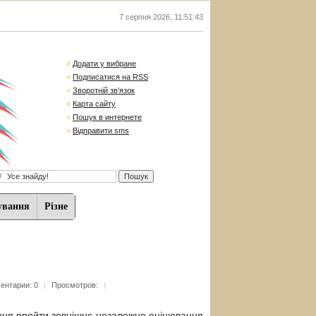
7 серпня 2026
,
11:51:44
»
Додати у вибране
»
Подписатися на RSS
»
Зворотній зв'язок
»
Карта сайту
»
Пошук в интернете
»
Відправити sms
ування
Різне
ентарии: 0
|
Просмотров:
|
ання пройти зовнішнє незалежне оцінювання