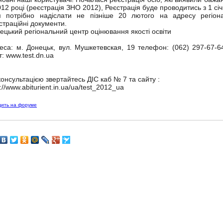
012 році (реєстрація ЗНО 2012), Реєстрація буде проводитись з 1 сі
 потрібно надіслати не пізніше 20 лютого на адресу регіона
страційні документи.
ецький регіональний центр оцінювання якості освіти
еса: м. Донецьк, вул. Мушкетевская, 19 телефон: (062) 297-67-64 
т: www.test.dn.ua
консультацією звертайтесь ДІС каб № 7 та сайту :
p://www.abiturient.in.ua/ua/test_2012_ua
дить на форуме