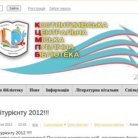
Реєстрація
Забув пароль
 бібліотеку
Нове
Iнформацiя
Літературна вітальня
Спiлк
ітурієнту 2012!!!
чня 2012
|
12:01
|
vvs
|
Спiлкування
»
Тема форуму
|
Віртуальна довідка
|
Комм
урієнту 2012 !!!!
овні наші користувачі! Почалася реєстрація осіб, які виявили баж