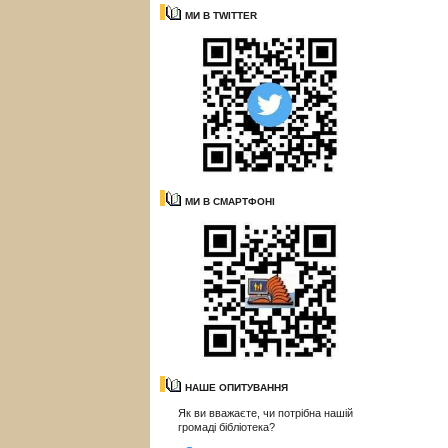
МИ В TWITTER
МИ В СМАРТФОНІ
НАШЕ ОПИТУВАННЯ
Як ви вважаєте, чи потрібна нашій
громаді бібліотека?