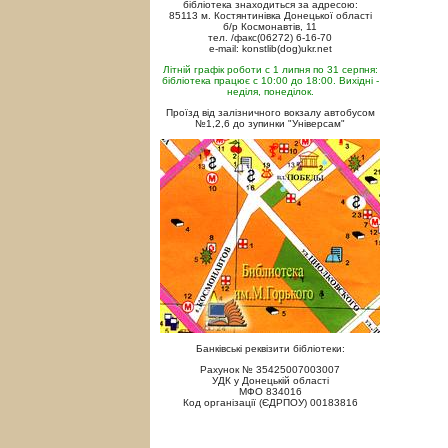
бібліотека знаходиться за адресою:
85113 м. Костянтинівка Донецької області
б/р Космонавтів, 11
тел. /факс(06272) 6-16-70
e-mail: konstlib(dog)ukr.net
Літній графік роботи с 1 липня по 31 серпня:
бібліотека працює с 10:00 до 18:00. Вихідні -
неділя, понеділок.
Проїзд від залізничного вокзалу автобусом
№1,2,6 до зупинки "Універсам"
Банківські реквізити бібліотеки:
Рахунок № 35425007003007
УДК у Донецькій області
МФО 834016
Код організації (ЄДРПОУ) 00183816