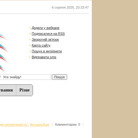
6 серпня 2026
,
20:33:48
»
Додати у вибране
»
Подписатися на RSS
»
Зворотній зв'язок
»
Карта сайту
»
Пошук в интернете
»
Відправити sms
ування
Різне
жди неповторність"
,
Фотоальбом
|
Комментарии: 0
|