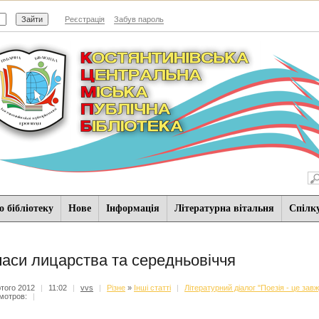
Реєстрація
Забув пароль
 бібліотеку
Нове
Iнформацiя
Літературна вітальня
Спiлк
часи лицарства та середньовіччя
того 2012
|
11:02
|
vvs
|
Різне
»
Інші статті
|
Літературний діалог "Поезія - це зав
мотров:
|