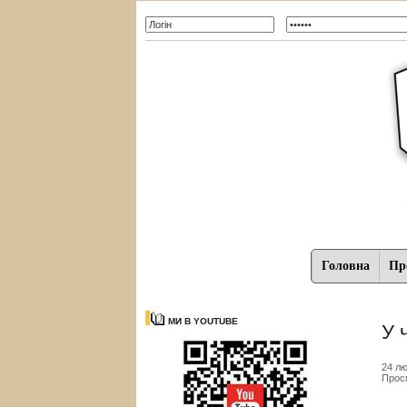
Головна
Про
МИ В YOUTUBE
У 
24 лю
Прос