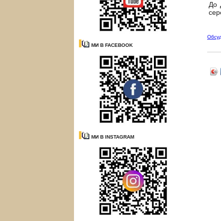
До 
сер
Обсу
МИ В FACEBOOK
МИ В INSTAGRAM