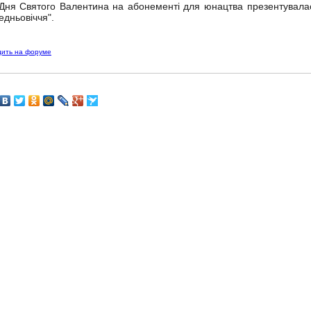
Дня Святого Валентина на абонементі для юнацтва презентувалас
едньовіччя".
дить на форуме