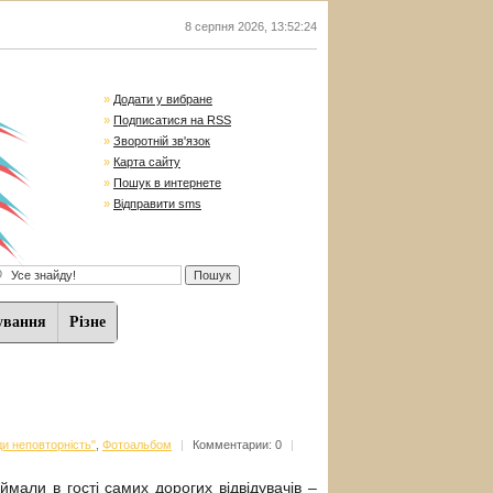
8 серпня 2026
,
13:52:24
»
Додати у вибране
»
Подписатися на RSS
»
Зворотній зв'язок
»
Карта сайту
»
Пошук в интернете
»
Відправити sms
ування
Різне
ди неповторність"
,
Фотоальбом
|
Комментарии: 0
|
иймали в гості самих дорогих відвідувачів –