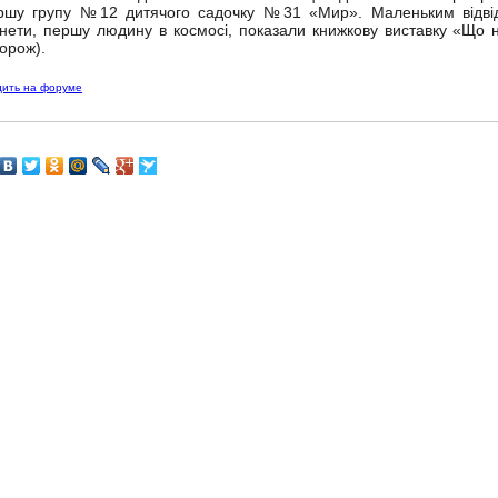
ршу групу №12 дитячого садочку №31 «Мир». Маленьким відвіду
нети, першу людину в космосі, показали книжкову виставку «Що 
орож).
дить на форуме