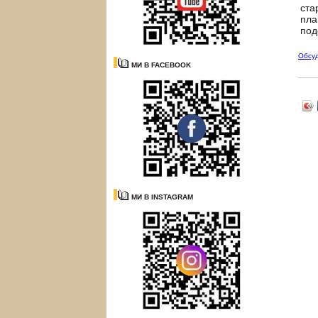
ста
пла
под
Обсу
МИ В FACEBOOK
МИ В INSTAGRAM