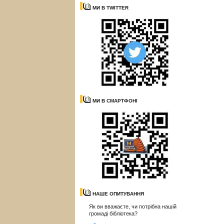
МИ В TWITTER
МИ В СМАРТФОНІ
НАШЕ ОПИТУВАННЯ
Як ви вважаєте, чи потрібна нашій
громаді бібліотека?