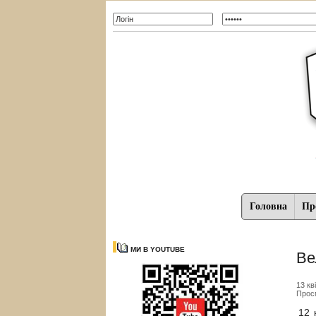
Головна
Про
МИ В YOUTUBE
Ве
13 кв
Прос
12 