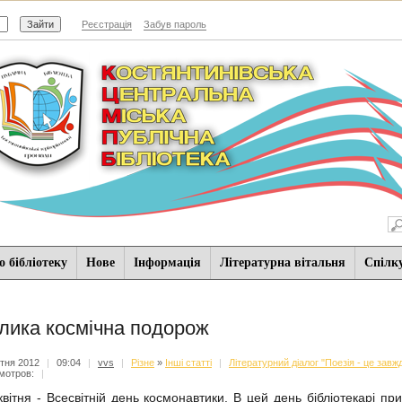
Реєстрація
Забув пароль
 бібліотеку
Нове
Iнформацiя
Літературна вітальня
Спiлк
лика космічна подорож
ітня 2012
|
09:04
|
vvs
|
Різне
»
Інші статті
|
Літературний діалог "Поезія - це завж
мотров:
|
квітня - Всесвітній день космонавтики. В цей день бібліотекарі пр