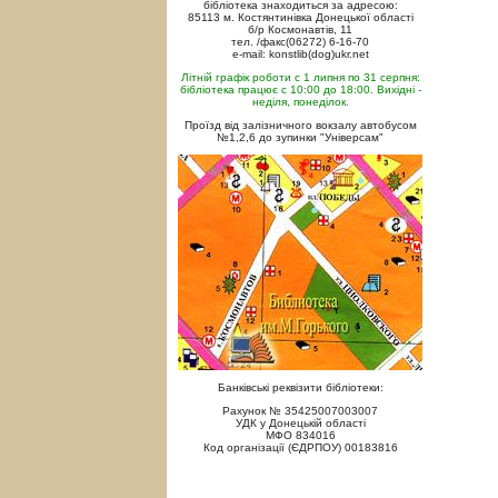
бібліотека знаходиться за адресою:
85113 м. Костянтинівка Донецької області
б/р Космонавтів, 11
тел. /факс(06272) 6-16-70
e-mail: konstlib(dog)ukr.net
Літній графік роботи с 1 липня по 31 серпня:
бібліотека працює с 10:00 до 18:00. Вихідні -
неділя, понеділок.
Проїзд від залізничного вокзалу автобусом
№1,2,6 до зупинки "Універсам"
Банківські реквізити бібліотеки:
Рахунок № 35425007003007
УДК у Донецькій області
МФО 834016
Код організації (ЄДРПОУ) 00183816