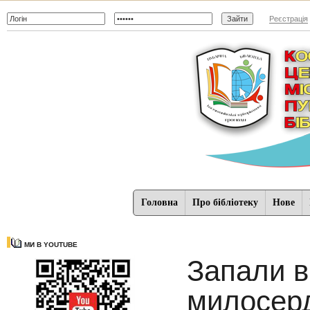
Реєстрація
Головна
Про бібліотеку
Нове
МИ В YOUTUBE
Запали в
милосер