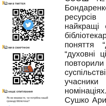
МИ В TWITTER
Бондаренк
ресурсів
найкращі
бібліотек
поняття “
МИ В СМАРТФОНІ
“духовні ц
повторил
суспільств
учасники 
номінація
НАШЕ ОПИТУВАННЯ
Сушко Ари
Як ви вважаєте, чи потрібна нашій
громаді бібліотека?