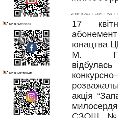
24 квітня 2012
|
15:04
|
vvs
|
17 квіт
МИ В FACEBOOK
абонемен
юнацтва Ц
М. Гор
відбулась
конкурсно
МИ В INSTAGRAM
розважаль
акція “Зап
милосердя”
СЗОШ №13