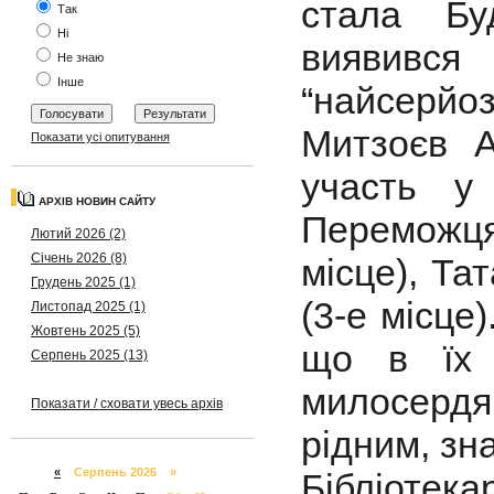
стала Бу
Так
Ні
виявив
Не знаю
Інше
“найсерй
Митзоєв А
Показати усі опитування
участь у 
АРХІВ НОВИН САЙТУ
Переможця
Лютий 2026 (2)
Січень 2026 (8)
місце), Та
Грудень 2025 (1)
(3-е місце
Листопад 2025 (1)
Жовтень 2025 (5)
що в їх 
Серпень 2025 (13)
милосердя
Показати / сховати увесь архів
рідним, зн
«
Серпень 2026 »
Бібліотек