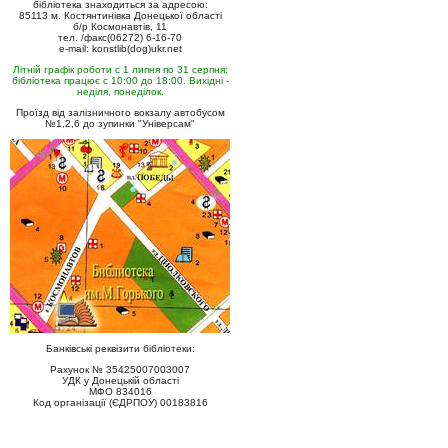
бібліотека знаходиться за адресою:
85113 м. Костянтинівка Донецької області
б/р Космонавтів, 11
тел. /факс(06272) 6-16-70
e-mail: konstlib(dog)ukr.net
Літній графік роботи с 1 липня по 31 серпня:
бібліотека працює с 10:00 до 18:00. Вихідні -
неділя, понеділок.
Проїзд від залізничного вокзалу автобусом
№1,2,6 до зупинки "Універсам"
Банківські реквізити бібліотеки:
Рахунок № 35425007003007
УДК у Донецькій області
МФО 834016
Код організації (ЄДРПОУ) 00183816