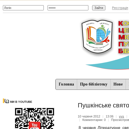
Реєстрація
Головна
Про бібліотеку
Нове
МИ В YOUTUBE
Пушкінське свято 
10 червня 2012
|
13:06
|
vvs
|
|
Комментарии: 0
|
Просмотро
8 червня Літературне свя