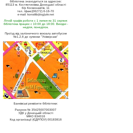
бібліотека знаходиться за адресою:
85113 м. Костянтинівка Донецької області
б/р Космонавтів, 11
тел. /факс(06272) 6-16-70
e-mail: konstlib(dog)ukr.net
Літній графік роботи с 1 липня по 31 серпня:
бібліотека працює с 10:00 до 18:00. Вихідні -
неділя, понеділок.
Проїзд від залізничного вокзалу автобусом
№1,2,6 до зупинки "Універсам"
Банківські реквізити бібліотеки:
Рахунок № 35425007003007
УДК у Донецькій області
МФО 834016
Код організації (ЄДРПОУ) 00183816