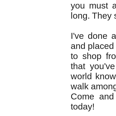
you must ac
long. They s
I've done a
and place
to shop fr
that you'v
world know 
walk among
Come and g
today!