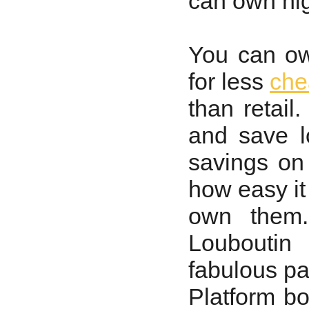
can own hig
You can ow
for less
che
than retail
and save l
savings on
how easy it 
own them.
Louboutin
fabulous pa
Platform bo