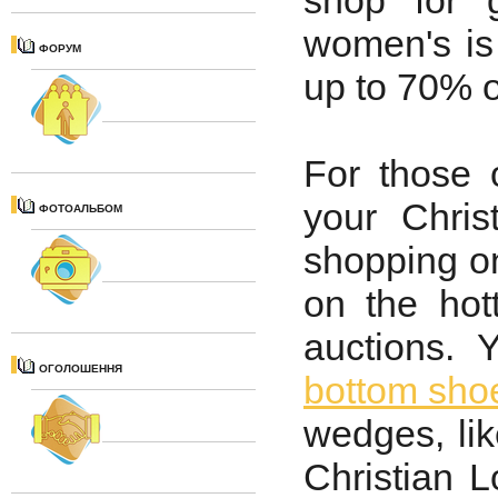
shop for 
women's is 
ФОРУМ
up to 70% on
For those 
your Chri
ФОТОАЛЬБОМ
shopping on
on the hot
auctions. 
ОГОЛОШЕННЯ
bottom sho
wedges, lik
Christian L