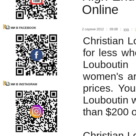
Online
МИ В FACEBOOK
2 серпня 2012
|
09:08
|
vvs
|
Christian 
for less wh
Loubouti
women's ar
prices. You
МИ В INSTAGRAM
Louboutin 
than $200 o
Christian L