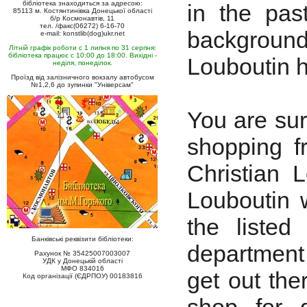
бібліотека знаходиться за адресою:
in the pas
85113 м. Костянтинівка Донецької області
б/р Космонавтів, 11
тел. /факс(06272) 6-16-70
backgrounds
e-mail: konstlib(dog)ukr.net
Літній графік роботи с 1 липня по 31 серпня:
бібліотека працює с 10:00 до 18:00. Вихідні -
Louboutin 
неділя, понеділок.
Проїзд від залізничного вокзалу автобусом
№1,2,6 до зупинки "Універсам"
You are sur
shopping 
Christian L
Louboutin 
the listed
Банківські реквізити бібліотеки:
department 
Рахунок № 35425007003007
УДК у Донецькій області
МФО 834016
get out the
Код організації (ЄДРПОУ) 00183816