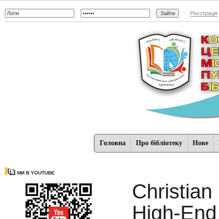
Реєстрація
Головна
Про бібліотеку
Нове
МИ В YOUTUBE
Christia
High-End 