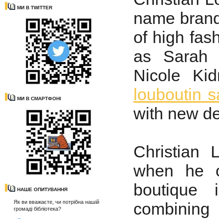
МИ В TWITTER
name bran
of high fash
as Sarah 
Nicole Ki
louboutin s
МИ В СМАРТФОНІ
with new de
Christian
when he o
boutique 
НАШЕ ОПИТУВАННЯ
Як ви вважаєте, чи потрібна нашій
combining
громаді бібліотека?