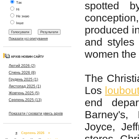
spotted b
Так
Ні
concepti
Не знаю
Інше
produced in
and styles 
Показати усі опитування
women the 
АРХІВ НОВИН САЙТУ
Лютий 2026 (2)
Січень 2026 (8)
The Christ
Грудень 2025 (1)
Листопад 2025 (1)
Los
loubou
Жовтень 2025 (5)
end depar
Серпень 2025 (13)
Barney's,
Показати / сховати увесь архів
Joyce, Jef
«
Серпень 2026 »
stores. Ch