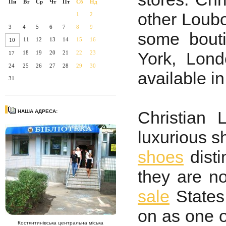
Пн
Вт
Ср
Чт
Пт
Сб
Нд
other Loubo
1
2
3
4
5
6
7
8
9
some bout
11
12
13
14
15
16
10
York, Lon
18
19
20
21
22
23
17
24
25
26
27
28
29
30
available in
31
Christian 
НАША АДРЕСА:
luxurious s
shoes
disti
they are n
sale
States
on as one o
Костянтинівська центральна міська