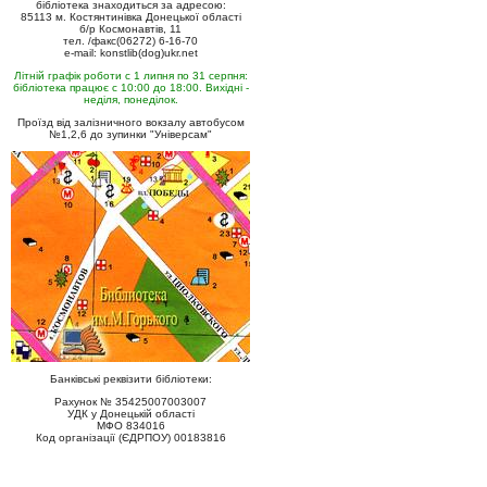
бібліотека знаходиться за адресою:
85113 м. Костянтинівка Донецької області
б/р Космонавтів, 11
тел. /факс(06272) 6-16-70
e-mail: konstlib(dog)ukr.net
Літній графік роботи с 1 липня по 31 серпня:
бібліотека працює с 10:00 до 18:00. Вихідні -
неділя, понеділок.
Проїзд від залізничного вокзалу автобусом
№1,2,6 до зупинки "Універсам"
Банківські реквізити бібліотеки:
Рахунок № 35425007003007
УДК у Донецькій області
МФО 834016
Код організації (ЄДРПОУ) 00183816