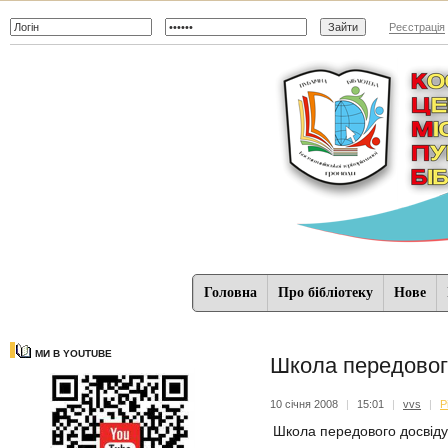
Реєстрація
Головна
Про бібліотеку
Нове
МИ В YOUTUBE
Школа передового
10 січня 2008
|
15:01
|
vvs
|
Р
Школа передового досвіду.