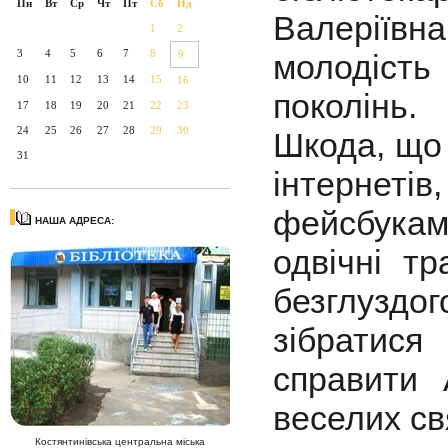
Пн
Вт
Ср
Чт
Пт
Сб
Нд
Валеріїв
1
2
3
4
5
6
7
8
9
молодість
10
11
12
13
14
15
16
поколінь.
17
18
19
20
21
22
23
24
25
26
27
28
29
30
Шкода, що 
31
інтернет
фейсбукам
НАША АДРЕСА:
одвічні т
безглуздо
зібратися
справити 
веселих св
Костянтинівська центральна міська