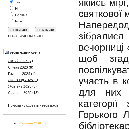
якійсь мір
Так
Ні
святкової 
Не знаю
Напередодн
Інше
зібралися
Показати усі опитування
вечорниці 
АРХІВ НОВИН САЙТУ
щоб згад
Лютий 2026 (2)
поспілкув
Січень 2026 (8)
Грудень 2025 (1)
участь в к
Листопад 2025 (1)
Жовтень 2025 (5)
для них 
Серпень 2025 (13)
категорі
Показати / сховати увесь архів
Горького 
бібліотек
«
Серпень 2026 »