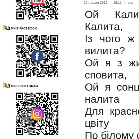
10 грудня 2012
|
16:12
|
vvs
|
Ой Кали
Калита,
МИ В FACEBOOK
Із чого ж
вилита?
Ой я з ж
сповита,
Ой я сон
МИ В INSTAGRAM
налита
Для красн
цвіту
По білому 