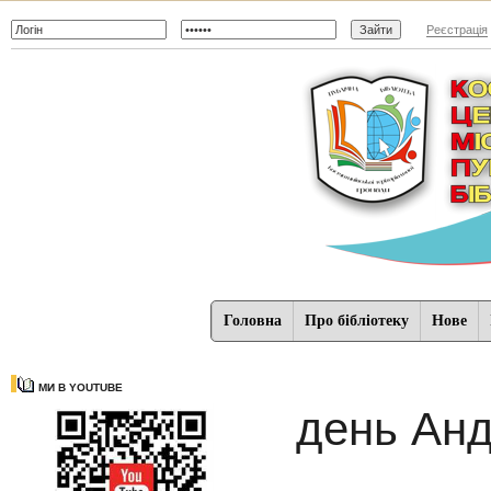
Реєстрація
Головна
Про бібліотеку
Нове
МИ В YOUTUBE
день Анд