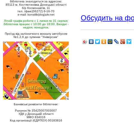
бібліотека знаходиться за адресою:
85113 м. Костянтинівка Донецької області
б/р Космонавтів, 11
тел. /факс(06272) 6-16-70
e-mail: konstlib(dog)ukr.net
Обсудить на ф
Літній графік роботи с 1 липня по 31 серпня:
бібліотека працює с 10:00 до 18:00. Вихідні -
неділя, понеділок.
Проїзд від залізничного вокзалу автобусом
№1,2,6 до зупинки "Універсам"
Банківські реквізити бібліотеки:
Рахунок № 35425007003007
УДК у Донецькій області
МФО 834016
Код організації (ЄДРПОУ) 00183816