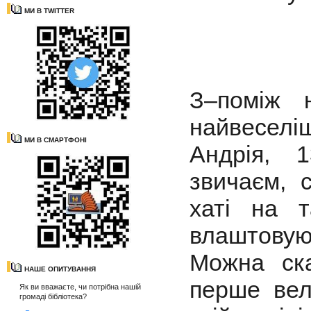
МИ В TWITTER
З–поміж 
найвеселі
МИ В СМАРТФОНІ
Андрія, 
звичаєм, 
хаті на т
влаштовую
Можна ска
НАШЕ ОПИТУВАННЯ
перше вел
Як ви вважаєте, чи потрібна нашій
громаді бібліотека?