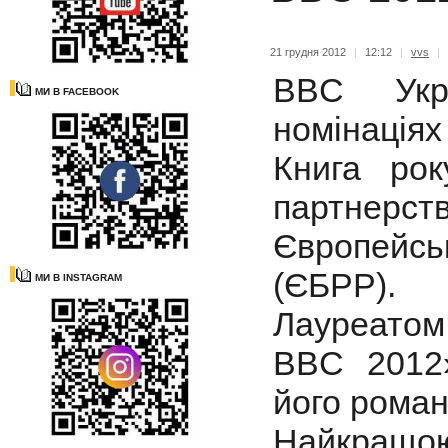
21 грудня 2012
|
12:12
|
vvs
|
ВBC Укр
МИ В FACEBOOK
номінація
Книга ро
партнер
Європейськ
(ЄБРР).
МИ В INSTAGRAM
Лауреатом
BBC 2012»
його роман
Найкращою