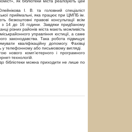
міст», як бібліотеки міста реалізують цей
Олейнікова І. В. та головний спеціаліст
ської приймальні, яка працює при ЦМПБ ім.
ють безкоштовні правові консультації всім
 з 14 до 16 години. Завдяки придбаному
анці різних районів міста мають можливість
 міськрайонного управління юстиції, а саме
ого законодавства. Така робота підвищує
мувати кваліфікаційну допомогу. Фахівці
ть у телефонному або письмовому вигляді.
огою нового комп’ютерного і програмного
рнет-технологій.
 до бібліотеки можна приходити не лише по