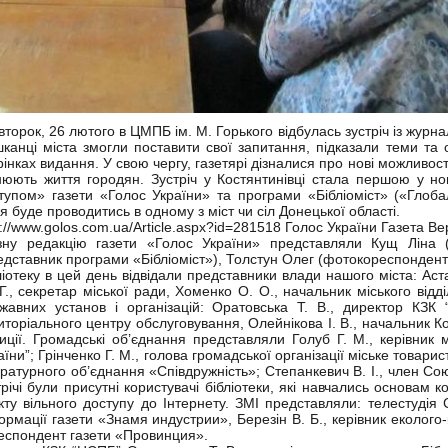
івторок, 26 лютого в ЦМПБ ім. М. Горького відбулась зустріч із журна
канці міста змогли поставити свої запитання, підказали теми та
рінках видання. У свою чергу, газетярі дізналися про нові можливості 
нюють життя городян. Зустріч у Костянтинівці стала першою у н
тупом» газети «Голос України» та програми «Бібліоміст» («Глобал
ія буде проводитись в одному з міст чи сіл Донецької області.
p://www.golos.com.ua/Article.aspx?id=281518 Голос України Газета В
зну редакцію газети «Голос України» представляли Кущ Ліна 
едставник програми «Бібліоміст»), Толстун Олег (фотокореспондент
ліотеку в цей день відвідали представники влади нашого міста: Аст
Г., секретар міської ради, Хоменко О. О., начальник міського відд
жавних установ і організацій: Оратовська Т. В., директор КЗК 
иторіального центру обслуговування, Олейнікова І. В., начальник К
иції. Громадські об’єднання представляли Голуб Г. М., керівник м
аїни”; Грінченко Г. М., голова громадської організації міське товарис
ературного об’єднання «Співдружність»; Степанкевич В. І., член Со
трічі були присутні користувачі бібліотеки, які навчались основам 
кту вільного доступу до Інтернету. ЗМІ представляли: телестудія 
ормації газети «Знамя индустрии», Березін В. Б., керівник еколог
еспондент газети «Провинция».