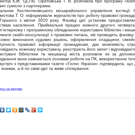
ектор КЗК “ЦСПБ” Оратовська Т. В. розповіла про програму «Бібліо
ект сумісно з партнерами.
альник Костянтинівського міськрайонного управління юстиції 
мотова Т. О. інформували журналістів про роботу правової громад
Горького з квітня 2010 року. Фахівці цієї установи предоставля
ствам населення. Приймальня працює кожного другого четверга
п’ютерному і програмному обладнанню користувачі бібліотек і мешк
имати скайп-консультації з правових питань, які проводять фахівці
совно виконання судових рішень, оформлення спадщини, сімейн
тупність правової інформації громадянам, дає можливість отри
повідають кожному користувачу, реєструють його запит і відповідаю
истувачі бібліотеки та мешканці міста розповіли як за допом
аднання вони навчаються основам роботи на ПК, використанню Інте
зустріч з представниками газети «Голос України» підтвердила, що
і книжки, а й по свіжі ідеї та живе спілкування.
дить на форуме