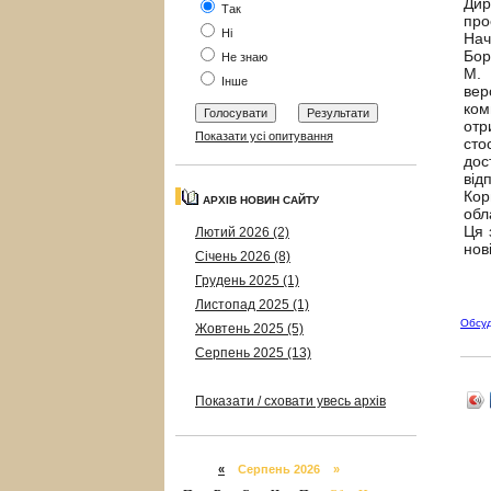
Дир
Так
про
Ні
Нач
Бор
Не знаю
М. 
Інше
вер
ком
отр
Показати усі опитування
сто
дос
від
Кор
АРХІВ НОВИН САЙТУ
обл
Ця 
Лютий 2026 (2)
нов
Січень 2026 (8)
Грудень 2025 (1)
Листопад 2025 (1)
Обсу
Жовтень 2025 (5)
Серпень 2025 (13)
Показати / сховати увесь архів
«
Серпень 2026 »