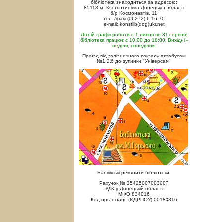
бібліотека знаходиться за адресою:
85113 м. Костянтинівка Донецької області
б/р Космонавтів, 11
тел. /факс(06272) 6-16-70
e-mail: konstlib(dog)ukr.net
Літній графік роботи с 1 липня по 31 серпня:
бібліотека працює с 10:00 до 18:00. Вихідні -
неділя, понеділок.
Проїзд від залізничного вокзалу автобусом
№1,2,6 до зупинки "Універсам"
Банківські реквізити бібліотеки:
Рахунок № 35425007003007
УДК у Донецькій області
МФО 834016
Код організації (ЄДРПОУ) 00183816