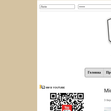
Головна
Про
МИ В YOUTUBE
Мі
3 бер