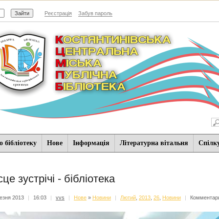
Реєстрація
Забув пароль
 бібліотеку
Нове
Iнформацiя
Літературна вітальня
Спiлк
сце зустрічі - бібліотека
езня 2013
|
16:03
|
vvs
|
Нове
»
Новини
|
Лютий
,
2013
,
26
,
Новини
|
Комментари