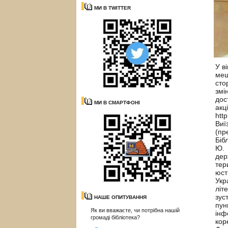
МИ В TWITTER
У в
меш
сто
змі
дос
МИ В СМАРТФОНІ
акц
htt
Виї
(пр
Біб
Ю. 
дер
тер
юст
Укр
літ
зус
НАШЕ ОПИТУВАННЯ
пун
Як ви вважаєте, чи потрібна нашій
інф
громаді бібліотека?
кор