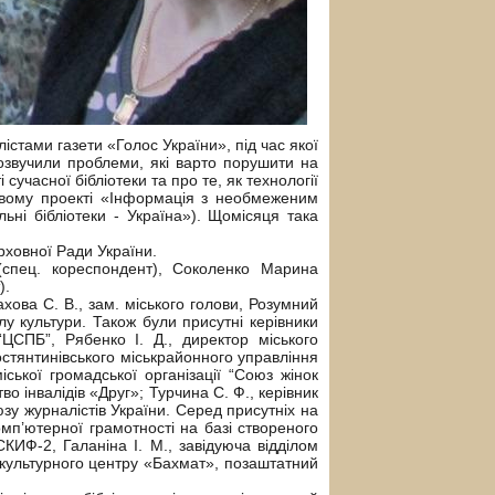
лістами газети «Голос України», під час якої
 озвучили проблеми, які варто порушити на
сучасної бібліотеки та про те, як технології
овому проекті «Інформація з необмеженим
ьні бібліотеки - Україна»). Щомісяця така
ерховної Ради України.
(спец. кореспондент), Соколенко Марина
).
ахова С. В., зам. міського голови, Розумний
ілу культури. Також були присутні керівники
“ЦСПБ”, Рябенко І. Д., директор міського
остянтинівського міськрайонного управління
іської громадської організації “Союз жінок
тво інвалідів «Друг»; Турчина С. Ф., керівник
юзу журналістів України. Серед присутніх на
комп’ютерної грамотності на базі створеного
СКИФ-2, Галаніна І. М., завідуюча відділом
о-культурного центру «Бахмат», позаштатний