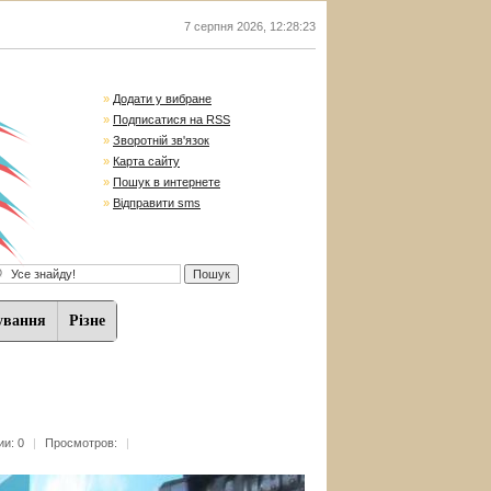
7 серпня 2026
,
12:28:24
»
Додати у вибране
»
Подписатися на RSS
»
Зворотній зв'язок
»
Карта сайту
»
Пошук в интернете
»
Відправити sms
ування
Різне
и: 0
|
Просмотров:
|