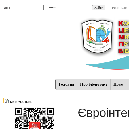
Реєстрація
Головна
Про бібліотеку
Нове
МИ В YOUTUBE
Євроінте