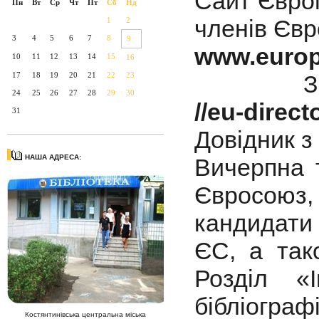
Сайт Євро
Пн
Вт
Ср
Чт
Пт
Сб
Нд
членів Євр
1
2
3
4
5
6
7
8
9
www.europ
10
11
12
13
14
15
16
17
18
19
20
21
22
23
З
24
25
26
27
28
29
30
//eu-direct
31
Довідник з 
НАША АДРЕСА:
Вичерпна 
Євросоюз
кандидати 
ЄС, а тако
Розділ «І
бібліогра
Костянтинівська центральна міська