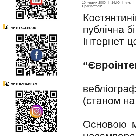
18 червня 2008
|
16:06
|
vvs
|
Просмотров:
|
Костянтині
публічна бі
МИ В FACEBOOK
Інтернет-ц
“
Євроінте
МИ В INSTAGRAM
вебліограф
(станом на
Основою мі