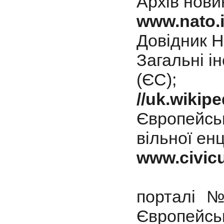
Архів нови
www.nato.i
Довідник 
Загальні і
(ЄС);
//uk.wiki
Європейсь
вільної енц
www.civic
порталі №
Європейськ