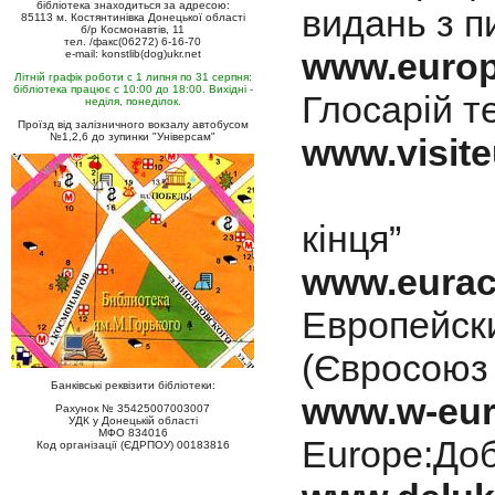
бібліотека знаходиться за адресою:
видань з п
85113 м. Костянтинівка Донецької області
б/р Космонавтів, 11
тел. /факс(06272) 6-16-70
www.europ
e-mail: konstlib(dog)ukr.net
Літній графік роботи с 1 липня по 31 серпня:
бібліотека працює с 10:00 до 18:00. Вихідні -
Глосарій т
неділя, понеділок.
Проїзд від залізничного вокзалу автобусом
№1,2,6 до зупинки "Універсам"
www.visit
кінця”
www.eurac
Европейск
(Євросоюз 
Банківські реквізити бібліотеки:
www.w-eur
Рахунок № 35425007003007
УДК у Донецькій області
МФО 834016
Europe:Доб
Код організації (ЄДРПОУ) 00183816