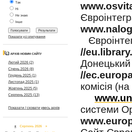
www.osvita
Так
Ні
Євроінтегр
Не знаю
Інше
www.nalog
Показати усі опитування
Євроінтег
//eu.librar
АРХІВ НОВИН САЙТУ
Донецький 
Лютий 2026 (2)
Січень 2026 (8)
//ec.europ
Грудень 2025 (1)
Листопад 2025 (1)
комісія (на
Жовтень 2025 (5)
www.un.
Серпень 2025 (13)
системи Ор
Показати / сховати увесь архів
www.europ
«
Серпень 2026 »