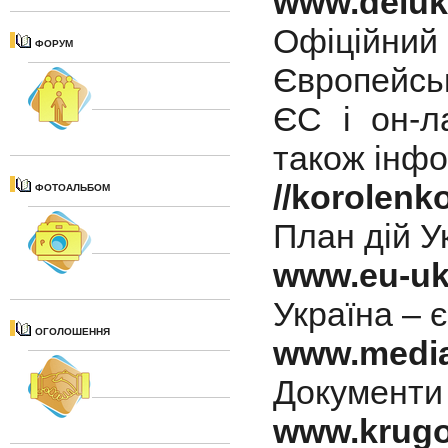
www.deluk
Офіційний
ФОРУМ
Європейськ
ЄС і он-л
також інфо
//korolenk
ФОТОАЛЬБОМ
План дій У
www.eu-uk
Україна – 
ОГОЛОШЕННЯ
www.media
Документи 
www.krugos