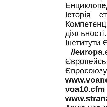
Енциклопед
Історія с
Компете
діяльності
Інститути 
//еиrора.
Європей
Євросоюзу
www.voane
voa10.cfm
www.strana