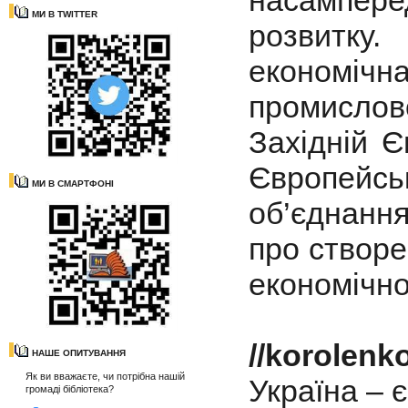
насампере
МИ В TWITTER
розвитку.
економіч
промислов
Західній Є
Європей
МИ В СМАРТФОНІ
об’єднання
про створ
економічно
//korolenk
НАШЕ ОПИТУВАННЯ
Як ви вважаєте, чи потрібна нашій
Україна – 
громаді бібліотека?